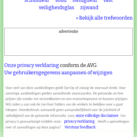
schuifdeur
solid
swingdeur
vast
veiligheidsglas
zijwand
» Bekijk alle trefwoorden
advertentie
Onze privacy verklaring
conform de AVG.
Uw gebruikersgegevens aanpassen of wijzigen
Voor veel van deze aanbiedingen geldt Op=Op of zolang de voorraad strekt. Voor
sommige aanbiedingen gelden aanvullende voorwaarden. De getoonde on-line
prijzen zijn zonder evt verzendkosten en een momentopname en kunnen wijzigen.
Wij raden u aan ook de (on-line) folders van de winkels te bekijken voor u gaat
inkopen. Voordeelmuis aanvaardt geen aansprakelijkheid voor de juistheid of
onze volledige disclaimer
volledigheid van de getoonde informatie. Lees
. Uw
privacy verklaring
privacy is gewaarborgd middels onze
.Heeft u opmerkingen
Verstuur feedback
over of aanvullingen op deze pagina?
.