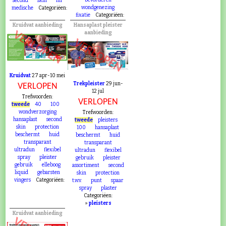
bevorderen
second
skin
ml
wondgenezing
medische
Categoriëen:
fixatie
Categoriëen:
Kruidvat aanbieding
Hansaplast pleister
VERLOPEN
aanbieding
VERLOPEN
Kruidvat
27 apr-10 mei
Trekpleister
29 jun-
VERLOPEN
12 jul
Trefwoorden:
VERLOPEN
tweede
40
100
wondverzorging
Trefwoorden:
hansaplast
second
tweede
pleisters
skin
protection
100
hansaplast
beschermt
huid
beschermt
huid
transparant
transparant
ultradun
flexibel
ultradun
flexibel
spray
pleister
gebruik
pleister
gebruik
elleboog
assortiment
second
liquid
gebarsten
skin
protection
vingers
Categoriëen:
t.w.v.
punt
spaar
spray
plaster
Categoriëen:
»
pleisters
Kruidvat aanbieding