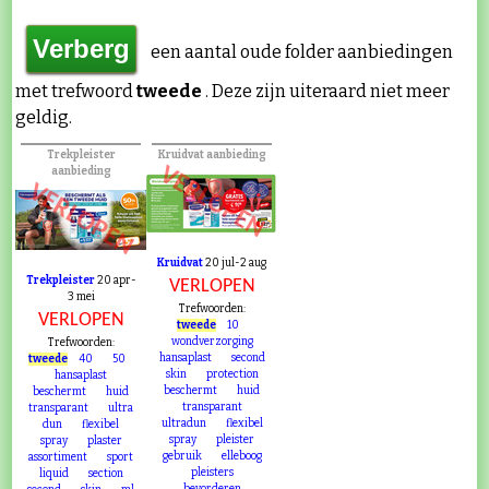
een aantal oude folder aanbiedingen
met trefwoord
tweede
. Deze zijn uiteraard niet meer
geldig.
Trekpleister
Kruidvat aanbieding
VERLOPEN
aanbieding
VERLOPEN
Kruidvat
20 jul-2 aug
Trekpleister
20 apr-
VERLOPEN
3 mei
Trefwoorden:
VERLOPEN
tweede
10
wondverzorging
Trefwoorden:
hansaplast
second
tweede
40
50
skin
protection
hansaplast
beschermt
huid
beschermt
huid
transparant
transparant
ultra
ultradun
flexibel
dun
flexibel
spray
pleister
spray
plaster
gebruik
elleboog
assortiment
sport
pleisters
liquid
section