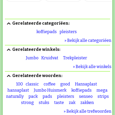
Gerelateerde categoriëen:
koffiepads
pleisters
» Bekijk alle categoriëen
Gerelateerde winkels:
Jumbo
Kruidvat
Trekpleister
» Bekijk alle winkels
Gerelateerde woorden:
100
classic
coffee
good
Hansaplast
hansaplast
Jumbo Huismerk
koffiepads
mega
naturally
pack
pads
pleisters
senseo
strips
strong
stuks
taste
zak
zakken
» Bekijk alle trefwoorden