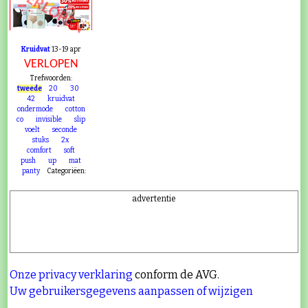
VERLOPEN
Kruidvat
13-19 apr
VERLOPEN
Trefwoorden:
tweede
20
30
42
kruidvat
ondermode
cotton
co
invisible
slip
voelt
seconde
stuks
2x
comfort
soft
push
up
mat
panty
Categoriëen:
advertentie
Onze privacy verklaring
conform de AVG.
Uw gebruikersgegevens aanpassen of wijzigen