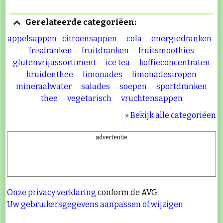
Gerelateerde categoriëen:
appelsappen
citroensappen
cola
energiedranken
frisdranken
fruitdranken
fruitsmoothies
glutenvrijassortiment
ice tea
koffieconcentraten
kruidenthee
limonades
limonadesiropen
mineraalwater
salades
soepen
sportdranken
thee
vegetarisch
vruchtensappen
» Bekijk alle categoriëen
advertentie
Onze privacy verklaring
conform de AVG.
Uw gebruikersgegevens aanpassen of wijzigen