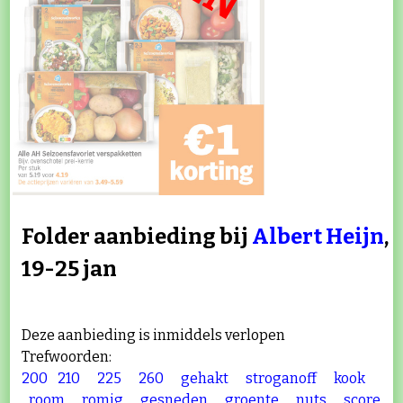
Folder aanbieding bij
Albert Heijn
,
19-25 jan
Deze aanbieding is inmiddels verlopen
Trefwoorden:
200
210
225
260
gehakt
stroganoff
kook
room
romig
gesneden
groente
nuts
score