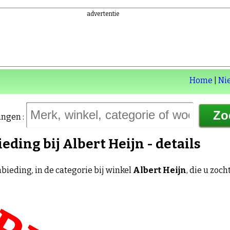
advertentie
Home
|
Ni
ingen :
ieding bij
Albert Heijn
- details
bieding, in de categorie
bij winkel
Albert Heijn
, die u zoch