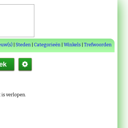
euw(s)
|
Steden
|
Categorieën
|
Winkels
|
Trefwoorden
t is verlopen.