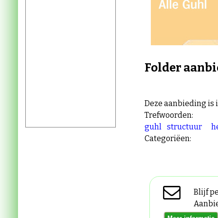
Folder aanbi
Deze aanbieding is 
Trefwoorden:
guhl
structuur
h
Categoriëen:
Blijf 
Aanbi