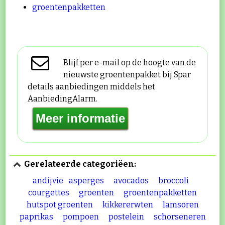
groentenpakketten
Blijf per e-mail op de hoogte van de
nieuwste groentenpakket bij Spar
details aanbiedingen middels het
AanbiedingAlarm.
Gerelateerde categoriëen:
andijvie
asperges
avocados
broccoli
courgettes
groenten
groentenpakketten
hutspot groenten
kikkererwten
lamsoren
paprikas
pompoen
postelein
schorseneren