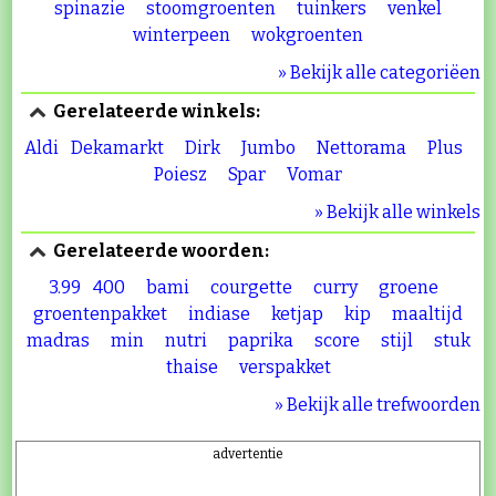
spinazie
stoomgroenten
tuinkers
venkel
winterpeen
wokgroenten
» Bekijk alle categoriëen
Gerelateerde winkels:
Aldi
Dekamarkt
Dirk
Jumbo
Nettorama
Plus
Poiesz
Spar
Vomar
» Bekijk alle winkels
Gerelateerde woorden:
3.99
400
bami
courgette
curry
groene
groentenpakket
indiase
ketjap
kip
maaltijd
madras
min
nutri
paprika
score
stijl
stuk
thaise
verspakket
» Bekijk alle trefwoorden
advertentie