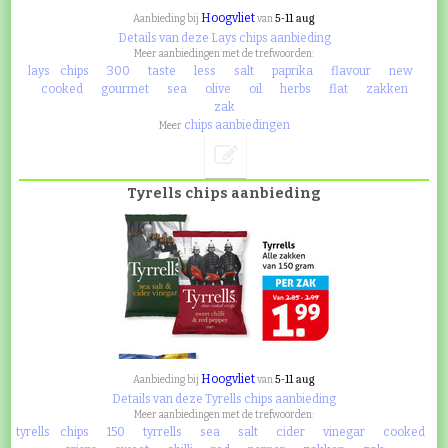
Hoogvliet
5-11 aug
Aanbieding bij
van
Details van deze Lays chips aanbieding
Meer aanbiedingen met de trefwoorden:
lays
chips
300
taste
less
salt
paprika
flavour
new
cooked
gourmet
sea
olive
oil
herbs
flat
zakken
zak
chips aanbiedingen
Meer
Tyrells chips aanbieding
Hoogvliet
5-11 aug
Aanbieding bij
van
Details van deze Tyrells chips aanbieding
Meer aanbiedingen met de trefwoorden:
tyrells
chips
150
tyrrells
sea
salt
cider
vinegar
cooked