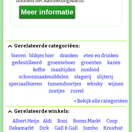
middels het AanbiedingAlarm.
Gerelateerde categoriëen:
bieren
blikjes bier
dranken
eten en drinken
gedestilleerd
groenteboer
groenten
kazen
koffie
maaltijden
nonfood
schoonmaakmiddelen
slagerij
slijterij
speciaalbieren
tussendoortjes
whisky
wijnen
zoutjes
zuivel
» Bekijk alle categoriëen
Gerelateerde winkels:
Albert Heijn
Aldi
Boni
Boons Markt
Coop
Dekamarkt
Dirk
Gall & Gall
Jumbo
Kruidvat