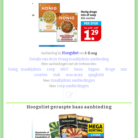
Hoogvliet
5-11 aug
Aanbieding bij
van
Details van deze Honig maaltijdmix aanbieding
Meer aanbiedingen met de trefwoorden:
honig
maaltijdmix
soep
1867
basis
kippen
droge
mix
soorten
stuk
macaroni
spaghetti
maaltijdmix aanbiedingen
Meer
soep aanbiedingen
Meer
Hoogvliet geraspte kaas aanbieding