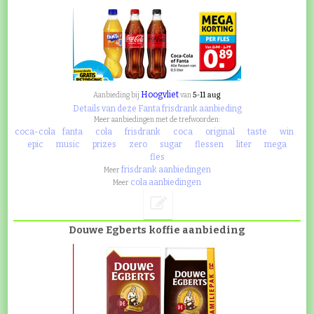
Hoogvliet
5-11 aug
Aanbieding bij
van
Details van deze Fanta frisdrank aanbieding
Meer aanbiedingen met de trefwoorden:
coca-cola
fanta
cola
frisdrank
coca
original
taste
win
epic
music
prizes
zero
sugar
flessen
liter
mega
fles
frisdrank aanbiedingen
Meer
cola aanbiedingen
Meer
Douwe Egberts koffie aanbieding