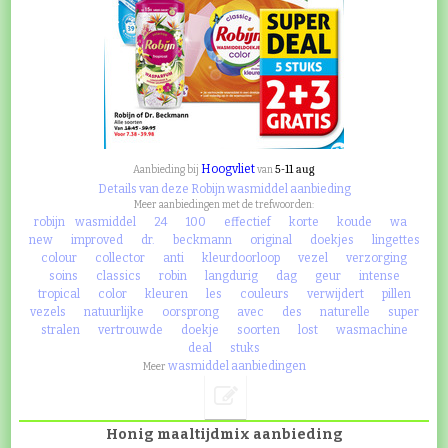
Hoogvliet
5-11 aug
Aanbieding bij
van
Details van deze Robijn wasmiddel aanbieding
Meer aanbiedingen met de trefwoorden:
robijn
wasmiddel
24
100
effectief
korte
koude
wa
new
improved
dr.
beckmann
original
doekjes
lingettes
colour
collector
anti
kleurdoorloop
vezel
verzorging
soins
classics
robin
langdurig
dag
geur
intense
tropical
color
kleuren
les
couleurs
verwijdert
pillen
vezels
natuurlijke
oorsprong
avec
des
naturelle
super
stralen
vertrouwde
doekje
soorten
lost
wasmachine
deal
stuks
wasmiddel aanbiedingen
Meer
Honig maaltijdmix aanbieding