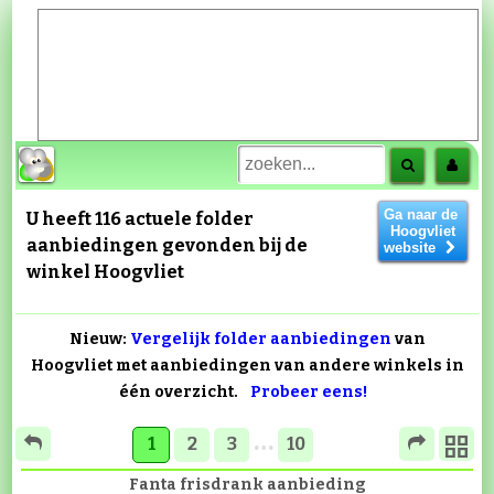
Ga naar de
U heeft 116 actuele folder
Hoogvliet
aanbiedingen gevonden bij de
website
winkel
Hoogvliet
Nieuw:
Vergelijk folder aanbiedingen
van
Hoogvliet met aanbiedingen van andere winkels in
één overzicht.
Probeer eens!
…
1
2
3
10
Fanta frisdrank aanbieding