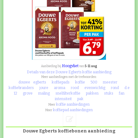
Hoogvliet
5-11 aug
Aanbieding bij
van
Details van deze Douwe Egberts koffie aanbieding
Meer aanbiedingen met de trefwoorden:
douwe
egberts
koffiepads
koffie
500
meester
koffiebranders
joure
aroma
rood
evenwichtig
rond
d.e
12
grove
maling
snelfilterkoffie
pakken
stuks
fan
intensiteit
pak
koffie aanbiedingen
Meer
koffiepad aanbiedingen
Meer
Douwe Egberts koffiebonen aanbieding