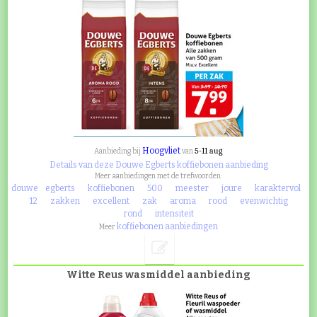
Hoogvliet
5-11 aug
Aanbieding bij
van
Details van deze Douwe Egberts koffiebonen aanbieding
Meer aanbiedingen met de trefwoorden:
douwe
egberts
koffiebonen
500
meester
joure
karaktervol
12
zakken
excellent
zak
aroma
rood
evenwichtig
rond
intensiteit
koffiebonen aanbiedingen
Meer
Witte Reus wasmiddel aanbieding