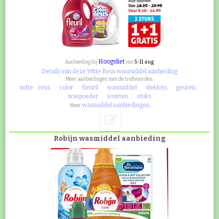
Hoogvliet
5-11 aug
Aanbieding bij
van
Details van deze Witte Reus wasmiddel aanbieding
Meer aanbiedingen met de trefwoorden:
witte
reus
color
fleuril
wasmiddel
vlekken
geuren
waspoeder
soorten
stuks
wasmiddel aanbiedingen
Meer
Robijn wasmiddel aanbieding