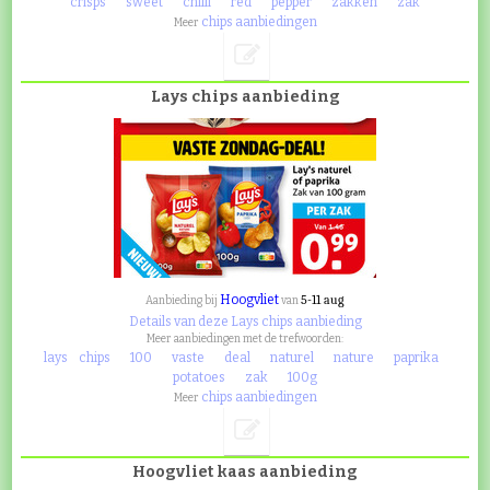
crisps
sweet
chilli
red
pepper
zakken
zak
chips aanbiedingen
Meer
Lays chips aanbieding
Hoogvliet
5-11 aug
Aanbieding bij
van
Details van deze Lays chips aanbieding
Meer aanbiedingen met de trefwoorden:
lays
chips
100
vaste
deal
naturel
nature
paprika
potatoes
zak
100g
chips aanbiedingen
Meer
Hoogvliet kaas aanbieding