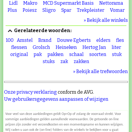
Lidl
Makro
MCD Supermarkt Basis
Nettorama
Plus
Poiesz
Sligro
Spar
Trekpleister
Vomar
» Bekijk alle winkels
Gerelateerde woorden:
100
Amstel
Brand
Douwe Egberts
elders
fles
flessen
Grolsch
Heineken
Hertog Jan
liter
original
pak
pakken
schaal
soorten
stuk
stuks
zak
zakken
» Bekijk alle trefwoorden
Onze privacy verklaring
conform de AVG.
Uw gebruikersgegevens aanpassen of wijzigen
Voor veel van deze aanbiedingen geldt Op=Op of zolang de voorraad strekt. Voor
sommige aanbiedingen gelden aanvullende voorwaarden. De getoonde on-line
prijzen zijn zonder evt verzendkosten en een momentopname en kunnen wijzigen.
Wij raden u aan ook de (on-line) folders van de winkels te bekijken voor u gaat