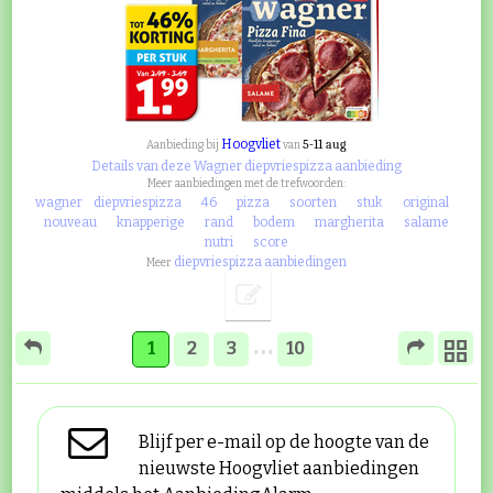
Hoogvliet
5-11 aug
Aanbieding bij
van
Details van deze Wagner diepvriespizza aanbieding
Meer aanbiedingen met de trefwoorden:
wagner
diepvriespizza
46
pizza
soorten
stuk
original
nouveau
knapperige
rand
bodem
margherita
salame
nutri
score
diepvriespizza aanbiedingen
Meer
…
1
2
3
10
Blijf per e-mail op de hoogte van de
nieuwste Hoogvliet aanbiedingen