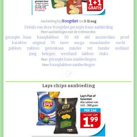
Hoogvliet
5-11 aug
Aanbieding bij
van
Details van deze Hoogvliet geraspte kaas aanbieding
Meer aanbiedingen met de trefwoorden:
geraspte
kaas
kaasplakken
30
48
old
amsterdam
proef
karakter
original
35
taste
mega
maaslander
zacht
pakken
zakken
geitenkaas
minder
vet
familie
wetland
jong
belegen
westland
lakken
stuks
geraspte kaas aanbiedingen
Meer
kaasplakken aanbiedingen
Meer
Lays chips aanbieding