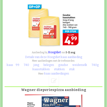
Hoogvliet
5-11 aug
Aanbieding bij
van
Details van deze Hoogvliet kaas aanbieding
Meer aanbiedingen met de trefwoorden:
kaas
99
740
jong
belegen
goudse
weidemelk
740g
kaasstukken
stukken
stuk
kaas aanbiedingen
Meer
Wagner diepvriespizza aanbieding