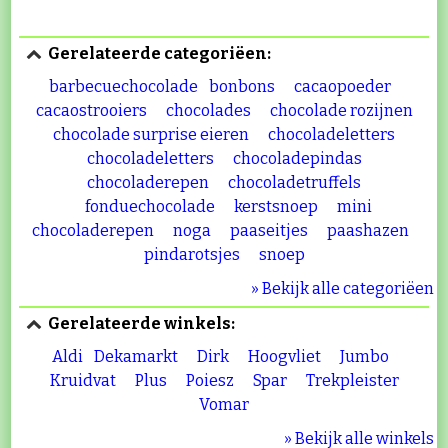
Gerelateerde categoriëen:
barbecuechocolade
bonbons
cacaopoeder
cacaostrooiers
chocolades
chocolade rozijnen
chocolade surprise eieren
chocoladeletters
chocoladeletters
chocoladepindas
chocoladerepen
chocoladetruffels
fonduechocolade
kerstsnoep
mini
chocoladerepen
noga
paaseitjes
paashazen
pindarotsjes
snoep
» Bekijk alle categoriëen
Gerelateerde winkels:
Aldi
Dekamarkt
Dirk
Hoogvliet
Jumbo
Kruidvat
Plus
Poiesz
Spar
Trekpleister
Vomar
» Bekijk alle winkels