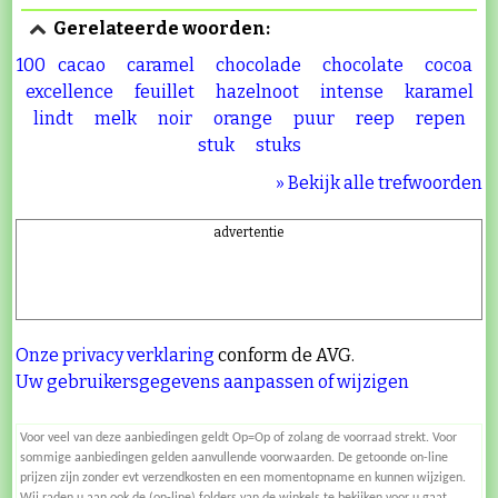
Gerelateerde woorden:
100
cacao
caramel
chocolade
chocolate
cocoa
excellence
feuillet
hazelnoot
intense
karamel
lindt
melk
noir
orange
puur
reep
repen
stuk
stuks
» Bekijk alle trefwoorden
advertentie
Onze privacy verklaring
conform de AVG.
Uw gebruikersgegevens aanpassen of wijzigen
Voor veel van deze aanbiedingen geldt Op=Op of zolang de voorraad strekt. Voor
sommige aanbiedingen gelden aanvullende voorwaarden. De getoonde on-line
prijzen zijn zonder evt verzendkosten en een momentopname en kunnen wijzigen.
Wij raden u aan ook de (on-line) folders van de winkels te bekijken voor u gaat