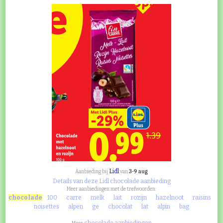
Lidl
3-9 aug
Aanbieding bij
van
Details van deze Lidl chocolade aanbieding
Meer aanbiedingen met de trefwoorden:
chocolade
100
carre
melk
lait
rozijn
hazelnoot
raisins
noisettes
alpen
ge
chocolat
lat
alpin
bag
chocolade aanbiedingen