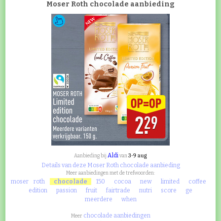
Moser Roth chocolade aanbieding
Aldi
3-9 aug
Aanbieding bij
van
Details van deze Moser Roth chocolade aanbieding
Meer aanbiedingen met de trefwoorden:
moser
roth
chocolade
150
cocoa
new
limited
coffee
edition
passion
fruit
fairtrade
nutri
score
ge
meerdere
when
chocolade aanbiedingen
Meer