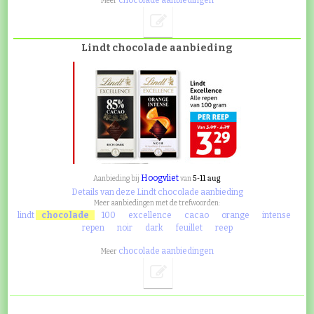
Meer
Lindt chocolade aanbieding
Hoogvliet
5-11 aug
Aanbieding bij
van
Details van deze Lindt chocolade aanbieding
Meer aanbiedingen met de trefwoorden:
lindt
chocolade
100
excellence
cacao
orange
intense
repen
noir
dark
feuillet
reep
chocolade aanbiedingen
Meer