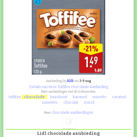
Aldi
3-9 aug
Aanbieding bij
van
Details van deze Toffifee chocolade aanbieding
Meer aanbiedingen met de trefwoorden:
toffifee
chocolade
hazelnoot
karamel
noisette
caramel
noisettes
chocolat
storck
chocolade aanbiedingen
Meer
Lidl chocolade aanbieding