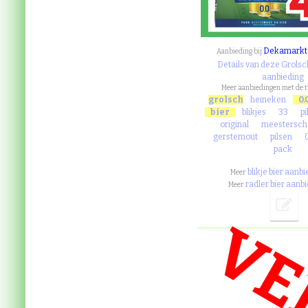
Dekamarkt
Aanbieding bij
Details van deze Grolsch
aanbieding
Meer aanbiedingen met de 
grolsch
heineken
0.
bier
blikjes
33
pi
original
meestersch
gerstemout
pilsen
pack
blikje bier aanb
Meer
radler bier aanb
Meer