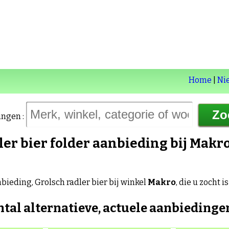
Home
|
Ni
ingen :
ler bier
folder aanbieding bij
Makr
bieding, Grolsch radler bier bij winkel
Makro
, die u zocht i
ntal alternatieve, actuele aanbiedinge