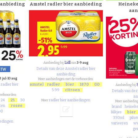
 aanbieding
Amstel radler bier aanbieding
Heineke
aan
Lidl
3-9 aug
Aanbieding bij
van
Details van deze Amstel radler bier
aanbieding
3 jul-10 aug
Meer aanbiedingen met de trefwoorden:
radler bier
amstel
radler
bier
1870
0.0
Aanbieding bij
5.99
citroen
Details van dez
trefwoorden:
aa
24
25
30
radler bier aanbiedingen
Meer
Meer aanbieding
ken
rosee
brand
heinek
00
blikjes
bier
330ml
pils
iedingen
varieeren
w
ge