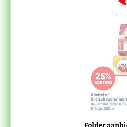
VE
Folder aanbi