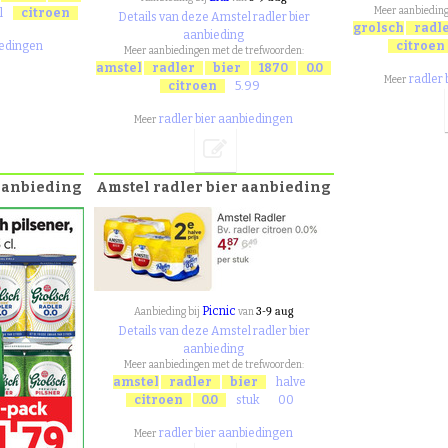
Meer aanbieding
l
citroen
Details van deze Amstel radler bier
grolsch
radl
aanbieding
iedingen
citroen
Meer aanbiedingen met de trefwoorden:
amstel
radler
bier
1870
0.0
radler
Meer
citroen
5.99
radler bier aanbiedingen
Meer
 aanbieding
Amstel radler bier aanbieding
Picnic
3-9 aug
Aanbieding bij
van
Details van deze Amstel radler bier
aanbieding
Meer aanbiedingen met de trefwoorden:
amstel
radler
bier
halve
citroen
0.0
stuk
00
radler bier aanbiedingen
Meer