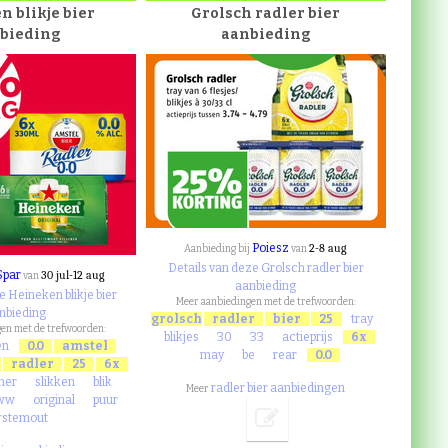
n blikje bier
Grolsch radler bier
bieding
aanbieding
Poiesz
2-8 aug
Aanbieding bij
van
Details van deze Grolsch radler bier
Spar
30 jul-12 aug
van
aanbieding
e Heineken blikje bier
Meer aanbiedingen met de trefwoorden:
nbieding
grolsch
radler
bier
25
tray
en met de trefwoorden:
blikjes
30
33
actieprijs
6x
en
0.0
amstel
may
be
rear
0.0
radler
25
6x
ener
slikken
blik
radler bier aanbiedingen
Meer
ww
original
puur
rstemout