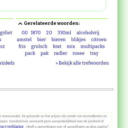
Gerelateerde woorden:
gvliet
0.0
1870
2.0
330ml
alcoholvrij
s
amstel
bier
bieren
blikjes
citroen
esz
fris
grolsch
krat
mix
multipacks
pack
pak
radler
rosee
tray
 winkels
» Bekijk alle trefwoorden
 voorwaarden. De getoonde on-line prijzen zijn zonder evt verzendkosten en