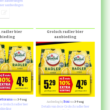
 bier aanbiedingen
 bier aanbiedingen
 radler bier
Grolsch radler bier
bieding
aanbieding
ettorama
3-9 aug
van
Boni
3-9 aug
Aanbieding bij
van
e Grolsch radler bier
Details van deze Grolsch radler bier
nbieding