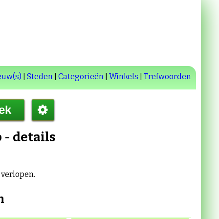
euw(s)
|
Steden
|
Categorieën
|
Winkels
|
Trefwoorden
o
- details
s verlopen.
n