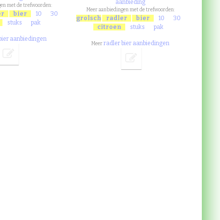
aanbieding
en met de trefwoorden:
Meer aanbiedingen met de trefwoorden:
er
bier
10
30
grolsch
radler
bier
10
30
stuks
pak
citroen
stuks
pak
 bier aanbiedingen
radler bier aanbiedingen
Meer