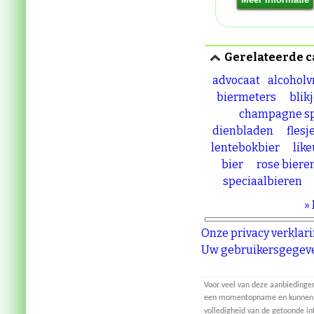
Gerelateerde c
advocaat
alcoholv
biermeters
blik
champagne sp
dienbladen
flesj
lentebokbier
lik
bier
rose biere
speciaalbieren
»
Onze privacy verklar
Uw gebruikersgegeve
Voor veel van deze aanbiedinge