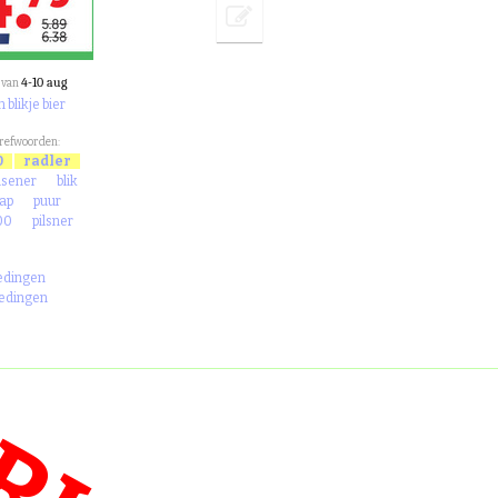
4-10 aug
van
 blikje bier
trefwoorden:
0
radler
lsener
blik
ap
puur
00
pilsner
iedingen
iedingen