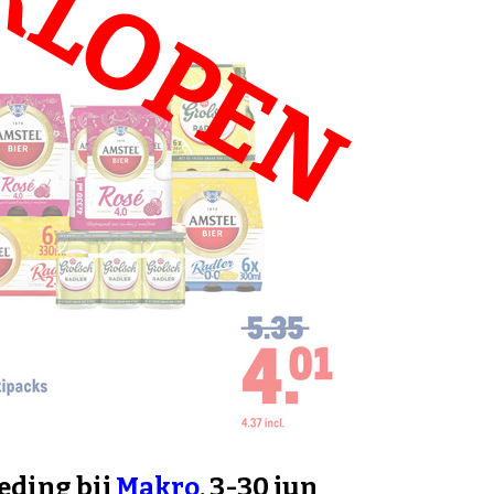
RLOPEN
eding bij
Makro
, 3-30 jun