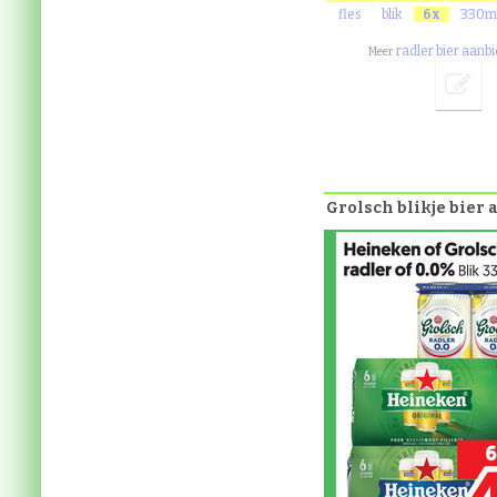
fles
blik
6x
330m
radler bier aanb
Meer
Grolsch blikje bier