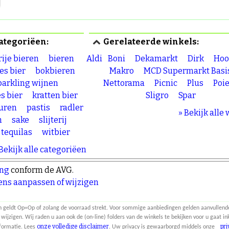
ategoriëen:
Gerelateerde winkels:
rije bieren
bieren
Aldi
Boni
Dekamarkt
Dirk
Hoo
jes bier
bokbieren
Makro
MCD Supermarkt Basi
arkling wijnen
Nettorama
Picnic
Plus
Poi
es bier
kratten bier
Sligro
Spar
euren
pastis
radler
» Bekijk alle
n
sake
slijterij
tequilas
witbier
 Bekijk alle categoriëen
ing
conform de AVG.
ns aanpassen of wijzigen
n geldt Op=Op of zolang de voorraad strekt. Voor sommige aanbiedingen gelden aanvullende