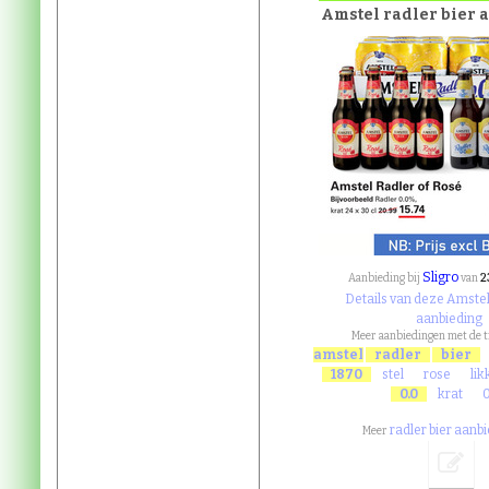
Amstel radler bier
Sligro
2
Aanbieding bij
van
Details van deze Amstel 
aanbieding
Meer aanbiedingen met de 
amstel
radler
bier
1870
stel
rose
lik
0.0
krat
radler bier aanb
Meer