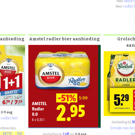
blikje
Meer
radler
Meer
 aanbieding
Amstel radler bier aanbieding
Grolsch
aan
3-9 aug
n
radler bier
N
Aanbieding bij
Details van dez
trefwoorden:
1870
0.0
aa
Lidl
3-9 aug
Aanbieding bij
van