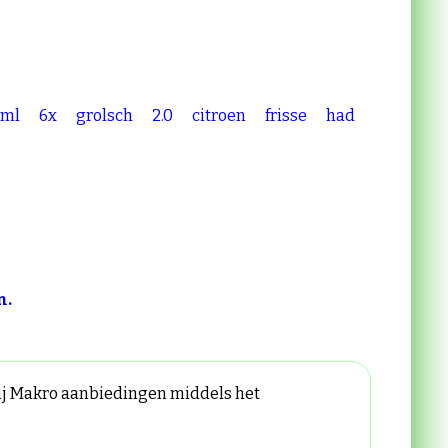
ml
6x
grolsch
2.0
citroen
frisse
had
n.
 bij Makro aanbiedingen middels het