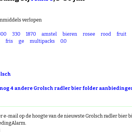
inmiddels verlopen
300
330
1870
amstel
bieren
rosee
rood
fruit
fris
ge
multipacks
0.0
lsch
 nog 4 andere Grolsch radler bier folder aanbiedinge
per e-mail op de hoogte van de nieuwste Grolsch radler bier
edingAlarm.