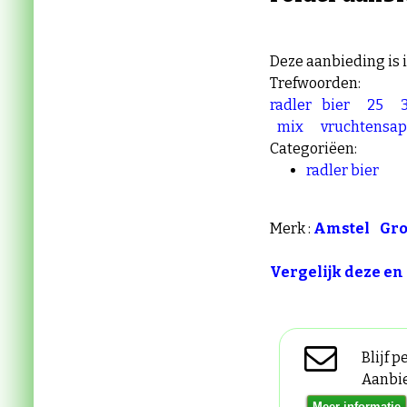
Deze aanbieding is 
Trefwoorden:
radler
bier
25
mix
vruchtensap
Categoriëen:
radler bier
Merk :
Amstel
Gro
Vergelijk deze en
Blijf 
Aanbi