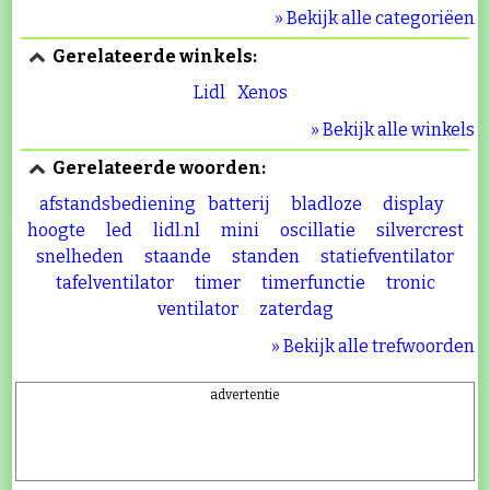
» Bekijk alle categoriëen
Gerelateerde winkels:
Lidl
Xenos
» Bekijk alle winkels
Gerelateerde woorden:
afstandsbediening
batterij
bladloze
display
hoogte
led
lidl.nl
mini
oscillatie
silvercrest
snelheden
staande
standen
statiefventilator
tafelventilator
timer
timerfunctie
tronic
ventilator
zaterdag
» Bekijk alle trefwoorden
advertentie