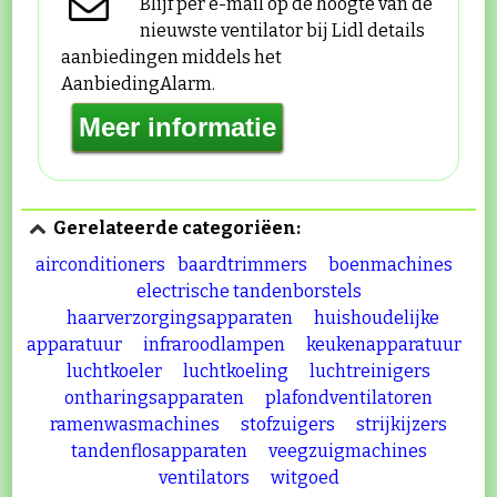
Blijf per e-mail op de hoogte van de
nieuwste ventilator bij Lidl details
aanbiedingen middels het
AanbiedingAlarm.
Gerelateerde categoriëen:
airconditioners
baardtrimmers
boenmachines
electrische tandenborstels
haarverzorgingsapparaten
huishoudelijke
apparatuur
infraroodlampen
keukenapparatuur
luchtkoeler
luchtkoeling
luchtreinigers
ontharingsapparaten
plafondventilatoren
ramenwasmachines
stofzuigers
strijkijzers
tandenflosapparaten
veegzuigmachines
ventilators
witgoed