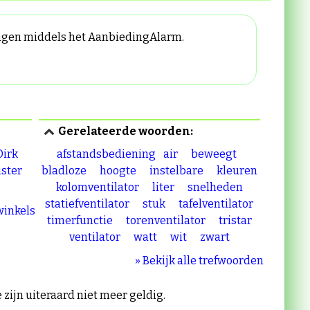
ingen middels het AanbiedingAlarm.
Gerelateerde woorden:
Dirk
afstandsbediening
air
beweegt
ister
bladloze
hoogte
instelbare
kleuren
kolomventilator
liter
snelheden
statiefventilator
stuk
tafelventilator
 winkels
timerfunctie
torenventilator
tristar
ventilator
watt
wit
zwart
» Bekijk alle trefwoorden
e zijn uiteraard niet meer geldig.