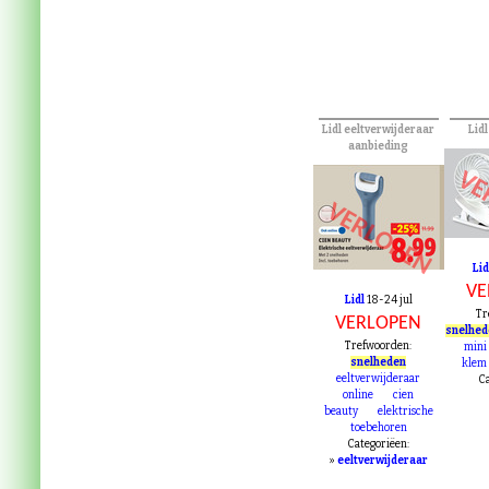
Lidl eeltverwijderaar
Lid
aanbieding
VE
VERLOPEN
Lid
VE
Lidl
18-24 jul
Tr
VERLOPEN
snelhe
Trefwoorden:
mini
snelheden
klem
eeltverwijderaar
Ca
online
cien
beauty
elektrische
toebehoren
Categoriëen:
»
eeltverwijderaar