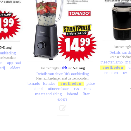
5-11 aug
Aanbieding b
Details van d
aanbieding
Meer aanbieding
trefwoorden:
insectenlamp
in
e
apparaat
snelheden
u
erij
elders
Dirk
5-11 aug
Aanbieding bij
van
insecten
uv
Details van deze Dirk aanbieding
Meer aanbiedingen met de trefwoorden:
tomado
blender
snelheden
pulse
stand
uitneembaar
rvs
mes
maataanduiding
inhoud
liter
elders