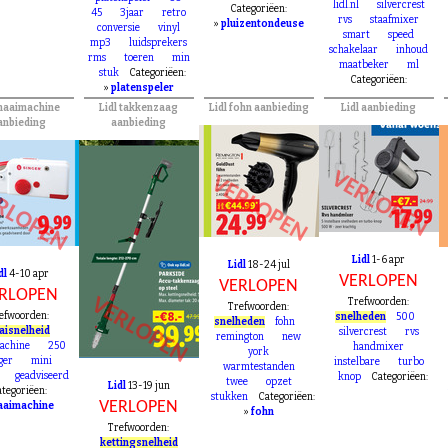
lidl.nl
silvercrest
Categoriëen:
45
3jaar
retro
rvs
staafmixer
»
pluizentondeuse
conversie
vinyl
smart
speed
mp3
luidsprekers
schakelaar
inhoud
rms
toeren
min
maatbeker
ml
stuk
Categoriëen:
Categoriëen:
»
platenspeler
 naaimachine
Lidl takkenzaag
Lidl fohn aanbieding
Lidl aanbieding
anbieding
aanbieding
VERLOPEN
VERLOPEN
RLOPEN
Lidl
1-6 apr
Lidl
18-24 jul
dl
4-10 apr
VERLOPEN
VERLOPEN
RLOPEN
VERLOPEN
Trefwoorden:
Trefwoorden:
efwoorden:
snelheden
500
snelheden
fohn
aisnelheid
silvercrest
rvs
remington
new
achine
250
handmixer
york
ger
mini
instelbare
turbo
warmtestanden
geadviseerd
knop
Categoriëen:
twee
opzet
Lidl
13-19 jun
tegoriëen:
stukken
Categoriëen:
VERLOPEN
aaimachine
»
fohn
Trefwoorden:
kettingsnelheid