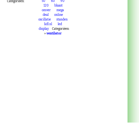
50
60
90
Categoriëen:
120
blaast
omver
mega
deal
online
oscillatie
standen
lidl.nl
led
display
Categoriëen:
»
ventilator