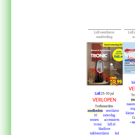
Lidl ventilator
Lidl
aanbieding
a
VE
VERLOPEN
Li
VE
Lidl
25-30 jul
Tr
VERLOPEN
na
naaim
Trefwoorden:
sin
snelheden
ventilator
kleine
10
zaterdag
Ca
wonen
accessoires
»
n
tronic
lidl.nl
bladloze
tafelventilator
led