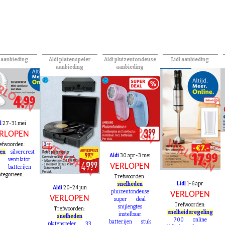
l aanbieding
Aldi platenspeler
Aldi pluizentondeuse
Lidl aanbieding
aanbieding
aanbieding
RLOPEN
VERLOPEN
l
27-31 mei
RLOPEN
VERLOPEN
VERLOPEN
efwoorden:
den
silvercrest
Aldi
30 apr-3 mei
ventilator
VERLOPEN
batterijen
tegoriëen:
Trefwoorden:
Lidl
1-6 apr
snelheden
Aldi
20-24 jun
pluizentondeuse
VERLOPEN
VERLOPEN
super
deal
Trefwoorden:
snijlengtes
Trefwoorden:
snelheidsregeling
instelbaar
snelheden
700
online
batterijen
stuk
platenspeler
33