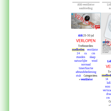
Aldi ventilator
Lid
aanbieding
a
VERLOPEN
Aldi
25-30 jul
VE
VERLOPEN
Trefwoorden:
snelheden
ventilator
24
ca.
cm
standen
slaap
natuurlijke
wind
Lid
normaal
VE
timerfunctie
Tr
afstandsbediening
snelhe
stuk
Categoriëen:
14
»
ventilator
lidl
mini
vertica
dra
cm
Ca
»