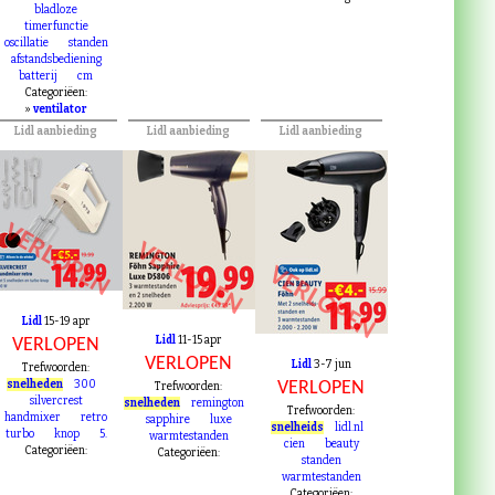
bladloze
timerfunctie
oscillatie
standen
afstandsbediening
batterij
cm
Categoriëen:
»
ventilator
Lidl aanbieding
Lidl aanbieding
Lidl aanbieding
VERLOPEN
VERLOPEN
VERLOPEN
Lidl
15-19 apr
Lidl
11-15 apr
VERLOPEN
VERLOPEN
Lidl
3-7 jun
Trefwoorden:
snelheden
300
VERLOPEN
Trefwoorden:
silvercrest
snelheden
remington
Trefwoorden:
handmixer
retro
sapphire
luxe
snelheids
lidl.nl
turbo
knop
5.
warmtestanden
cien
beauty
Categoriëen:
Categoriëen:
standen
warmtestanden
Categoriëen: