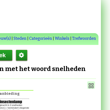
euw(s)
|
Steden
|
Categorieën
|
Winkels
|
Trefwoorden
en met het woord
snelheden
aanbieding