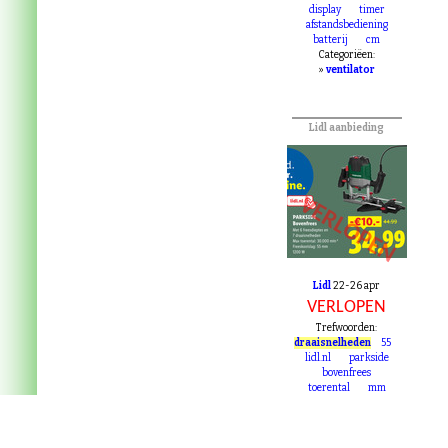
display
timer
afstandsbediening
batterij
cm
Categoriëen:
»
ventilator
Lidl aanbieding
VERLOPEN
Lidl
22-26 apr
VERLOPEN
Trefwoorden:
draaisnelheden
55
lidl.nl
parkside
bovenfrees
toerental
mm
Categoriëen:
Onze privacy verklar