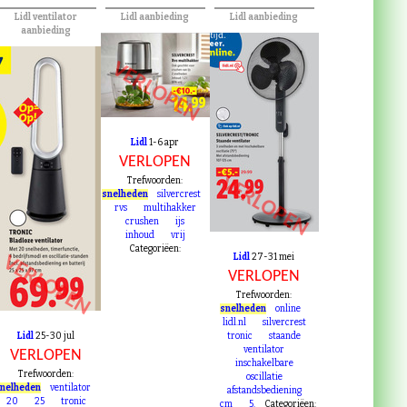
Lidl ventilator
Lidl aanbieding
Lidl aanbieding
aanbieding
VERLOPEN
Lidl
1-6 apr
VERLOPEN
VERLOPEN
Trefwoorden:
snelheden
silvercrest
rvs
multihakker
crushen
ijs
inhoud
vrij
Categoriëen:
Lidl
27-31 mei
VERLOPEN
VERLOPEN
Trefwoorden:
snelheden
online
lidl.nl
silvercrest
Lidl
25-30 jul
tronic
staande
ventilator
VERLOPEN
inschakelbare
Trefwoorden:
oscillatie
nelheden
ventilator
afstandsbediening
20
25
tronic
cm
5.
Categoriëen: