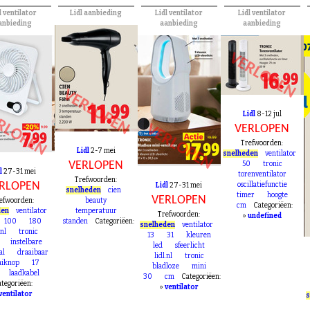
l ventilator
Lidl aanbieding
Lidl ventilator
Lidl ventilator
anbieding
aanbieding
aanbieding
VERLOPEN
VERLOPEN
RLOPEN
Lidl
8-12 jul
VERLOPEN
VERLOPEN
Trefwoorden:
Lidl
2-7 mei
snelheden
ventilator
VERLOPEN
50
tronic
l
27-31 mei
torenventilator
Trefwoorden:
RLOPEN
oscillatiefunctie
Lidl
27-31 mei
snelheden
cien
timer
hoogte
VERLOPEN
efwoorden:
beauty
cm
Categoriëen:
den
ventilator
temperatuur
Trefwoorden:
»
undefined
100
180
standen
Categoriëen:
snelheden
ventilator
.nl
tronic
13
31
kleuren
instelbare
led
sfeerlicht
al
draaibaar
lidl.nl
tronic
aiknop
17
bladloze
mini
laadkabel
30
cm
Categoriëen:
tegoriëen:
»
ventilator
ventilator
s