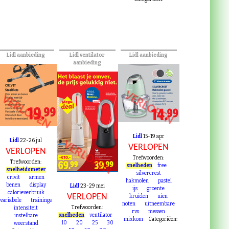
Lidl aanbieding
Lidl ventilator
Lidl aanbieding
aanbieding
VERLOPEN
VERLOPEN
Lidl
15-19 apr
Lidl
22-26 jul
VERLOPEN
VERLOPEN
VERLOPEN
Trefwoorden:
Trefwoorden:
snelheden
free
snelheidsmeter
silvercrest
crivit
armen
hakmolen
pastel
benen
display
Lidl
23-29 mei
ijs
groente
calorieverbruik
VERLOPEN
kruiden
uien
variabele
trainings
noten
uitneembare
Trefwoorden:
intensiteit
rvs
messen
snelheden
ventilator
instelbare
mixkom
Categoriëen:
10
20
25
30
weerstand