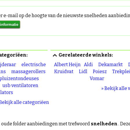
per e-mail op de hoogte van de nieuwste snelheden aanbied
ategoriëen:
Gerelateerde winkels:
jderaar
electrische
Albert Heijn
Aldi
Dekamarkt
hns
massagerollers
Kruidvat
Lidl
Poiesz
Trekple
pluizentondeuses
Vomar
usb ventilatoren
» Bekijk alle
ilators
 Bekijk alle categoriëen
 oude folder aanbiedingen met trefwoord
snelheden
. Dez