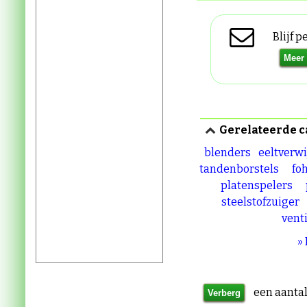
Blijf 
Gerelateerde c
blenders
eeltverwi
tandenborstels
fo
platenspelers
steelstofzuiger
vent
»
een aantal