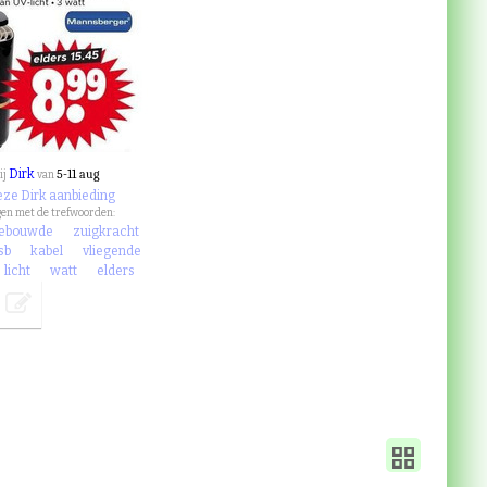
Dirk
5-11 aug
ij
van
eze Dirk aanbieding
en met de trefwoorden:
gebouwde
zuigkracht
sb
kabel
vliegende
licht
watt
elders