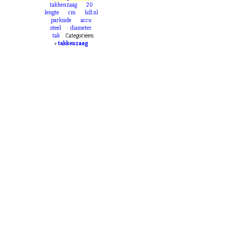
takkenzaag
20
lengte
cm
lidl.nl
parkside
accu
steel
diameter
tak
Categoriëen:
»
takkenzaag
ing
conform de AVG.