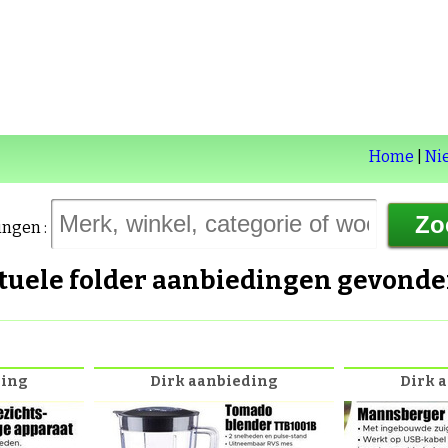
Home
|
Ni
ingen :
ctuele folder aanbiedingen gevond
ding
Dirk aanbieding
Dirk 