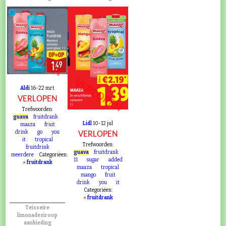
VERLOPEN
VERLOPEN
Aldi
16-22 mrt
VERLOPEN
Trefwoorden:
guava
fruitdrank
Lidl
10-12 jul
maaza
fruit
drink
go
you
VERLOPEN
it
tropical
Trefwoorden:
fruitdrink
guava
fruitdrank
meerdere
Categoriëen:
11
sugar
added
»
fruitdrank
maaza
tropical
mango
fruit
drink
you
it
Categoriëen:
»
fruitdrank
Teisseire
limonadesiroop
aanbieding