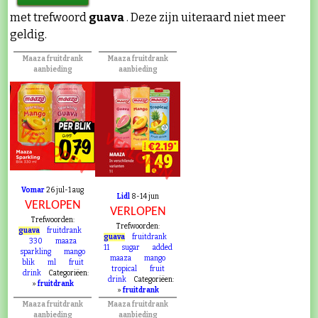
met trefwoord
guava
. Deze zijn uiteraard niet meer
geldig.
Maaza fruitdrank
Maaza fruitdrank
aanbieding
aanbieding
VERLOPEN
VERLOPEN
Vomar
26 jul-1 aug
Lidl
8-14 jun
VERLOPEN
VERLOPEN
Trefwoorden:
Trefwoorden:
guava
fruitdrank
guava
fruitdrank
330
maaza
11
sugar
added
sparkling
mango
maaza
mango
blik
ml
fruit
tropical
fruit
drink
Categoriëen:
drink
Categoriëen:
»
fruitdrank
»
fruitdrank
Maaza fruitdrank
Maaza fruitdrank
aanbieding
aanbieding