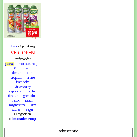
VERLOPEN
Plus
29 jul-4 aug
VERLOPEN
Trefwoorden:
guava
limonadesiroop
60
teisseire
depuis
zero
tropical
fraise
framboise
strawberry
raspberry
parfum
flavour
grenadine
relax
peach
magnesium
sans
sucres
sugar
Categoriëen:
»
limonadesiroop
advertentie