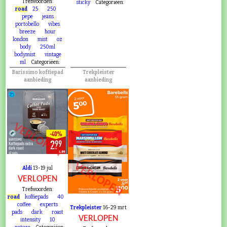
VERLOPEN
fragrance
free
Trefwoorden:
sticky
Categoriëen:
road
25
250
pepe
jeans
portobello
vibes
breeze
hour
london
mist
oz
body
250ml
bodymist
vintage
ml
Categoriëen:
Barissimo koffiepad
Trekpleister
aanbieding
aanbieding
VERLOPEN
VERLOPEN
Aldi
13-19 jul
VERLOPEN
Trefwoorden:
road
koffiepads
40
coffee
experts
Trekpleister
16-29 mrt
pads
dark
roast