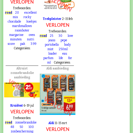
VERLOPEN
6 apr
VERLOPEN
Trefwoorden:
road
20
excellent
mix
rocky
Trekpleister
2-15 feb
chocolade
koekjes
VERLOPEN
marshmallows
roomboter
Trefwoorden:
margarine
oven
road
25
30
love
minuten
nutri
jeans
pepe
score
pak
3.99
portobello
body
Categoriëen:
mist
250ml
loader
eau
parfum
life
for
ml
Categoriëen:
Altruist
Aldi aanbieding
zonnebrandolie
aanbieding
VERLOPEN
VERLOPEN
Kruidvat
6-19 jul
VERLOPEN
Trefwoorden:
road
zonnebrandolie
Aldi
11-15 mrt