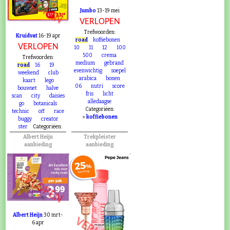
VERLOPEN
Jumbo
13-19 mei
VERLOPEN
Trefwoorden:
Kruidvat
16-19 apr
road
koffiebonen
VERLOPEN
10
11
12
100
500
crema
Trefwoorden:
medium
gebrand
road
16
19
evenwichtig
soepel
weekend
club
arabica
bonen
kaart
lego
06
nutri
score
bouwset
halve
fris
licht
scan
city
daisies
alledaagse
go
botanicals
Categoriëen:
technic
off
race
»
koffiebonen
buggy
creator
ster
Categoriëen:
Albert Heijn
Trekpleister
aanbieding
aanbieding
VERLOPEN
Albert Heijn
30 mrt-