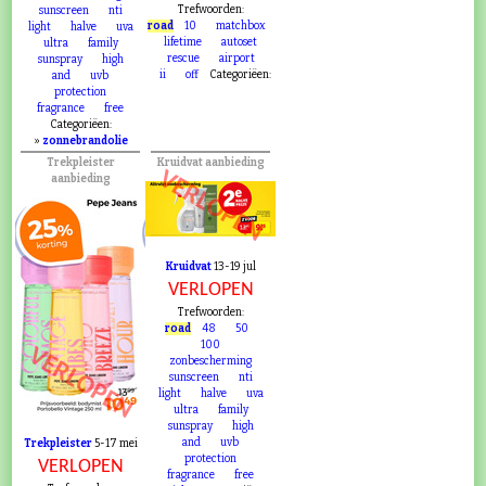
48
50
100
VERLOPEN
zonbescherming
Trefwoorden:
sunscreen
nti
road
10
matchbox
light
halve
uva
lifetime
autoset
ultra
family
rescue
airport
sunspray
high
ii
off
Categoriëen:
and
uvb
protection
fragrance
free
Categoriëen:
»
zonnebrandolie
Trekpleister
Kruidvat aanbieding
VERLOPEN
aanbieding
Kruidvat
13-19 jul
VERLOPEN
Trefwoorden:
road
48
50
100
VERLOPEN
zonbescherming
sunscreen
nti
light
halve
uva
ultra
family
sunspray
high
and
uvb
Trekpleister
5-17 mei
protection