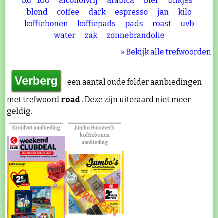
0.0
100
alcoholvrij
arabica
bier
blikjes
blond
coffee
dark
espresso
jan
kilo
koffiebonen
koffiepads
pads
roast
uvb
water
zak
zonnebrandolie
» Bekijk alle trefwoorden
een aantal oude folder aanbiedingen
met trefwoord
road
. Deze zijn uiteraard niet meer
geldig.
Kruidvat aanbieding
Jumbo Huismerk
koffiebonen
aanbieding
VERLOPEN