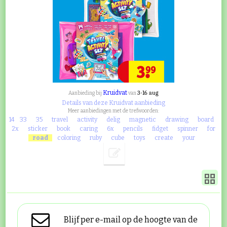
Kruidvat
3-16 aug
Aanbieding bij
van
Details van deze Kruidvat aanbieding
Meer aanbiedingen met de trefwoorden:
14
33
35
travel
activity
delig
magnetic
drawing
board
2x
sticker
book
caring
6x
pencils
fidget
spinner
for
road
coloring
ruby
cube
toys
create
your
Blijf per e-mail op de hoogte van de