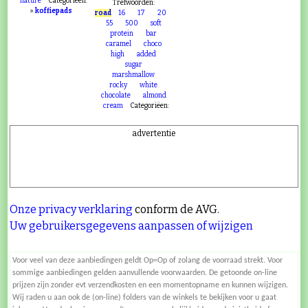
VERLOPEN
intensity
10
nature
Categoriëen:
Trefwoorden:
»
koffiepads
road
16
17
20
55
500
soft
protein
bar
caramel
choco
high
added
sugar
marshmallow
rocky
white
chocolate
almond
cream
Categoriëen:
advertentie
Onze privacy verklaring
conform de AVG.
Uw gebruikersgegevens aanpassen of wijzigen
Voor veel van deze aanbiedingen geldt Op=Op of zolang de voorraad strekt. Voor
sommige aanbiedingen gelden aanvullende voorwaarden. De getoonde on-line
prijzen zijn zonder evt verzendkosten en een momentopname en kunnen wijzigen.