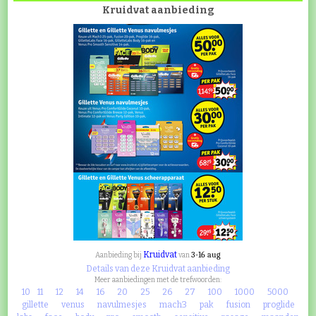
Kruidvat aanbieding
Kruidvat
3-16 aug
Aanbieding bij
van
Details van deze Kruidvat aanbieding
Meer aanbiedingen met de trefwoorden:
10
11
12
14
16
20
25
26
27
100
1000
5000
gillette
venus
navulmesjes
mach3
pak
fusion
proglide