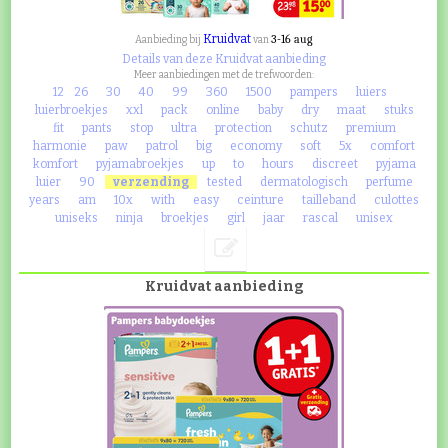
Kruidvat
3-16 aug
Aanbieding bij
van
Details van deze Kruidvat aanbieding
Meer aanbiedingen met de trefwoorden:
12
26
30
40
99
360
1500
pampers
luiers
luierbroekjes
xxl
pack
online
baby
dry
maat
stuks
fit
pants
stop
ultra
protection
schutz
premium
harmonie
paw
patrol
big
economy
soft
5x
comfort
komfort
pyjamabroekjes
up
to
hours
discreet
pyjama
luier
90
verzending
tested
dermatologisch
perfume
years
am
10x
with
easy
ceinture
tailleband
culottes
uniseks
ninja
broekjes
girl
jaar
rascal
unisex
Kruidvat aanbieding