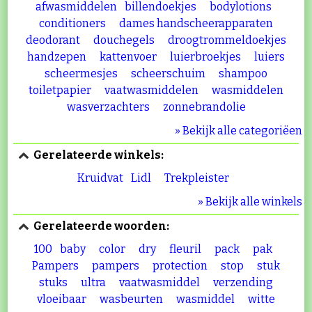
afwasmiddelen
billendoekjes
bodylotions
conditioners
dames handscheerapparaten
deodorant
douchegels
droogtrommeldoekjes
handzepen
kattenvoer
luierbroekjes
luiers
scheermesjes
scheerschuim
shampoo
toiletpapier
vaatwasmiddelen
wasmiddelen
wasverzachters
zonnebrandolie
» Bekijk alle categoriëen
Gerelateerde winkels:
Kruidvat
Lidl
Trekpleister
» Bekijk alle winkels
Gerelateerde woorden:
100
baby
color
dry
fleuril
pack
pak
Pampers
pampers
protection
stop
stuk
stuks
ultra
vaatwasmiddel
verzending
vloeibaar
wasbeurten
wasmiddel
witte