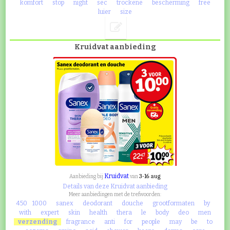
komfort
stop
night
sec
trockene
bescherming
free
luier
size
Kruidvat aanbieding
Kruidvat
3-16 aug
Aanbieding bij
van
Details van deze Kruidvat aanbieding
Meer aanbiedingen met de trefwoorden:
450
1000
sanex
deodorant
douche
grootformaten
by
with
expert
skin
health
thera
le
body
deo
men
verzending
fragrance
anti
for
people
may
be
to