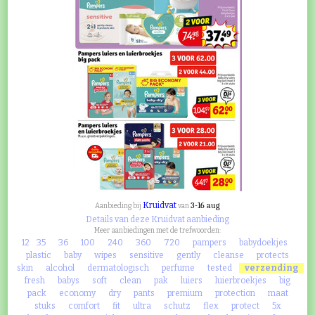
Kruidvat
3-16 aug
Aanbieding bij
van
Details van deze Kruidvat aanbieding
Meer aanbiedingen met de trefwoorden:
12
35
36
100
240
360
720
pampers
babydoekjes
plastic
baby
wipes
sensitive
gently
cleanse
protects
skin
alcohol
dermatologisch
perfume
tested
verzending
fresh
babys
soft
clean
pak
luiers
luierbroekjes
big
pack
economy
dry
pants
premium
protection
maat
stuks
comfort
fit
ultra
schutz
flex
protect
5x