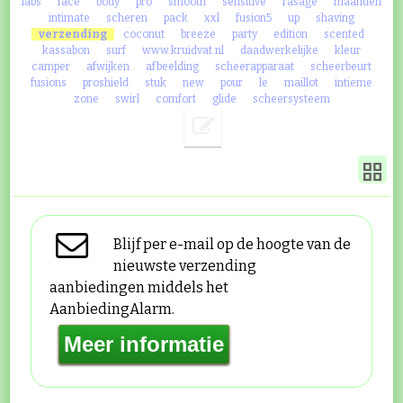
labs
face
body
pro
smooth
sensitive
rasage
maanden
intimate
scheren
pack
xxl
fusion5
up
shaving
verzending
coconut
breeze
party
edition
scented
kassabon
surf
www.kruidvat.nl
daadwerkelijke
kleur
camper
afwijken
afbeelding
scheerapparaat
scheerbeurt
fusions
proshield
stuk
new
pour
le
maillot
intieme
zone
swirl
comfort
glide
scheersysteem
Blijf per e-mail op de hoogte van de
nieuwste verzending
aanbiedingen middels het
AanbiedingAlarm.