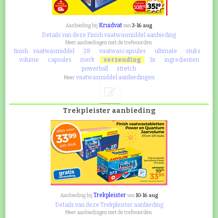
Kruidvat
3-16 aug
Aanbieding bij
van
Details van deze Finish vaatwasmiddel aanbieding
Meer aanbiedingen met de trefwoorden:
finish
vaatwasmiddel
28
vaatwascapsules
ultimate
stuks
volume
capsules
merk
verzending
3x
ingredienten
powerball
stretch
vaatwasmiddel aanbiedingen
Meer
Trekpleister aanbieding
Trekpleister
10-16 aug
Aanbieding bij
van
Details van deze Trekpleister aanbieding
Meer aanbiedingen met de trefwoorden: