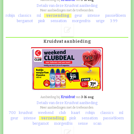
Aanbieding bij
van
Details van deze Kruidvat aanbieding
Meer aanbiedingen met de trefwoorden:
robijn
classics
ml
verzending
geur
intense
passiebloem
bergamot
pink
sensation
morgenfris
urige
3.99
Kruidvat aanbieding
Kruidvat
3-16 aug
Aanbieding bij
van
Details van deze Kruidvat aanbieding
Meer aanbiedingen met de trefwoorden:
700
kruidvat
weekend
club
kaart
robijn
classics
ml
geur
intense
verzending
pink
sensation
passiebloem
bergamot
morgenfris
sense
scan