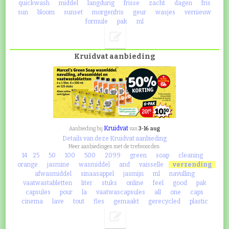
quickwash
middel
langdurig
frisse
zacht
dagen
fris
sun
bloom
sunset
morgenfris
geur
wasjes
vernieuw
formule
pak
ml
Kruidvat aanbieding
Kruidvat
3-16 aug
Aanbieding bij
van
Details van deze Kruidvat aanbieding
Meer aanbiedingen met de trefwoorden:
14
25
50
100
500
2099
green
soap
cleaning
orange
jasmine
wasmiddel
and
vaisselle
verzending
afwasmiddel
sinaasappel
jasmijn
ml
navulling
vaatwastabletten
liter
stuks
online
feel
good
pak
capsules
pour
la
vaatwascapsules
all
one
caps
cinema
lave
tout
fles
gemaakt
gerecycled
plastic