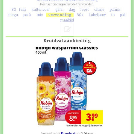
Meer aanbiedingen met de trefwoorden:
80
felix
kattenvoer
gelei
dag
feest
online
purina
mega
pack
mix
verzending
80x
kabeljauw
to
pak
maaltijd
Kruidvat aanbieding
Kruidvat
3-16 aug