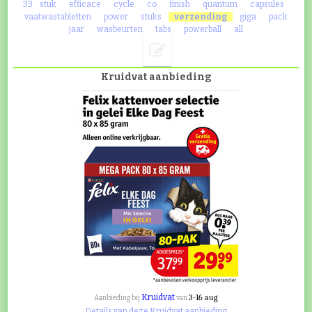
33
stuk
efficace
cycle
co
finish
quantum
capsules
vaatwastabletten
power
stuks
verzending
giga
pack
jaar
wasbeurten
tabs
powerball
all
Kruidvat aanbieding
Kruidvat
3-16 aug
Aanbieding bij
van
Details van deze Kruidvat aanbieding