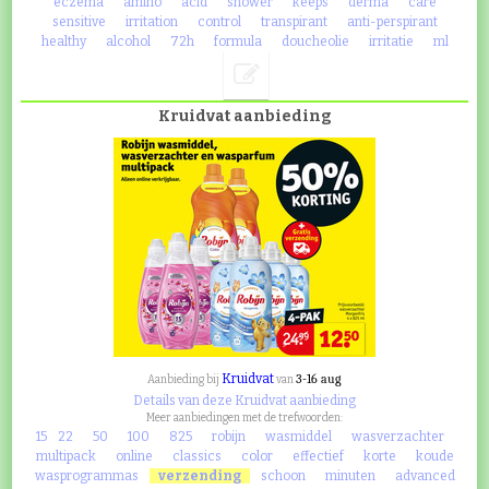
eczema
amino
acid
shower
keeps
derma
care
sensitive
irritation
control
transpirant
anti-perspirant
healthy
alcohol
72h
formula
doucheolie
irritatie
ml
Kruidvat aanbieding
Kruidvat
3-16 aug
Aanbieding bij
van
Details van deze Kruidvat aanbieding
Meer aanbiedingen met de trefwoorden:
15
22
50
100
825
robijn
wasmiddel
wasverzachter
multipack
online
classics
color
effectief
korte
koude
wasprogrammas
verzending
schoon
minuten
advanced