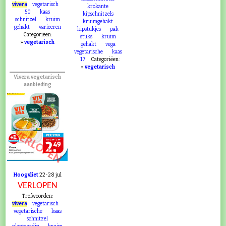
vivera
vegetarisch
krokante
50
kaas
kipschnitzels
schnitzel
kruim
kruimgehakt
gehakt
varieeren
kipstukjes
pak
Categoriëen:
stuks
kruim
»
vegetarisch
gehakt
vega
vegetarische
kaas
17
Categoriëen:
»
vegetarisch
Vivera vegetarisch
aanbieding
VERLOPEN
Hoogvliet
22-28 jul
VERLOPEN
Trefwoorden:
vivera
vegetarisch
vegetarische
kaas
schnitzel