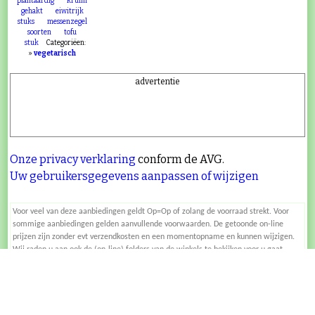
plantaardig
kruim
gehakt
eiwitrijk
stuks
messenzegel
soorten
tofu
stuk
Categoriëen:
»
vegetarisch
advertentie
Onze privacy verklaring
conform de AVG.
Uw gebruikersgegevens aanpassen of wijzigen
Voor veel van deze aanbiedingen geldt Op=Op of zolang de voorraad strekt. Voor
sommige aanbiedingen gelden aanvullende voorwaarden. De getoonde on-line
prijzen zijn zonder evt verzendkosten en een momentopname en kunnen wijzigen.
Wij raden u aan ook de (on-line) folders van de winkels te bekijken voor u gaat
inkopen. Voordeelmuis aanvaardt geen aansprakelijkheid voor de juistheid of
onze volledige disclaimer
volledigheid van de getoonde informatie. Lees
. Uw
privacy verklaring
privacy is gewaarborgd middels onze
.Heeft u opmerkingen
Verstuur feedback
over of aanvullingen op deze pagina?
.