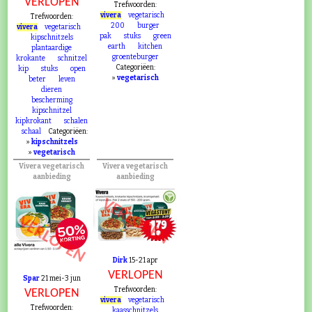
VERLOPEN
Trefwoorden:
vivera
vegetarisch
Trefwoorden:
200
burger
vivera
vegetarisch
pak
stuks
green
kipschnitzels
earth
kitchen
plantaardige
groenteburger
krokante
schnitzel
Categoriëen:
kip
stuks
open
»
vegetarisch
beter
leven
dieren
bescherming
kipschnitzel
kipkrokant
schalen
schaal
Categoriëen:
»
kipschnitzels
»
vegetarisch
Vivera vegetarisch
Vivera vegetarisch
aanbieding
aanbieding
VERLOPEN
VERLOPEN
Dirk
15-21 apr
VERLOPEN
Spar
21 mei-3 jun
Trefwoorden:
VERLOPEN
vivera
vegetarisch
Trefwoorden:
kaasschnitzels