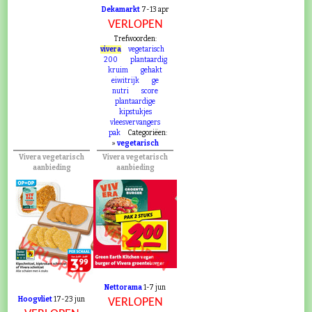
Dekamarkt
7-13 apr
VERLOPEN
Trefwoorden:
vivera
vegetarisch
200
plantaardig
kruim
gehakt
eiwitrijk
ge
nutri
score
plantaardige
kipstukjes
vleesvervangers
pak
Categoriëen:
»
vegetarisch
Vivera vegetarisch
Vivera vegetarisch
aanbieding
aanbieding
VERLOPEN
VERLOPEN
Nettorama
1-7 jun
Hoogvliet
17-23 jun
VERLOPEN