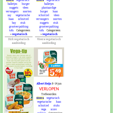
vivera
vegetarisch
vivera
vegetarisch
balletjes
burger
balletjes
nuggets
vlees
plantaardige
vervangers
soorten
burger
kaas
say
vegetarische
schnitzel
vlees
kaas
schnitzel
vervangers
soorten
bay
stuk
nuggets
stuk
grootverpakking
grootverpakking
tofu
Categoriëen:
tofu
Categoriëen:
»
vegetarisch
»
vegetarisch
Dirk vegetarisch
Vivera vegetarisch
aanbieding
aanbieding
VERLOPEN
Albert Heijn
8-14 jun
VERLOPEN
Trefwoorden:
vivera
vegetarisch
vegetarische
kaas
schnitzel
stuks
vega
score