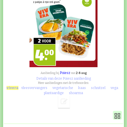
Poiesz
2-8 aug
Aanbieding bij
van
Details van deze Poiesz aanbieding
Meer aanbiedingen met de trefwoorden:
vivera
vleesvervangers
vegetarische
kaas
schnitzel
vega
plantaardige
shoarma