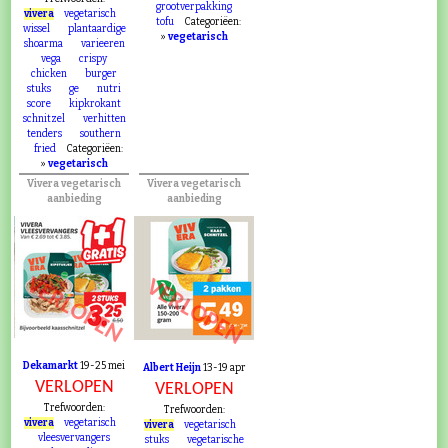
grootverpakking
vivera
vegetarisch
tofu
Categoriëen:
wissel
plantaardige
»
vegetarisch
shoarma
varieeren
vega
crispy
chicken
burger
stuks
ge
nutri
score
kipkrokant
schnitzel
verhitten
tenders
southern
fried
Categoriëen:
»
vegetarisch
Vivera vegetarisch
Vivera vegetarisch
aanbieding
aanbieding
VERLOPEN
VERLOPEN
Dekamarkt
19-25 mei
Albert Heijn
13-19 apr
VERLOPEN
VERLOPEN
Trefwoorden:
Trefwoorden:
vivera
vegetarisch
vivera
vegetarisch
vleesvervangers
stuks
vegetarische