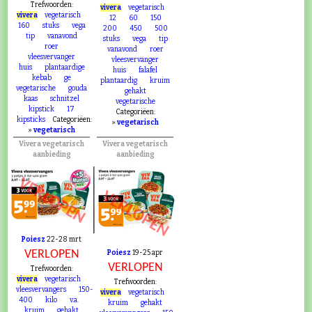
Trefwoorden:
vivera
vegetarisch
vivera
vegetarisch
12
60
150
160
stuks
vega
200
450
500
tip
vanavond
stuks
vega
tip
roer
vanavond
roer
vleesvervanger
vleesvervanger
huis
plantaardige
huis
falafel
kebab
ge
plantaardig
kruim
vegetarische
gouda
gehakt
kaas
schnitzel
vegetarische
kipstick
17
Categoriëen:
kipsticks
Categoriëen:
»
vegetarisch
»
vegetarisch
Vivera vegetarisch
Vivera vegetarisch
aanbieding
aanbieding
VERLOPEN
VERLOPEN
Poiesz
22-28 mrt
VERLOPEN
Poiesz
19-25 apr
VERLOPEN
Trefwoorden:
vivera
vegetarisch
Trefwoorden:
vleesvervangers
150-
vivera
vegetarisch
400
kilo
v.a.
kruim
gehakt
kruim
gehakt