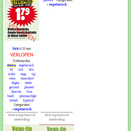
pakken
Categoriëen:
»
vegetarisch
VERLOPEN
Dirk
6-12 mei
VERLOPEN
Trefwoorden:
vivera
vegetarisch
50
160
180
stuks
vega
tip
eten
meerdere
dagen
week
gezond
planeet
daarom
huis
haalt
plantaardige
kebab
kipstick
Categoriëen:
»
vegetarisch
Vivera vegetarisch
Dirk vegetarisch
aanbieding
aanbieding