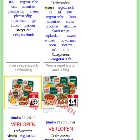
100
vegetarische
Trefwoorden:
kaas
schnitzel
vivera
vegetarisch
plantaardig
kruim
12
14
100
plantaardige
vegetarische
kaas
kipkrokant
ge
schnitzel
stuks
stuks
pakken
proteine
vitamine
Categoriëen:
plantaardige
»
vegetarisch
kipkrokant
award
winner
opwarmen
open
soorten
tofu
stuk
Categoriëen:
»
vegetarisch
Vivera vegetarisch
Vivera vegetarisch
aanbieding
aanbieding
VERLOPEN
VERLOPEN
Jumbo
22-28 jul
Jumbo
29 apr-5 mei
VERLOPEN
VERLOPEN
Trefwoorden:
Trefwoorden:
vivera
vegetarisch