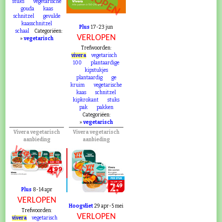
VERLOPEN
stuks
vegetarische
gouda
kaas
schnitzel
gevulde
kaasschnitzel
Plus
17-23 jun
schaal
Categoriëen:
VERLOPEN
»
vegetarisch
Trefwoorden:
vivera
vegetarisch
100
plantaardige
kipstukjes
plantaardig
ge
kruim
vegetarische
kaas
schnitzel
kipkrokant
stuks
pak
pakken
Categoriëen:
»
vegetarisch
Vivera vegetarisch
Vivera vegetarisch
aanbieding
aanbieding
VERLOPEN
VERLOPEN
Plus
8-14 apr
VERLOPEN
Hoogvliet
29 apr-5 mei
Trefwoorden:
VERLOPEN
vivera
vegetarisch