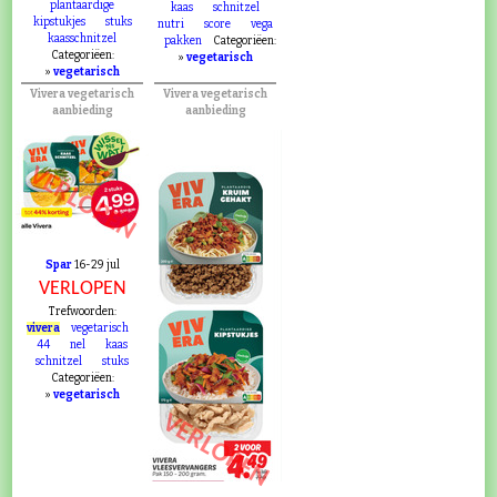
plantaardige
kaas
schnitzel
kipstukjes
stuks
nutri
score
vega
kaasschnitzel
pakken
Categoriëen:
Categoriëen:
»
vegetarisch
»
vegetarisch
Vivera vegetarisch
Vivera vegetarisch
aanbieding
aanbieding
VERLOPEN
Spar
16-29 jul
VERLOPEN
Trefwoorden:
vivera
vegetarisch
44
nel
kaas
schnitzel
stuks
Categoriëen:
»
vegetarisch
VERLOPEN