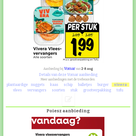
Vomar
2-8 aug
Aanbieding bij
van
Details van deze Vomar aanbieding
Meer aanbiedingen met de trefwoorden:
plantaardige
nuggets
kaas
schip
balletjes
burger
vivera
vlees
vervangers
soorten
stuk
grootverpakking
tofu
Poiesz aanbieding