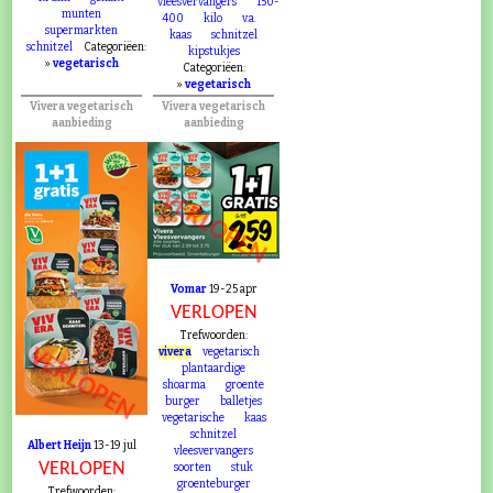
vleesvervangers
150-
munten
400
kilo
v.a.
supermarkten
kaas
schnitzel
schnitzel
Categoriëen:
kipstukjes
»
vegetarisch
Categoriëen:
»
vegetarisch
Vivera vegetarisch
Vivera vegetarisch
aanbieding
aanbieding
VERLOPEN
Vomar
19-25 apr
VERLOPEN
Trefwoorden:
VERLOPEN
vivera
vegetarisch
plantaardige
shoarma
groente
burger
balletjes
vegetarische
kaas
schnitzel
Albert Heijn
13-19 jul
vleesvervangers
VERLOPEN
soorten
stuk
groenteburger
Trefwoorden: