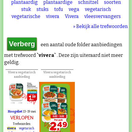
plantaardig
plantaardige
schnitzel
soorten
stuk
stuks
tofu
vega
vegetarisch
vegetarische
vivera
Vivera
vleesvervangers
» Bekijk alle trefwoorden
een aantal oude folder aanbiedingen
met trefwoord
`vivera`
. Deze zijn uiteraard niet meer
geldig.
Vivera vegetarisch
Vivera vegetarisch
aanbieding
aanbieding
VERLOPEN
Hoogvliet
13-19 mei
VERLOPEN
Trefwoorden:
vivera
vegetarisch