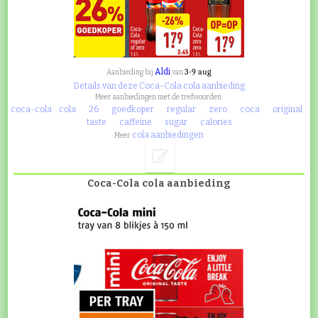
Aldi
3-9 aug
Aanbieding bij
van
Details van deze Coca-Cola cola aanbieding
Meer aanbiedingen met de trefwoorden:
coca-cola
cola
26
goedkoper
regular
zero
coca
original
taste
caffeine
sugar
calories
cola aanbiedingen
Meer
Coca-Cola cola aanbieding