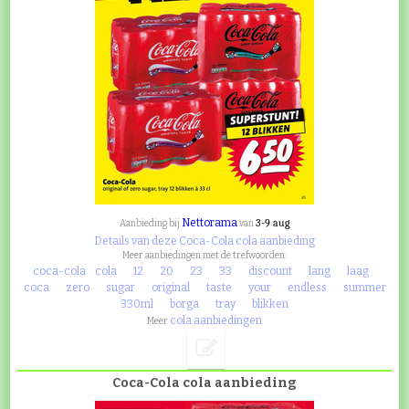
Nettorama
3-9 aug
Aanbieding bij
van
Details van deze Coca-Cola cola aanbieding
Meer aanbiedingen met de trefwoorden:
coca-cola
cola
12
20
23
33
discount
lang
laag
coca
zero
sugar
original
taste
your
endless
summer
330ml
borga
tray
blikken
cola aanbiedingen
Meer
Coca-Cola cola aanbieding