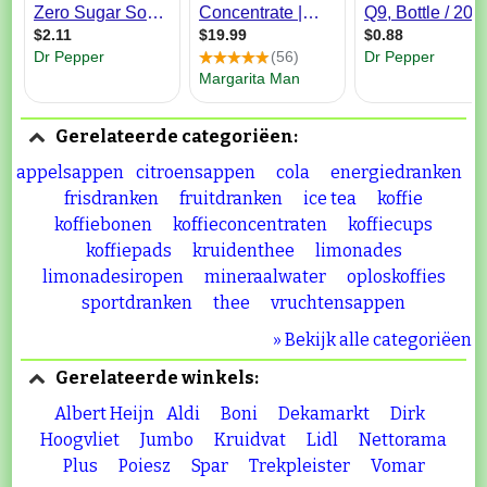
Gerelateerde categoriëen:
appelsappen
citroensappen
cola
energiedranken
frisdranken
fruitdranken
ice tea
koffie
koffiebonen
koffieconcentraten
koffiecups
koffiepads
kruidenthee
limonades
limonadesiropen
mineraalwater
oploskoffies
sportdranken
thee
vruchtensappen
» Bekijk alle categoriëen
Gerelateerde winkels:
Albert Heijn
Aldi
Boni
Dekamarkt
Dirk
Hoogvliet
Jumbo
Kruidvat
Lidl
Nettorama
Plus
Poiesz
Spar
Trekpleister
Vomar