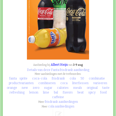
Albert Heijn
3-9 aug
Aanbieding bij
van
Details van deze Fanta frisdrank aanbieding
Meer aanbiedingen met de trefwoorden:
fanta
sprite
coca-cola
frisdrank
cola
50
combinatie
productvarianten
combineren
coca
literflessen
varieeren
orange
new
zero
sugar
calories
meals
original
taste
refreshing
lemon
lime
bal
flavors
beat
spicy
food
caffeine
frisdrank aanbiedingen
Meer
cola aanbiedingen
Meer