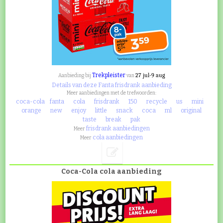
Trekpleister
27 jul-9 aug
Aanbieding bij
van
Details van deze Fanta frisdrank aanbieding
Meer aanbiedingen met de trefwoorden:
coca-cola
fanta
cola
frisdrank
150
recycle
us
mini
orange
new
enjoy
little
snack
coca
ml
original
taste
break
pak
frisdrank aanbiedingen
Meer
cola aanbiedingen
Meer
Coca-Cola cola aanbieding