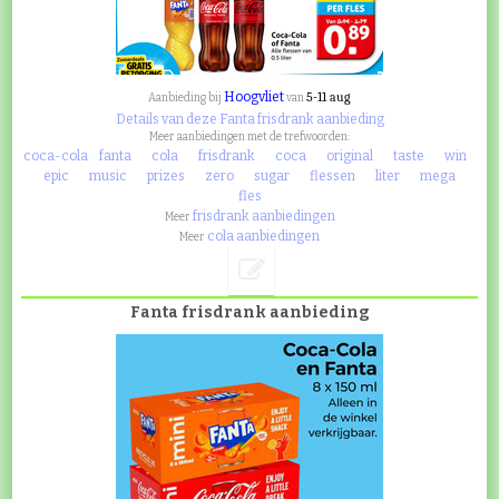
Hoogvliet
5-11 aug
Aanbieding bij
van
Details van deze Fanta frisdrank aanbieding
Meer aanbiedingen met de trefwoorden:
coca-cola
fanta
cola
frisdrank
coca
original
taste
win
epic
music
prizes
zero
sugar
flessen
liter
mega
fles
frisdrank aanbiedingen
Meer
cola aanbiedingen
Meer
Fanta frisdrank aanbieding