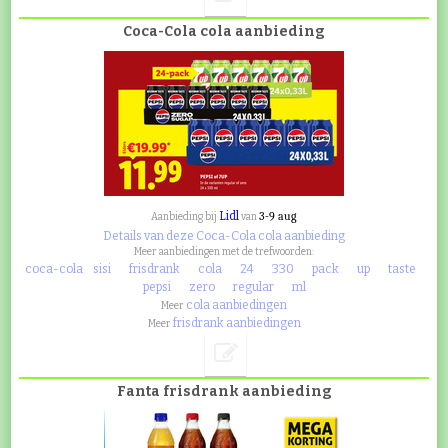
Coca-Cola cola aanbieding
Lidl
3-9 aug
Aanbieding bij
van
Details van deze Coca-Cola cola aanbieding
Meer aanbiedingen met de trefwoorden:
coca-cola
sisi
frisdrank
cola
24
330
pack
up
taste
pepsi
zero
regular
ml
cola aanbiedingen
Meer
frisdrank aanbiedingen
Meer
Fanta frisdrank aanbieding