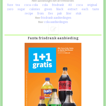
Meer aanbiedingen met de trefwoorden:
fuze
tea
coca-cola
cola
frisdrank
40
coca
original
zero
sugar
calories
green
black
extract
each
taste
recipe
from
fles
pak
liter
stuk
frisdrank aanbiedingen
Meer
cola aanbiedingen
Meer
Fanta frisdrank aanbieding