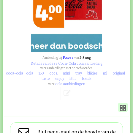
Poiesz
2-8 aug
Aanbieding bij
van
Details van deze Coca-Cola cola aanbieding
Meer aanbiedingen met de trefwoorden:
coca-cola
cola
150
coca
mini
tray
blikjes
ml
original
taste
enjoy
little
break
cola aanbiedingen
Meer
Blijf per e-mail op de hoogte van de