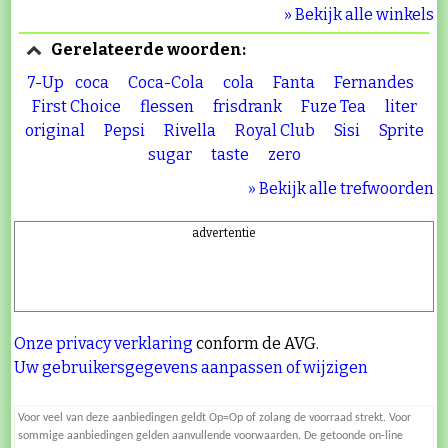
» Bekijk alle winkels
Gerelateerde woorden:
7-Up
coca
Coca-Cola
cola
Fanta
Fernandes
First Choice
flessen
frisdrank
Fuze Tea
liter
original
Pepsi
Rivella
Royal Club
Sisi
Sprite
sugar
taste
zero
» Bekijk alle trefwoorden
advertentie
Onze privacy verklaring
conform de AVG.
Uw gebruikersgegevens aanpassen of wijzigen
Voor veel van deze aanbiedingen geldt Op=Op of zolang de voorraad strekt. Voor
sommige aanbiedingen gelden aanvullende voorwaarden. De getoonde on-line