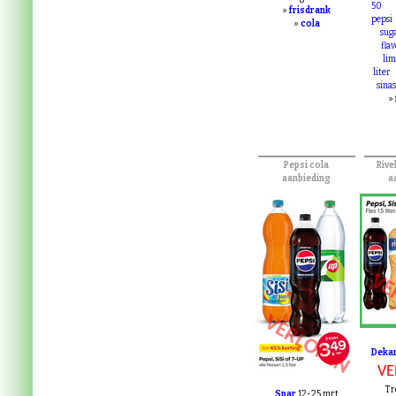
Tr
bubbles
halve
sisi
co
Categoriëen:
50
»
frisdrank
pepsi
»
cola
sug
fla
lim
liter
sina
»
Pepsi cola
Rive
aanbieding
a
VE
VERLOPEN
Deka
VE