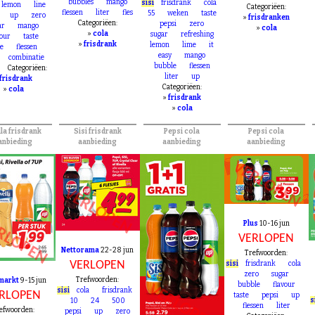
efwoorden:
productvarianten
flavour
up
Trefwoorden:
la
frisdrank
combineren
bubbles
mango
sisi
frisdrank
cola
lemon
line
Categoriëen:
flessen
liter
fles
55
weken
taste
up
zero
»
frisdranken
Categoriëen:
pepsi
zero
ar
mango
»
cola
»
cola
sugar
refreshing
vour
taste
»
frisdrank
lemon
lime
it
e
flessen
easy
mango
combinatie
bubble
flessen
s
Categoriëen:
liter
up
frisdrank
Categoriëen:
»
cola
»
frisdrank
»
cola
lla frisdrank
Sisi frisdrank
Pepsi cola
Pepsi cola
anbieding
aanbieding
aanbieding
aanbieding
VERLOPEN
VERLOPEN
RLOPEN
Plus
10-16 jun
VERLOPEN
Nettorama
22-28 jun
Trefwoorden:
VERLOPEN
sisi
frisdrank
cola
zero
sugar
Trefwoorden:
markt
9-15 jun
bubble
flavour
sisi
cola
frisdrank
RLOPEN
taste
pepsi
up