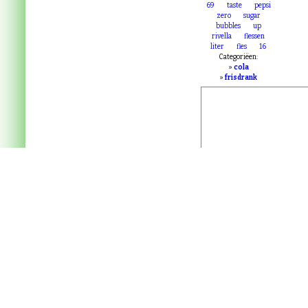
Trefwoorden:
sisi
cola
frisdrank
69
taste
pepsi
zero
sugar
bubbles
up
rivella
flessen
liter
fles
16
Categoriëen:
»
cola
»
frisdrank
Onze privacy verklar
Uw gebruikersgegeve
Voor veel van deze aanbiedinge
een momentopname en kunnen wijz
volledigheid van de getoonde i
Verstuur feedback
.