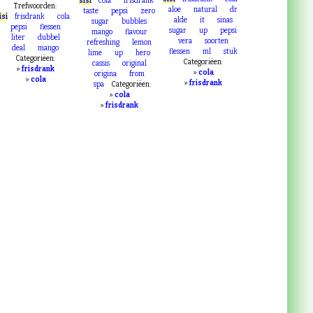
Trefwoorden:
VERLOPEN
Trefwoorden:
sisi
frisdrank
cola
sisi
cola
frisdrank
Trefwoorden:
aloe
natural
dr
taste
pepsi
zero
isi
frisdrank
cola
alde
it
sinas
sugar
bubbles
pepsi
flessen
sugar
up
pepsi
mango
flavour
liter
dubbel
vera
soorten
refreshing
lemon
deal
mango
flessen
ml
stuk
lime
up
hero
Categoriëen:
Categoriëen:
cassis
original
»
frisdrank
»
cola
origina
from
»
cola
»
frisdrank
spa
Categoriëen:
»
cola
»
frisdrank