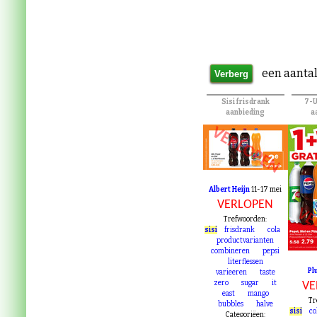
een aantal
Sisi frisdrank
7-U
aanbieding
a
VERLOPEN
Albert Heijn
11-17 mei
VERLOPEN
VE
Trefwoorden:
sisi
frisdrank
cola
productvarianten
combineren
pepsi
literflessen
Pl
varieeren
taste
zero
sugar
it
VE
east
mango