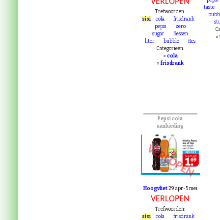
Plus
11-17 mrt
sisi
co
VERLOPEN
pepsi
taste
Trefwoorden:
bubb
sisi
cola
frisdrank
st
pepsi
zero
Ca
sugar
flessen
»
liter
bubble
fles
Categoriëen:
»
cola
»
frisdrank
Pepsi cola
aanbieding
VERLOPEN
Hoogvliet
29 apr-5 mei
VERLOPEN