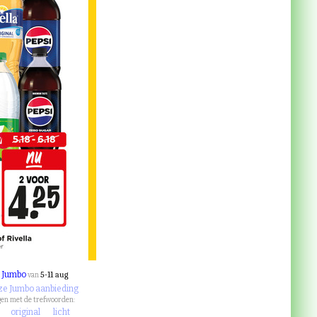
Jumbo
5-11 aug
j
van
eze Jumbo aanbieding
en met de trefwoorden:
original
licht