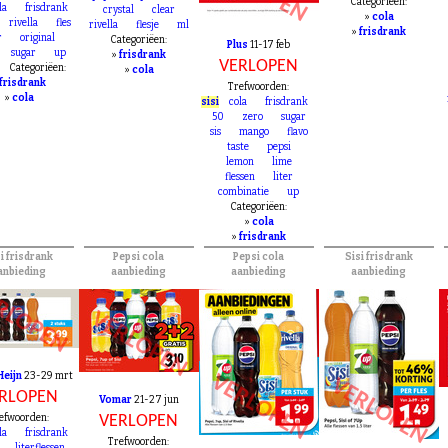
VERLOPEN
s
10
24
500
flessen
liter
efwoorden:
pepsi
up
zero
Categoriëen:
la
frisdrank
crystal
clear
»
cola
rivella
fles
rivella
flesje
ml
»
frisdrank
r
original
Categoriëen:
Plus
11-17 feb
sugar
up
»
frisdrank
VERLOPEN
Categoriëen:
»
cola
frisdrank
Trefwoorden:
»
cola
sisi
cola
frisdrank
50
zero
sugar
sis
mango
flavo
taste
pepsi
lemon
lime
flessen
liter
combinatie
up
Categoriëen:
»
cola
»
frisdrank
i frisdrank
Pepsi cola
Pepsi cola
Sisi frisdrank
anbieding
aanbieding
aanbieding
aanbieding
RLOPEN
VERLOPEN
Heijn
23-29 mrt
VERLOPEN
VERLOPEN
RLOPEN
Vomar
21-27 jun
efwoorden:
VERLOPEN