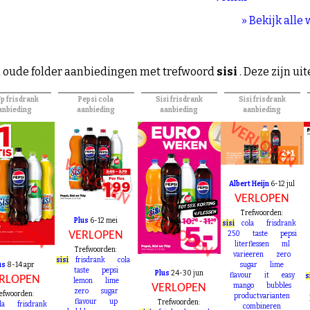
Vomar
» Bekijk alle
 oude folder aanbiedingen met trefwoord
sisi
. Deze zijn ui
p frisdrank
Pepsi cola
Sisi frisdrank
Sisi frisdrank
anbieding
aanbieding
aanbieding
aanbieding
VERLOPEN
VERLOPEN
Albert Heijn
6-12 jul
VERLOPEN
RLOPEN
Trefwoorden:
VERLOPEN
Plus
6-12 mei
sisi
cola
frisdrank
VERLOPEN
250
taste
pepsi
literflessen
ml
Trefwoorden:
varieeren
zero
sisi
frisdrank
cola
us
8-14 apr
sugar
lime
taste
pepsi
Plus
24-30 jun
flavour
it
easy
s
RLOPEN
lemon
lime
VERLOPEN
mango
bubbles
zero
sugar