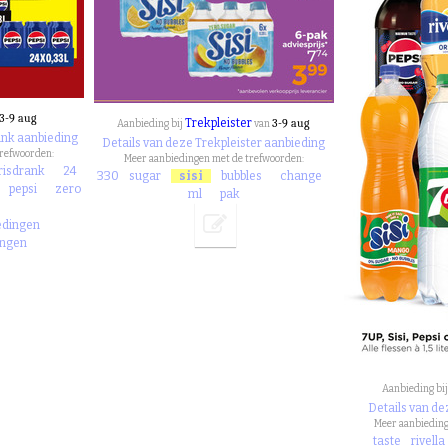
3-9 aug
Trekpleister
3-9 aug
Aanbieding bij
van
rank aanbieding
Details van deze Trekpleister aanbieding
trefwoorden:
Meer aanbiedingen met de trefwoorden:
frisdrank
24
330
sugar
sisi
bubbles
change
pepsi
zero
ml
pak
l
edingen
ingen
Aanbieding bi
Details van d
Meer aanbieding
taste
rivella