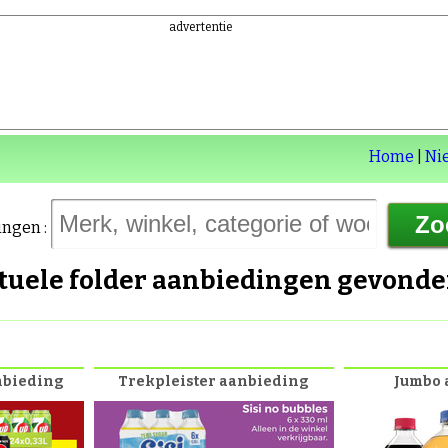
advertentie
Home
|
Ni
ingen :
ctuele folder aanbiedingen gevond
anbieding
Trekpleister aanbieding
Jumbo 