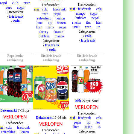
pepsi
up
shandy
VERLOPEN
VERLOPEN
blik
blikken
royal
club
taste
Trefwoorden:
Trefwoorden:
zero
sugar
sisi
frisdrank
cola
sisi
cola
frisdrank
Categoriëen:
mango
sugar
taste
pepsi
»
frisdrank
bubbles
pepsi
refreshing
lemon
»
cola
rivella
fles
liter
lime
up
flessen
stuk
zero
up
liter
zero
sugar
Categoriëen:
cherry
flavour
»
cola
bubbles
mango
»
frisdrank
Categoriëen:
»
frisdrank
»
cola
Pepsi cola
Sisi frisdrank
Sisi frisdrank
aanbieding
aanbieding
aanbieding
VERLOPEN
VERLOPEN
VERLOPEN
Dirk
29 apr-5 mei
VERLOPEN
Dekamarkt
7-13 apr
Trefwoorden:
VERLOPEN
Dekamarkt
10-16 feb
sisi
frisdrank
cola
pepsi
up
fles
Trefwoorden:
VERLOPEN