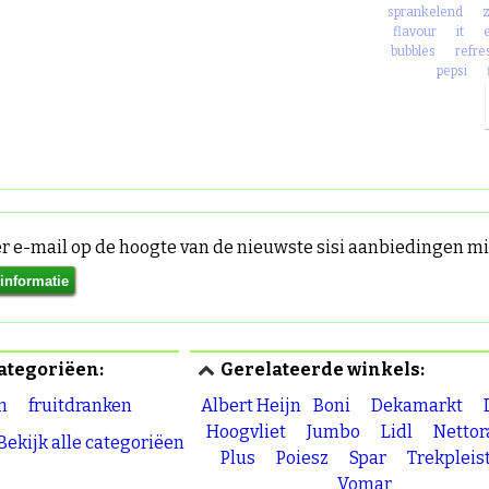
sprankelend
flavour
it
bubbles
refre
pepsi
per e-mail op de hoogte van de nieuwste sisi aanbiedingen 
ategoriëen:
Gerelateerde winkels:
n
fruitdranken
Albert Heijn
Boni
Dekamarkt
Hoogvliet
Jumbo
Lidl
Netto
 Bekijk alle categoriëen
Plus
Poiesz
Spar
Trekpleis