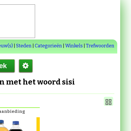
euw(s)
|
Steden
|
Categorieën
|
Winkels
|
Trefwoorden
en met het woord
sisi
aanbieding