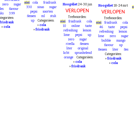
la
frisdrank
Trefwoorden:
literflessen
sisi
cola
frisdrank
zero
sugar
Hoogvliet
24-30 jun
Hoogvliet
18-24 mrt
330
sinas
sugar
s
les
flavour
VERLOPEN
VERLOPEN
pepsi
soorten
uks
3.99
flessen
ml
stuk
Trefwoorden:
tegoriëen:
Trefwoorden:
up
Categoriëen:
sisi
frisdrank
cola
frisdrank
sisi
frisdrank
cola
»
cola
10
online
taste
»
cola
46
taste
pepsi
»
frisdrank
refreshing
lemon
refreshing
lemon
lime
pepsi
up
lime
zero
sugar
zero
sugar
bubble
mango
rivella
flessen
flavour
up
liter
original
flessen
liter
fles
licht
sprankelend
Categoriëen:
orange
Categoriëen:
»
frisdrank
»
cola
»
cola
»
frisdrank