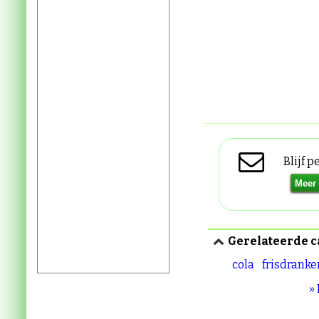
Blijf 
Gerelateerde c
cola
frisdranke
»