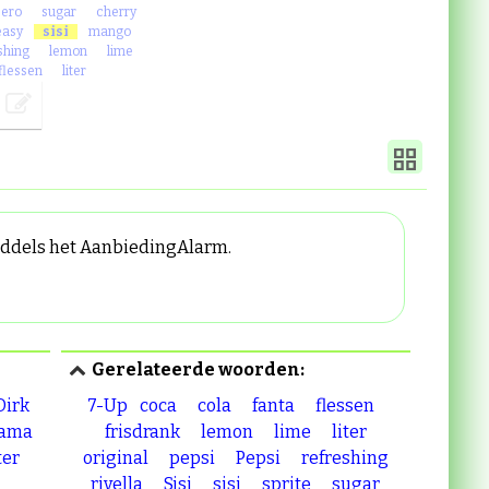
zero
sugar
cherry
easy
sisi
mango
shing
lemon
lime
flessen
liter
middels het AanbiedingAlarm.
Gerelateerde woorden:
Dirk
7-Up
coca
cola
fanta
flessen
rama
frisdrank
lemon
lime
liter
ter
original
pepsi
Pepsi
refreshing