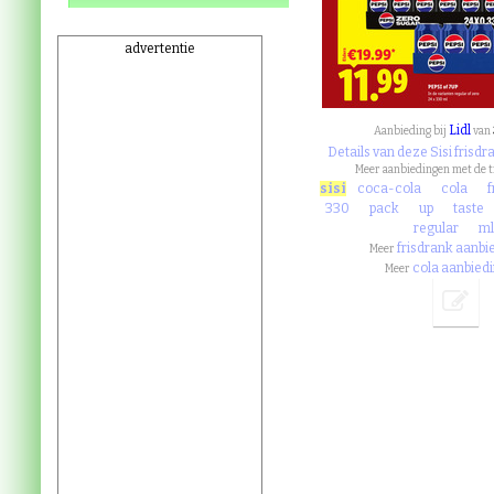
advertentie
Lidl
Aanbieding bij
van
Details van deze Sisi frisd
Meer aanbiedingen met de 
sisi
coca-cola
cola
330
pack
up
taste
regular
m
frisdrank aanbi
Meer
cola aanbied
Meer