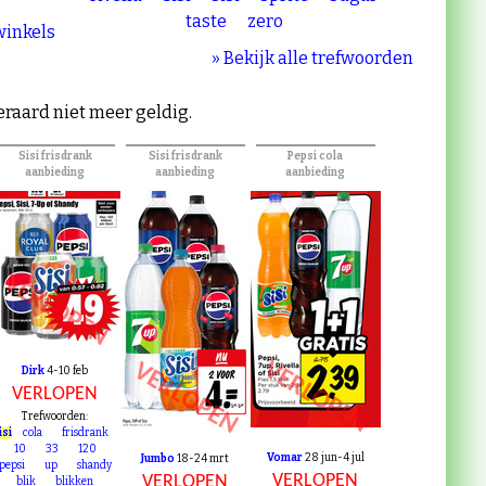
rivella
Sisi
sisi
sprite
sugar
taste
zero
 winkels
» Bekijk alle trefwoorden
teraard niet meer geldig.
Sisi frisdrank
Sisi frisdrank
Pepsi cola
aanbieding
aanbieding
aanbieding
VERLOPEN
VERLOPEN
VERLOPEN
Dirk
4-10 feb
VERLOPEN
Trefwoorden:
isi
cola
frisdrank
10
33
120
Vomar
28 jun-4 jul
Jumbo
18-24 mrt