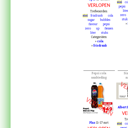
Tr
Spar
12-25 mrt
sisi
co
VERLOPEN
pepsi
lite
Trefwoorden:
zero
sisi
frisdrank
cola
stuk
sugar
bubbles
»
flavour
pepsi
zero
up
flessen
liter
stuks
Categoriëen:
»
cola
»
frisdrank
Pepsi cola
Sis
aanbieding
a
VE
VERLOPEN
Albert 
VE
Tr