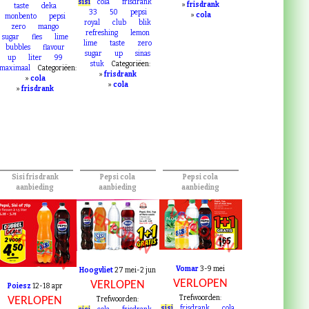
liter
sugar
16
isi
cola
frisdrank
Trefwoorden:
Categoriëen:
refreshing
lemon
sisi
cola
frisdrank
»
frisdrank
taste
deka
33
50
pepsi
»
cola
monbento
pepsi
royal
club
blik
zero
mango
refreshing
lemon
sugar
fles
lime
lime
taste
zero
bubbles
flavour
sugar
up
sinas
up
liter
99
stuk
Categoriëen:
maximaal
Categoriëen:
»
frisdrank
»
cola
»
cola
»
frisdrank
Sisi frisdrank
Pepsi cola
Pepsi cola
aanbieding
aanbieding
aanbieding
VERLOPEN
VERLOPEN
VERLOPEN
Vomar
3-9 mei
Hoogvliet
27 mei-2 jun
VERLOPEN
VERLOPEN
Poiesz
12-18 apr