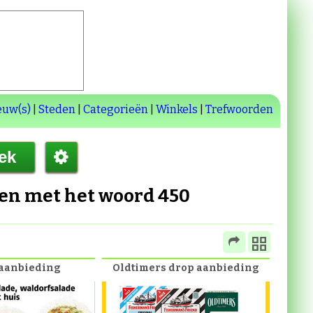
euw(s)
|
Steden
|
Categorieën
|
Winkels
|
Trefwoorden
den met het woord
450
 aanbieding
Oldtimers drop aanbieding