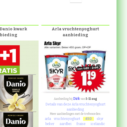
Danio kwark
Arla vruchtenyoghurt
bieding
aanbieding
Dirk
5-11 aug
Aanbieding bij
van
Details van deze Arla vruchtenyoghurt
aanbieding
Meer aanbiedingen met de trefwoorden:
arla
vruchtenyoghurt
450
skyr
beker
aardbei
fraise
icelandic