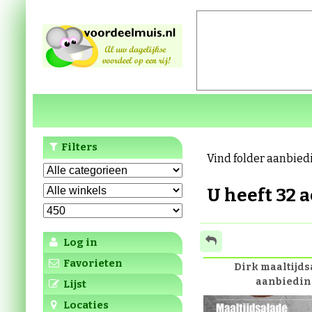
Filters
Vind folder aanbied
U heeft 32 
Log in
Favorieten
Dirk maaltijds
aanbiedin
Lijst
Locaties