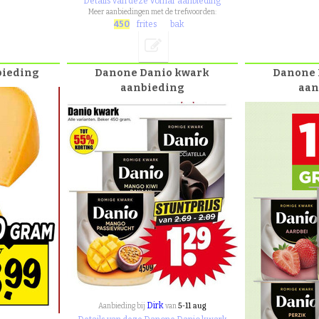
Details van deze Vomar aanbieding
Meer aanbiedingen met de trefwoorden:
450
frites
bak
bieding
Danone Danio kwark
Danone 
aanbieding
aan
Dirk
5-11 aug
Aanbieding bij
van