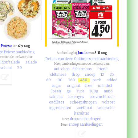
Poiesz
6-9 aug
j
van
ze Poiesz aanbieding
Jumbo
5-11 aug
Aanbieding bij
van
en met de trefwoorden:
Details van deze Oldtimers drop aanbieding
ldorfsalade
salade
Meer aanbiedingen met de trefwoorden:
schaal
30
autodrop
fishermans
friend
oldtimers
drop
snoep
12
25
69
100
360
450
pack
added
sugar
original
free
menthol
lozen
ge
zure
100g
anno
salmiak
lozenges
bosvruchtrode
cadillacs
scheepsknopen
volzoet
ingredienten
zoethout
arabische
karakter
drop aanbiedingen
Meer
snoep aanbiedingen
Meer