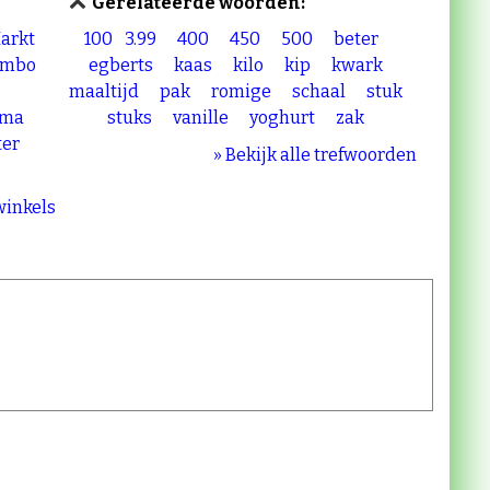
Gerelateerde woorden:
arkt
100
3.99
400
450
500
beter
umbo
egberts
kaas
kilo
kip
kwark
maaltijd
pak
romige
schaal
stuk
ama
stuks
vanille
yoghurt
zak
ter
» Bekijk alle trefwoorden
 winkels