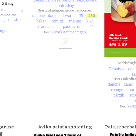
Details van deze Danone Danio kwark
2-8 aug
an
aanbieding
as aanbieding
Meer aanbiedingen met de trefwoorden:
trefwoorden:
danone
danio
kwark
55
450
legen
stuk
beker
romige
mango
kiwi
stracciatella
passievrucht
12
ingen
kwark aanbiedingen
Meer
Aanbieding b
Details van de
aa
Meer aanbieding
danone
danio
romige
aard
perzik
str
co
kwar
Meer
garine
Aviko patat aanbieding
Patak roerba
g