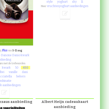
style
yoghurt
sky
11
vruchtenyoghurt aanbiedingen
Meer
Plus
5-11 aug
ij
van
ze Danone Danio kwark
nbieding
en met de trefwoorden:
kwark
50
450
bei
vanille
dani
acciatella
bekers
mbinatie
k aanbiedingen
ksaus aanbieding
Albert Heijn cadeaukaart
aanbieding