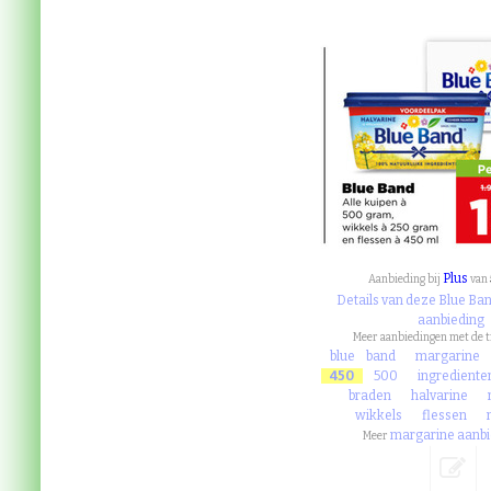
Plus
Aanbieding bij
van
Details van deze Blue Ba
aanbieding
Meer aanbiedingen met de 
blue
band
margarine
450
500
ingrediente
braden
halvarine
wikkels
flessen
margarine aanb
Meer