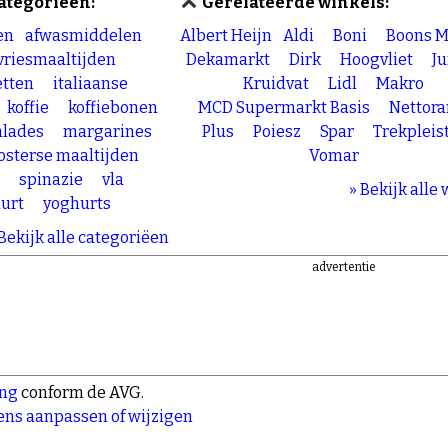
ategoriëen:
Gerelateerde winkels:
en
afwasmiddelen
Albert Heijn
Aldi
Boni
Boons M
vriesmaaltijden
Dekamarkt
Dirk
Hoogvliet
J
tten
italiaanse
Kruidvat
Lidl
Makro
koffie
koffiebonen
MCD Supermarkt Basis
Nettor
alades
margarines
Plus
Poiesz
Spar
Trekpleis
osterse maaltijden
Vomar
s
spinazie
vla
» Bekijk alle
urt
yoghurts
 Bekijk alle categoriëen
advertentie
ing
conform de AVG.
ns aanpassen of wijzigen