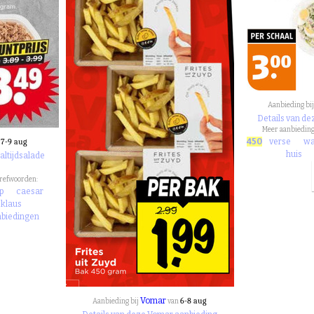
Aanbieding bi
Details van de
Meer aanbieding
7-9 aug
450
verse
wa
n
huis
altijdsalade
trefwoorden:
ip
caesar
klaus
nbiedingen
Vomar
6-8 aug
Aanbieding bij
van