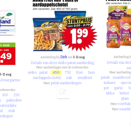
Dirk
5-11 aug
Aanbieding b
Aanbieding bij
van
Details van de
Details van deze Aviko patat aanbieding
Meer aanbiedingen met de trefwoorden:
aa
aviko
patat
450
750
friet
huis
Meer aanbieding
5-11 aug
patak
naanbrood
aardappelschotel
zak
smulfriet
nd margarine
indiase
specia
patat aanbiedingen
Meer
pot
garlic
h
trefwoorden:
tikka
butter
100
250
plain
n
palmolive
roerbak
Meer
natuurlijke
naanbr
Meer
ml
stuk
iedingen