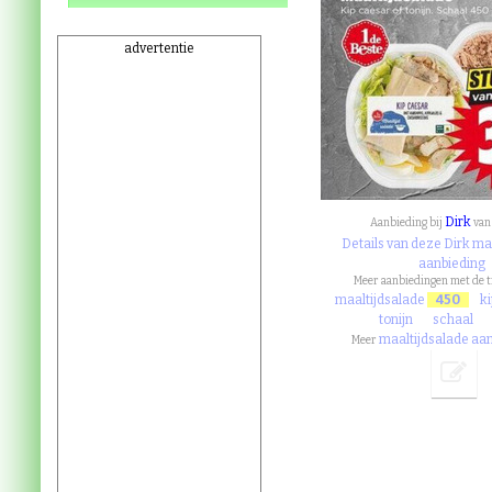
advertentie
Dirk
Aanbieding bij
va
Details van deze Dirk ma
aanbieding
Meer aanbiedingen met de 
maaltijdsalade
450
k
tonijn
schaal
maaltijdsalade aa
Meer