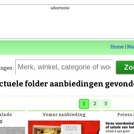
advertentie
Home
|
Ni
ingen :
actuele folder aanbiedingen gevon
1
2
3
alade
Vomar aanbieding
Poiesz
g