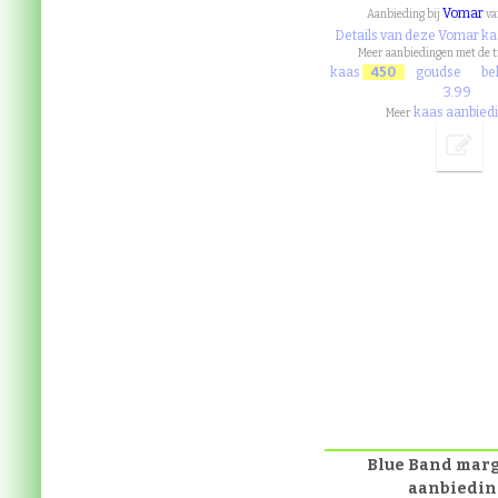
Vomar
Aanbieding bij
v
Details van deze Vomar ka
Meer aanbiedingen met de 
kaas
450
goudse
be
3.99
kaas aanbied
Meer
Blue Band mar
aanbiedin