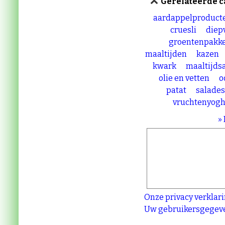
Gerelateerde c
aardappelproduct
cruesli
diep
groentenpakke
maaltijden
kazen
kwark
maaltijds
olie en vetten
o
patat
salade
vruchtenyogh
»
Onze privacy verklar
Uw gebruikersgegeve