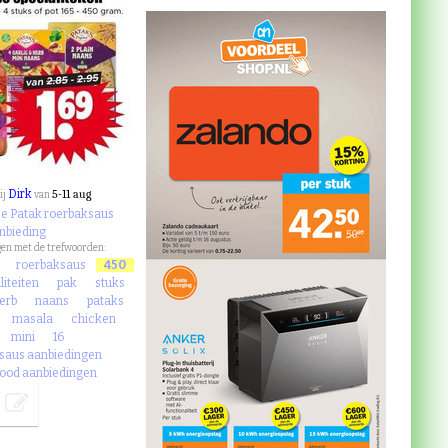
Dirk
5-11 aug
ij
van
ze Patak roerbaksaus
nbieding
en met de trefwoorden:
roerbaksaus
450
liteiten
pak
stuks
erb
naans
pataks
masala
chicken
mini
16
saus aanbiedingen
ood aanbiedingen