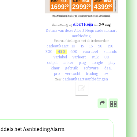
Albert Heijn
3-9 aug
Aanbieding bij
van
Details van deze Albert Heijn cadeaukaart
aanbieding
Meer aanbiedingen met de trefwoorden:
cadeaukaart
10
15
16
50
150
300
450
600
voordeel
zalando
variabel
varieert
stuk
00
output
anker
plug
dongle
play
klaar
gebruik
software
deal
pro
verkocht
trading
b.v.
cadeaukaart aanbiedingen
Meer
middels het AanbiedingAlarm.