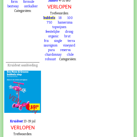
Jumbo
4-10 feb
form
formule
VERLOPEN
bestway
ontkalker
Categoriëen:
Trefwoorden:
bubbels
18
100
750
hamersma
topwijnen
feestelijke
droog
organic
brut
fris
single
terra
sauvignon
vineyard
pura
reserva
chardonnay
chile
robuust
Categoriëen:
Kruidvat aanbieding
VERLOPEN
Kruidvat
13-19 jul
VERLOPEN
Trefwoorden: