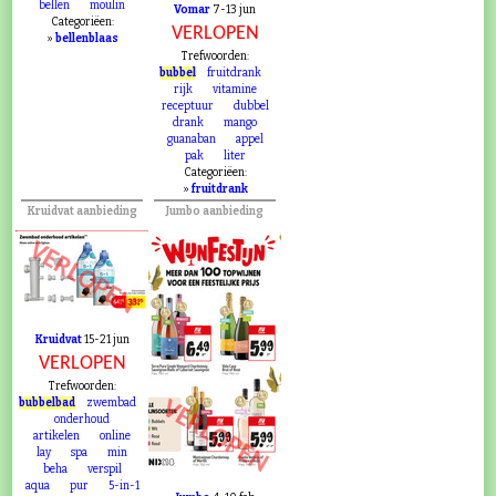
bellen
moulin
Vomar
7-13 jun
Categoriëen:
VERLOPEN
»
bellenblaas
Trefwoorden:
bubbel
fruitdrank
rijk
vitamine
receptuur
dubbel
drank
mango
guanaban
appel
pak
liter
Categoriëen:
»
fruitdrank
Kruidvat aanbieding
Jumbo aanbieding
VERLOPEN
Kruidvat
15-21 jun
VERLOPEN
Trefwoorden:
VERLOPEN
bubbelbad
zwembad
onderhoud
artikelen
online
lay
spa
min
beha
verspil
aqua
pur
5-in-1