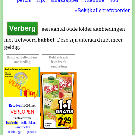
perzik
rijk
sinaasappel
vitamine
you
» Bekijk alle trefwoorden
een aantal oude folder aanbiedingen
met trefwoord
bubbel
. Deze zijn uiteraard niet meer
geldig.
Kruidvat bellenblaas
Dubbeldrank
aanbieding
fruitdrank
aanbieding
VERLOPEN
Kruidvat
11-24 mei
VERLOPEN
VERLOPEN
Trefwoorden:
bubbels
bellenblaas
windmolen
oneindige
plezier