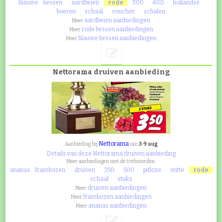
blauwe
bessen
aardbeien
rode
300
400
hollandse
boeren
schaal
voucher
schalen
aardbeien aanbiedingen
Meer
rode bessen aanbiedingen
Meer
blauwe bessen aanbiedingen
Meer
Nettorama druiven aanbieding
Nettorama
3-9 aug
Aanbieding bij
van
Details van deze Nettorama druiven aanbieding
Meer aanbiedingen met de trefwoorden:
ananas
frambozen
druiven
350
500
pitloze
witte
rode
schaal
stuks
druiven aanbiedingen
Meer
frambozen aanbiedingen
Meer
ananas aanbiedingen
Meer