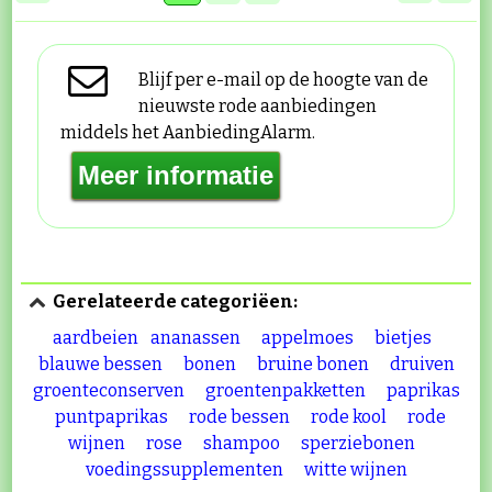
Blijf per e-mail op de hoogte van de
nieuwste rode aanbiedingen
middels het AanbiedingAlarm.
Gerelateerde categoriëen:
aardbeien
ananassen
appelmoes
bietjes
blauwe bessen
bonen
bruine bonen
druiven
groenteconserven
groentenpakketten
paprikas
puntpaprikas
rode bessen
rode kool
rode
wijnen
rose
shampoo
sperziebonen
voedingssupplementen
witte wijnen