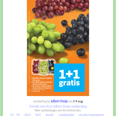
Albert Heijn
3-9 aug
Aanbieding bij
van
Details van deze Albert Heijn aanbieding
Meer aanbiedingen met de trefwoorden:
32
50
400
500
week
combinatie
productvarianten