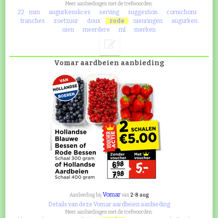
Meer aanbiedingen met de trefwoorden:
22
mm
augurkenslices
serving
suggestion
cornichons
tranches
zoetzuur
doux
rode
uienringen
augurken
uien
meerdere
ml
merken
Vomar aardbeien aanbieding
Vomar
2-8 aug
Aanbieding bij
van
Details van deze Vomar aardbeien aanbieding
Meer aanbiedingen met de trefwoorden: