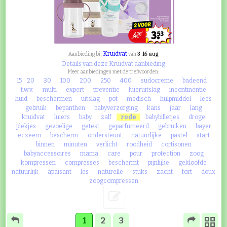
Kruidvat
3-16 aug
Aanbieding bij
van
Details van deze Kruidvat aanbieding
Meer aanbiedingen met de trefwoorden:
15
20
30
100
200
250
400
sudocreme
badeend
t.w.v.
multi
expert
preventie
luieruitslag
incontinentie
huid
beschermen
uitslag
pot
medisch
hulpmiddel
lees
gebruik
bepanthen
babyverzorging
kans
jaar
lang
kruidvat
luiers
baby
zalf
rode
babybilletjes
droge
plekjes
gevoelige
getest
geparfumeerd
gebruiken
bayer
eczeem
bescherm
ondersteunt
natuurlijke
pastel
start
binnen
minuten
verlicht
roodheid
cortisonen
babyaccessoires
mama
care
pour
protection
zoog
kompressen
compresses
beschermt
pijnlijke
gekloofde
natuurlijk
apaisant
les
naturelle
stuks
zacht
fort
doux
zoogcompressen
1
2
3