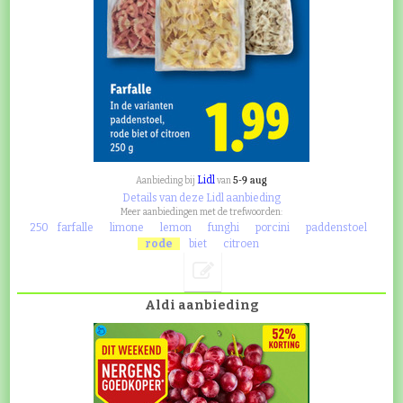
Lidl
5-9 aug
Aanbieding bij
van
Details van deze Lidl aanbieding
Meer aanbiedingen met de trefwoorden:
250
farfalle
limone
lemon
funghi
porcini
paddenstoel
rode
biet
citroen
Aldi aanbieding