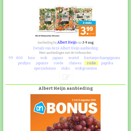
Albert Heijn
3-9 aug
Aanbieding bij
van
Details van deze Albert Heijn aanbieding
Meer aanbiedingen met de trefwoorden:
99
400
luxe
wok
japans
wortel
kastanjechampignons
peultjes
japanse
roede
chinees
rode
paprika
sperziebonen
stuks
wokgroenten
Albert Heijn aanbieding