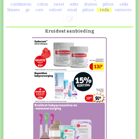
combineren
cotton
sweet
witte
druiven
pitloos
sable
blauwe
ge
core
volzoet
email
pitloze
rode
varieeren
Kruidvat aanbieding