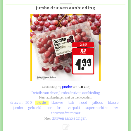
Jumbo druiven aanbieding
Jumbo
5-11 aug
Aanbieding bij
van
Details van deze Jumbo druiven aanbieding
Meer aanbiedingen met de trefwoorden:
druiven
500
rode
blauwe
bak
rood
pitloos
klasse
jumbo
gekoeld
oor
bra
verpakt
supermarkten
b.v.
antwoordnummer
druiven aanbiedingen
Meer