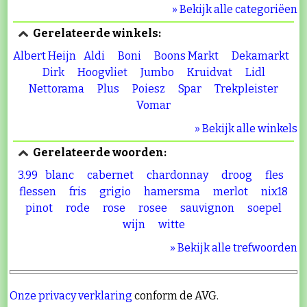
» Bekijk alle categoriëen
Gerelateerde winkels:
Albert Heijn
Aldi
Boni
Boons Markt
Dekamarkt
Dirk
Hoogvliet
Jumbo
Kruidvat
Lidl
Nettorama
Plus
Poiesz
Spar
Trekpleister
Vomar
» Bekijk alle winkels
Gerelateerde woorden:
3.99
blanc
cabernet
chardonnay
droog
fles
flessen
fris
grigio
hamersma
merlot
nix18
pinot
rode
rose
rosee
sauvignon
soepel
wijn
witte
» Bekijk alle trefwoorden
Onze privacy verklaring
conform de AVG.