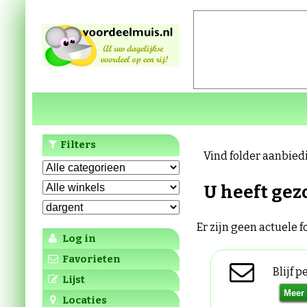
Filters
Vind folder aanbied
U heeft gez
Er zijn geen actuele 
Log in
Favorieten
Blijf 
Lijst
Locaties