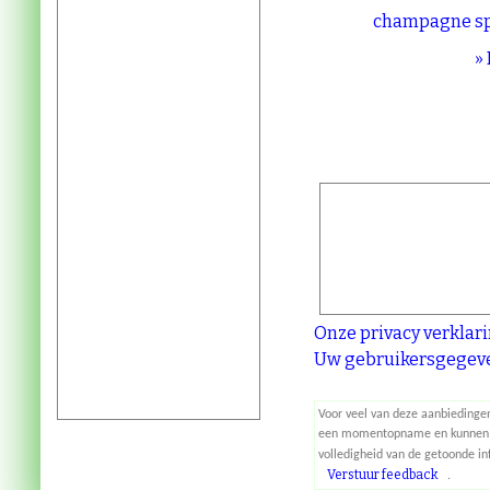
champagne sp
»
Onze privacy verklar
Uw gebruikersgegeve
Voor veel van deze aanbiedinge
een momentopname en kunnen wijz
volledigheid van de getoonde i
Verstuur feedback
.