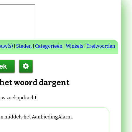
euw(s)
|
Steden
|
Categorieën
|
Winkels
|
Trefwoorden
 het woord
dargent
 uw zoekopdracht.
gen middels het AanbiedingAlarm.