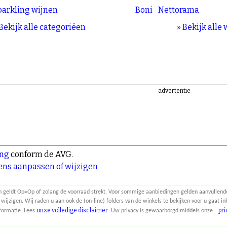
arkling wijnen
Boni
Nettorama
 Bekijk alle categoriëen
» Bekijk alle
advertentie
ing
conform de AVG.
ns aanpassen of wijzigen
n geldt Op=Op of zolang de voorraad strekt. Voor sommige aanbiedingen gelden aanvullende
igen. Wij raden u aan ook de (on-line) folders van de winkels te bekijken voor u gaat ink
onze volledige disclaimer
pri
nformatie. Lees
. Uw privacy is gewaarborgd middels onze