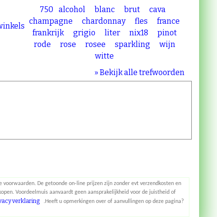
750
alcohol
blanc
brut
cava
champagne
chardonnay
fles
france
 winkels
frankrijk
grigio
liter
nix18
pinot
rode
rose
rosee
sparkling
wijn
witte
» Bekijk alle trefwoorden
 voorwaarden. De getoonde on-line prijzen zijn zonder evt verzendkosten en
open. Voordeelmuis aanvaardt geen aansprakelijkheid voor de juistheid of
vacy verklaring
.Heeft u opmerkingen over of aanvullingen op deze pagina?