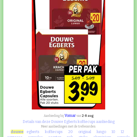
Vomar
2-8 aug
Aanbieding bij
van
Details van deze Douwe Egberts koffiecups aanbieding
Meer aanbiedingen met de trefwoorden:
douwe
egberts
koffiecups
20
original
lungo
10
12