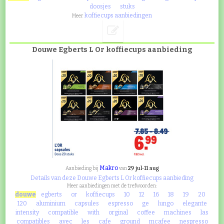
doosjes
stuks
koffiecups aanbiedingen
Meer
Douwe Egberts L Or koffiecups aanbieding
Makro
29 jul-11 aug
Aanbieding bij
van
Details van deze Douwe Egberts L Or koffiecups aanbieding
Meer aanbiedingen met de trefwoorden:
douwe
egberts
or
koffiecups
10
12
16
18
19
20
120
aluminium
capsules
espresso
ge
lungo
elegante
intensity
compatible
with
orginal
coffee
machines
las
compatibles
avec
les
cafe
ground
mcafee
nespresso