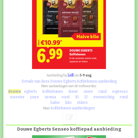
Lidl
5-9 aug
Aanbieding bij
van
Details van deze Douwe Egberts koffiebonen aanbieding
Meer aanbiedingen met de trefwoorden:
douwe
egberts
koffiebonen
douw
ouwe
rand
espresso
meester
joure
aroma
rood
10
12
evenwichtig
rond
halve
kilo
elders
koffiebonen aanbiedingen
Meer
Douwe Egberts Senseo koffiepad aanbieding