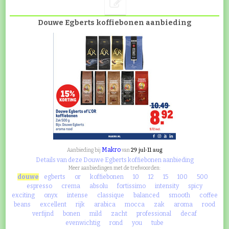
Douwe Egberts koffiebonen aanbieding
Makro
29 jul-11 aug
Aanbieding bij
van
Details van deze Douwe Egberts koffiebonen aanbieding
Meer aanbiedingen met de trefwoorden:
douwe
egberts
or
koffiebonen
10
12
15
100
500
espresso
crema
absolu
fortissimo
intensity
spicy
exciting
onyx
intense
classique
balanced
smooth
coffee
beans
excellent
rijk
arabica
mocca
zak
aroma
rood
verfijnd
bonen
mild
zacht
professional
decaf
evenwichtig
rond
you
tube