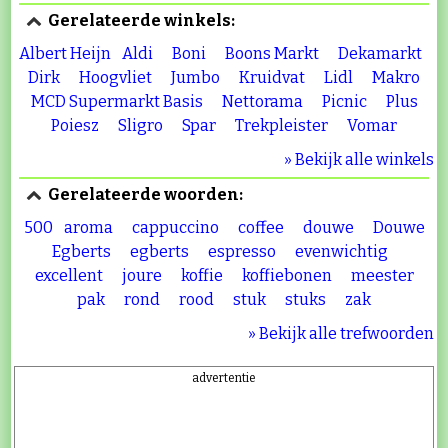
Gerelateerde winkels:
Albert Heijn
Aldi
Boni
Boons Markt
Dekamarkt
Dirk
Hoogvliet
Jumbo
Kruidvat
Lidl
Makro
MCD Supermarkt Basis
Nettorama
Picnic
Plus
Poiesz
Sligro
Spar
Trekpleister
Vomar
» Bekijk alle winkels
Gerelateerde woorden:
500
aroma
cappuccino
coffee
douwe
Douwe
Egberts
egberts
espresso
evenwichtig
excellent
joure
koffie
koffiebonen
meester
pak
rond
rood
stuk
stuks
zak
» Bekijk alle trefwoorden
advertentie