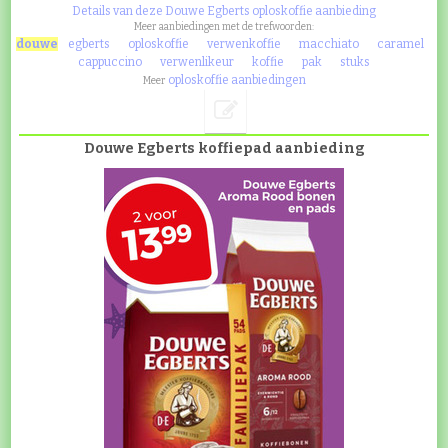
Details van deze Douwe Egberts oploskoffie aanbieding
Meer aanbiedingen met de trefwoorden:
douwe
egberts
oploskoffie
verwenkoffie
macchiato
caramel
cappuccino
verwenlikeur
koffie
pak
stuks
oploskoffie aanbiedingen
Meer
Douwe Egberts koffiepad aanbieding