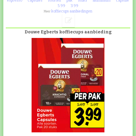
espresso
capsules
soorten
pak
stuks
aluminium
capsule
5.99
3.99
koffiecups aanbiedingen
Meer
Douwe Egberts koffiecups aanbieding