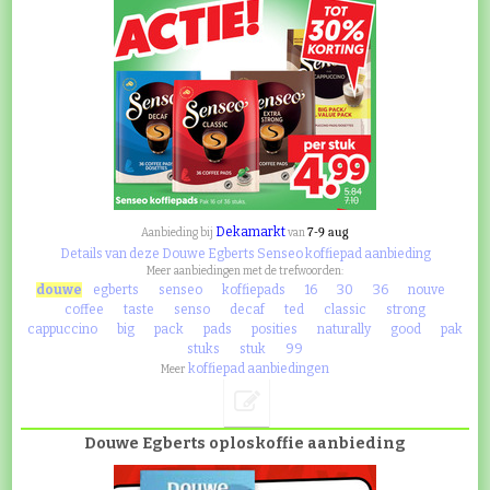
Dekamarkt
7-9 aug
Aanbieding bij
van
Details van deze Douwe Egberts Senseo koffiepad aanbieding
Meer aanbiedingen met de trefwoorden:
douwe
egberts
senseo
koffiepads
16
30
36
nouve
coffee
taste
senso
decaf
ted
classic
strong
cappuccino
big
pack
pads
posities
naturally
good
pak
stuks
stuk
99
koffiepad aanbiedingen
Meer
Douwe Egberts oploskoffie aanbieding