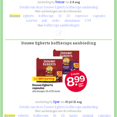
Vomar
2-8 aug
Aanbieding bij
van
Details van deze Douwe Egberts koffiecups aanbieding
Meer aanbiedingen met de trefwoorden:
douwe
egberts
koffiecups
10
20
espresso
capsules
soorten
pak
stuks
aluminium
3.99
koffiecups aanbiedingen
Meer
Douwe Egberts koffiecups aanbieding
Spar
30 jul-12 aug
Aanbieding bij
van
Details van deze Douwe Egberts koffiecups aanbieding
Meer aanbiedingen met de trefwoorden:
douwe
egberts
koffiecups
16
20
lungo
original
capsules