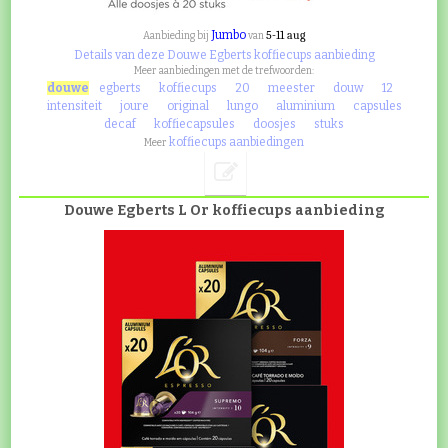
Jumbo
5-11 aug
Aanbieding bij
van
Details van deze Douwe Egberts koffiecups aanbieding
Meer aanbiedingen met de trefwoorden:
douwe
egberts
koffiecups
20
meester
douw
12
intensiteit
joure
original
lungo
aluminium
capsules
decaf
koffiecapsules
doosjes
stuks
koffiecups aanbiedingen
Meer
Douwe Egberts L Or koffiecups aanbieding