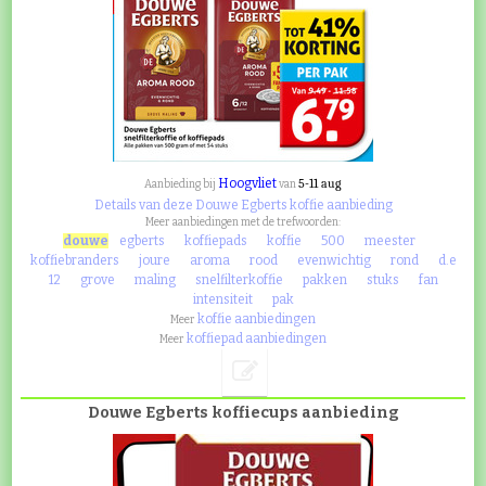
Hoogvliet
5-11 aug
Aanbieding bij
van
Details van deze Douwe Egberts koffie aanbieding
Meer aanbiedingen met de trefwoorden:
douwe
egberts
koffiepads
koffie
500
meester
koffiebranders
joure
aroma
rood
evenwichtig
rond
d.e
12
grove
maling
snelfilterkoffie
pakken
stuks
fan
intensiteit
pak
koffie aanbiedingen
Meer
koffiepad aanbiedingen
Meer
Douwe Egberts koffiecups aanbieding