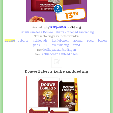
Trekpleister
3-9 aug
Aanbieding bij
van
Details van deze Douwe Egberts koffiepad aanbieding
Meer aanbiedingen met de trefwoorden:
douwe
egberts
koffiepads
koffiebonen
aroma
rood
bonen
pads
12
evenwichtig
rond
koffiepad aanbiedingen
Meer
koffiebonen aanbiedingen
Meer
Douwe Egberts koffie aanbieding