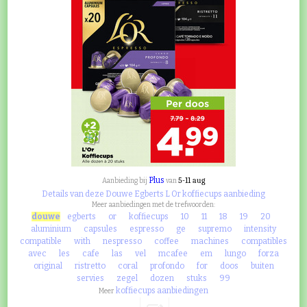
Plus
5-11 aug
Aanbieding bij
van
Details van deze Douwe Egberts L Or koffiecups aanbieding
Meer aanbiedingen met de trefwoorden:
douwe
egberts
or
koffiecups
10
11
18
19
20
aluminium
capsules
espresso
ge
supremo
intensity
compatible
with
nespresso
coffee
machines
compatibles
avec
les
cafe
las
vel
mcafee
em
lungo
forza
original
ristretto
coral
profondo
for
doos
buiten
servies
zegel
dozen
stuks
99
koffiecups aanbiedingen
Meer