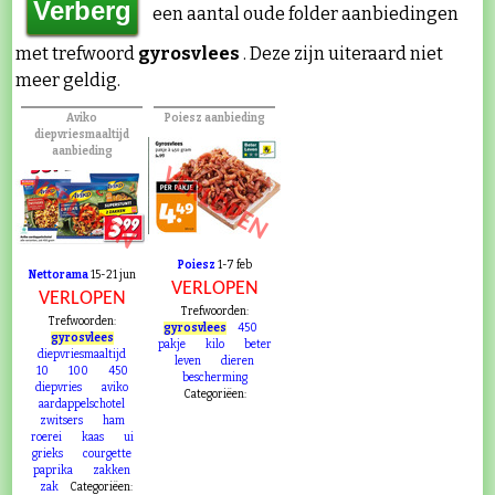
een aantal oude folder aanbiedingen
met trefwoord
gyrosvlees
. Deze zijn uiteraard niet
meer geldig.
Aviko
Poiesz aanbieding
diepvriesmaaltijd
aanbieding
VERLOPEN
VERLOPEN
Poiesz
1-7 feb
Nettorama
15-21 jun
VERLOPEN
VERLOPEN
Trefwoorden:
Trefwoorden:
gyrosvlees
450
gyrosvlees
pakje
kilo
beter
diepvriesmaaltijd
leven
dieren
10
100
450
bescherming
diepvries
aviko
Categoriëen:
aardappelschotel
zwitsers
ham
roerei
kaas
ui
grieks
courgette
paprika
zakken
zak
Categoriëen: