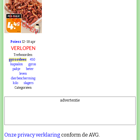
VERLOPEN
Poiesz
12-18 apr
VERLOPEN
Trefwoorden:
gyrosvlees
450
kapsalon
gyros
pakje
beter
leven
dierbescherming
kilo
slagers
Categoriëen:
advertentie
Onze privacy verklaring
conform de AVG.