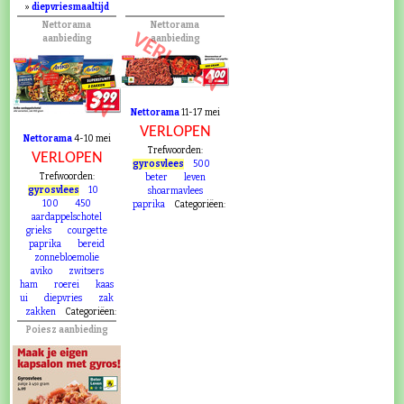
»
diepvriesmaaltijd
Nettorama
Nettorama
VERLOPEN
aanbieding
aanbieding
VERLOPEN
Nettorama
11-17 mei
VERLOPEN
Nettorama
4-10 mei
Trefwoorden:
VERLOPEN
gyrosvlees
500
Trefwoorden:
beter
leven
gyrosvlees
10
shoarmavlees
100
450
paprika
Categoriëen:
aardappelschotel
grieks
courgette
paprika
bereid
zonnebloemolie
aviko
zwitsers
ham
roerei
kaas
ui
diepvries
zak
zakken
Categoriëen:
Poiesz aanbieding