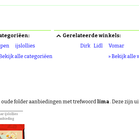
ategoriëen:
Gerelateerde winkels:
epen
ijslollies
Dirk
Lidl
Vomar
 Bekijk alle categoriëen
» Bekijk alle
 oude folder aanbiedingen met trefwoord
lima
. Deze zijn u
r ijslollies
anbieding