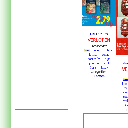
VERLOPEN
Lidl
17-21 jun
VE
VERLOPEN
Trefwoorden:
lima
bonen
alma
latina
beans
naturally
high
protein
and
Vo
fibre
black
VE
Categoriëen:
Tr
»
bonen
lim
haze
6x
die
soo
stu
Ca