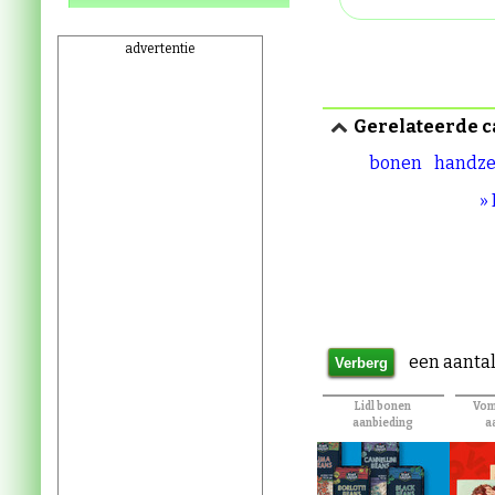
advertentie
Gerelateerde c
bonen
handz
»
een aantal
Lidl bonen
Voma
aanbieding
a