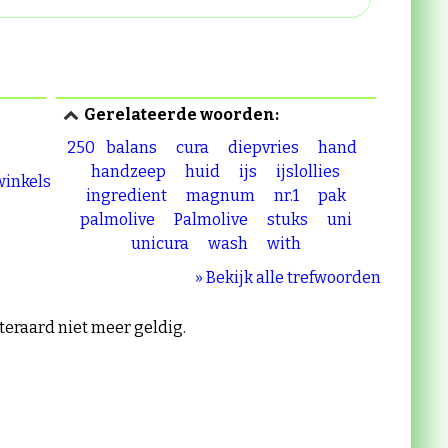
Gerelateerde woorden:
250
balans
cura
diepvries
hand
handzeep
huid
ijs
ijslollies
 winkels
ingredient
magnum
nr.1
pak
palmolive
Palmolive
stuks
uni
unicura
wash
with
» Bekijk alle trefwoorden
iteraard niet meer geldig.