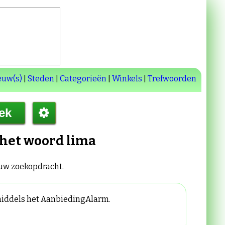
euw(s)
|
Steden
|
Categorieën
|
Winkels
|
Trefwoorden
 het woord
lima
 uw zoekopdracht.
 middels het AanbiedingAlarm.