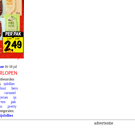
RLOPEN
mar
16-18 jul
RLOPEN
efwoorden:
a
ijslollies
lnut
hero
caramel
pvries
ijs
rten
pak
ks
pretty
tegoriëen:
»
ijslollies
advertentie