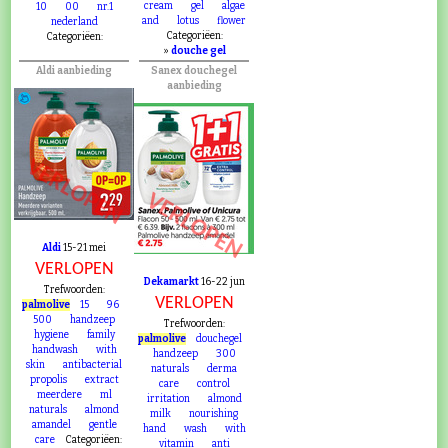
cream
gel
algae
10
00
nr.1
and
lotus
flower
nederland
Categoriëen:
Categoriëen:
»
douche gel
Aldi aanbieding
Sanex douchegel
aanbieding
VERLOPEN
VERLOPEN
Aldi
15-21 mei
VERLOPEN
Dekamarkt
16-22 jun
Trefwoorden:
VERLOPEN
palmolive
15
96
500
handzeep
Trefwoorden:
hygiene
family
palmolive
douchegel
handwash
with
handzeep
300
skin
antibacterial
naturals
derma
propolis
extract
care
control
meerdere
ml
irritation
almond
naturals
almond
milk
nourishing
amandel
gentle
hand
wash
with
care
Categoriëen:
vitamin
anti