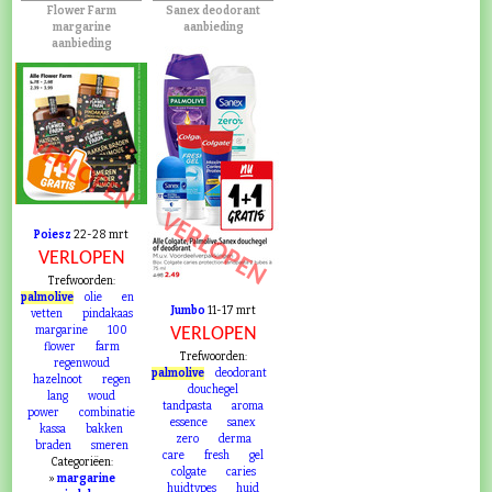
Flower Farm
Sanex deodorant
margarine
aanbieding
aanbieding
VERLOPEN
VERLOPEN
Poiesz
22-28 mrt
VERLOPEN
Trefwoorden:
palmolive
olie
en
Jumbo
11-17 mrt
vetten
pindakaas
margarine
100
VERLOPEN
flower
farm
Trefwoorden:
regenwoud
palmolive
deodorant
hazelnoot
regen
douchegel
lang
woud
tandpasta
aroma
power
combinatie
essence
sanex
kassa
bakken
zero
derma
braden
smeren
care
fresh
gel
Categoriëen:
colgate
caries
»
margarine
huidtypes
huid