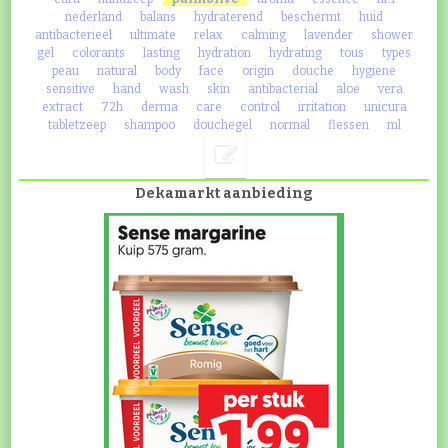
nederland
balans
hydraterend
beschermt
huid
antibacterieel
ultimate
relax
calming
lavender
shower
gel
colorants
lasting
hydration
hydrating
tous
types
peau
natural
body
face
origin
douche
hygiene
sensitive
hand
wash
skin
antibacterial
aloe
vera
extract
72h
derma
care
control
irritation
unicura
tabletzeep
shampoo
douchegel
normal
flessen
ml
Dekamarkt aanbieding