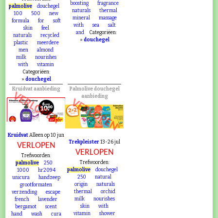
boosting
fragrance
palmolive
douchegel
naturals
thermal
100
500
new
mineral
massage
formula
for
soft
with
sea
salt
skin
feel
and
Categoriëen:
naturals
recycled
»
douchegel
plastic
meerdere
men
almond
milk
nourishes
with
vitamin
Categoriëen:
»
douchegel
Kruidvat aanbieding
Palmolive douchegel
VERLOPEN
aanbieding
VERLOPEN
Kruidvat
Alleen op 10 jun
Trekpleister
13-26 jul
VERLOPEN
VERLOPEN
Trefwoorden:
Trefwoorden:
palmolive
250
palmolive
douchegel
1000
hr2094
250
natural
unicura
handzeep
origin
naturals
grootformaten
thermal
orchid
verzending
escape
milk
nourishes
french
lavender
skin
with
bergamot
scent
vitamin
shower
hand
wash
cura