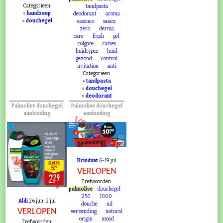
Categoriëen:
tandpasta
»
handzeep
deodorant
aroma
»
douchegel
essence
sanex
zero
derma
care
fresh
gel
colgate
caries
huidtypes
huid
gezond
control
irritation
anti
Categoriëen:
»
tandpasta
»
douchegel
»
deodorant
Palmolive douchegel
Palmolive douchegel
aanbieding
aanbieding
VERLOPEN
VERLOPEN
Kruidvat
6-19 jul
VERLOPEN
Trefwoorden:
palmolive
douchegel
250
1000
Aldi
26 jun-2 jul
douche
ml
VERLOPEN
verzending
natural
origin
mood
Trefwoorden: