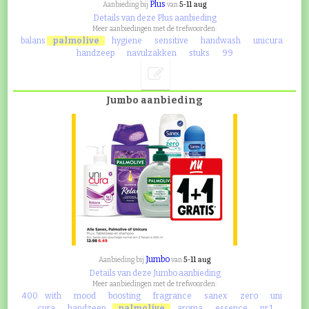
Plus
5-11 aug
Aanbieding bij
van
Details van deze Plus aanbieding
Meer aanbiedingen met de trefwoorden:
balans
palmolive
hygiene
sensitive
handwash
unicura
handzeep
navulzakken
stuks
99
Jumbo aanbieding
Jumbo
5-11 aug
Aanbieding bij
van
Details van deze Jumbo aanbieding
Meer aanbiedingen met de trefwoorden:
400
with
mood
boosting
fragrance
sanex
zero
uni
cura
handzeep
palmolive
aroma
essence
nr.1