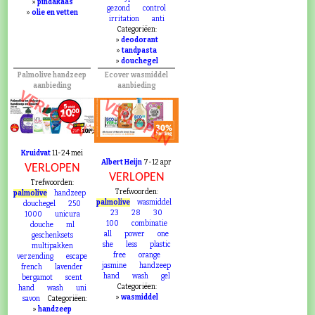
»
pindakaas
gezond
control
»
olie en vetten
irritation
anti
Categoriëen:
»
deodorant
»
tandpasta
»
douchegel
Palmolive handzeep
Ecover wasmiddel
aanbieding
aanbieding
VERLOPEN
VERLOPEN
Kruidvat
11-24 mei
Albert Heijn
7-12 apr
VERLOPEN
VERLOPEN
Trefwoorden:
Trefwoorden:
palmolive
handzeep
palmolive
wasmiddel
douchegel
250
23
28
30
1000
unicura
100
combinatie
douche
ml
all
power
one
geschenksets
she
less
plastic
multipakken
free
orange
verzending
escape
jasmine
handzeep
french
lavender
hand
wash
gel
bergamot
scent
Categoriëen:
hand
wash
uni
»
wasmiddel
savon
Categoriëen:
»
handzeep