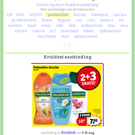
Details van deze Kruidvat aanbieding
Meer aanbiedingen met de trefwoorden:
250
1000
hr2094
palmolive
douche
handzeep
unicura
grootformaten
foams
hygiene
uni
cura
balance
ml
sensitive
hand
wash
with
skin
antibacterial
aloe
vera
extract
natural
nr.1
nederland
balans
hydraterend
beschermt
huid
antibacterieel
Kruidvat aanbieding
Kruidvat
3-16 aug
Aanbieding bij
van