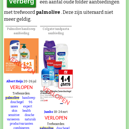
een aantal oude folder aanbiedingen
met trefwoord
palmolive
. Deze zijn uiteraard niet
meer geldig.
Palmolive handzeep
Colgate tandpasta
aanbieding
aanbieding
VERLOPEN
Albert Heijn
20-26 jul
VERLOPEN
VERLOPEN
Trefwoorden:
palmolive
handzeep
douchegel
96
sanex
expert
skin
health
Jumbo
18-24 mrt
sensitive
douche
VERLOPEN
varieeren
naturals
productvarianten
Trefwoorden:
combineren
palmolive
douchegel