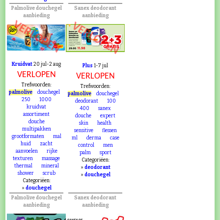
Palmolive douchegel
Sanex deodorant
aanbieding
aanbieding
VERLOPEN
VERLOPEN
Kruidvat
20 jul-2 aug
Plus
1-7 jul
VERLOPEN
VERLOPEN
Trefwoorden:
Trefwoorden:
palmolive
douchegel
palmolive
douchegel
250
1000
deodorant
100
kruidvat
400
sanex
assortiment
douche
expert
douche
skin
health
multipakken
sensitive
flessen
grootformaten
mal
ml
derma
case
huid
zacht
control
men
aanvoelen
rijke
palm
sport
texturen
massage
Categoriëen:
thermal
mineral
»
deodorant
shower
scrub
»
douchegel
Categoriëen:
»
douchegel
Palmolive douchegel
Sanex deodorant
aanbieding
aanbieding