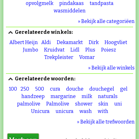
opvolgmelk
pindakaas
tandpasta
wasmiddelen
» Bekijk alle categoriëen
Gerelateerde winkels:
Albert Heijn
Aldi
Dekamarkt
Dirk
Hoogvliet
Jumbo
Kruidvat
Lidl
Plus
Poiesz
Trekpleister
Vomar
» Bekijk alle winkels
Gerelateerde woorden:
100
250
500
cura
douche
douchegel
gel
handzeep
margarine
milk
naturals
palmolive
Palmolive
shower
skin
uni
Unicura
unicura
wash
with
» Bekijk alle trefwoorden