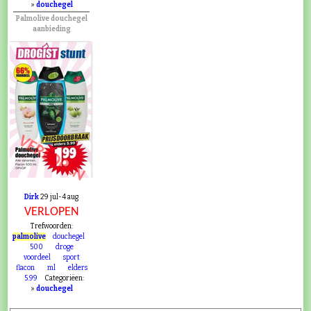
»
douchegel
Palmolive douchegel
aanbieding
VERLOPEN
Dirk
29 jul-4 aug
VERLOPEN
Trefwoorden:
palmolive
douchegel
500
droge
voordeel
sport
flacon
ml
elders
5.99
Categoriëen:
»
douchegel