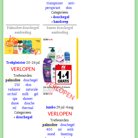
transpirant
anti-
perspirant
skin
Categoriëen:
»
douchegel
»
handzeep
Palmolive douchegel
Sanex douchegel
aanbieding
aanbieding
VERLOPEN
Trekpleister
20-26 jul
VERLOPEN
Trefwoorden:
palmolive
douchegel
VERLOPEN
250
skin
radiance
naturale
orchid
milk
gel
spa
shower
shave
douche
Jumbo
29 jul-4 aug
ml
thermal
Categoriëen:
VERLOPEN
»
douchegel
Trefwoorden:
palmolive
douchegel
400
ml
with
mood
boosting