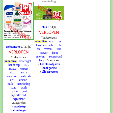
aanbieding
VERLOPEN
VERLOPEN
Plus
8-14 jul
VERLOPEN
Trefwoorden:
palmolive
margarine
hazelnootpasta
olie
Dekamarkt
21-27 jul
en
vetten
100
VERLOPEN
flower
farm
smeren
regenwoud
Trefwoorden:
lang
Categoriëen:
palmolive
douchegel
»
hazelnootpasta
handzeep
300
»
margarine
sanex
expert
»
olie en vetten
skin
health
sensitive
naturals
nr.1
almond
milk
nourishing
hand
wash
balans
mat
hydraterend
ingredient
Categoriëen:
»
handzeep
»
douchegel