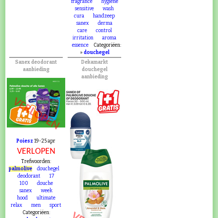
fragrance
hygiene
sensitive
wash
cura
handzeep
sanex
derma
care
control
irritation
aroma
essence
Categoriëen:
»
douchegel
Sanex deodorant
Dekamarkt
aanbieding
douchegel
aanbieding
VERLOPEN
Poiesz
19-25 apr
VERLOPEN
Trefwoorden:
palmolive
douchegel
deodorant
17
100
douche
sanex
week
hood
ultimate
relax
men
sport
Categoriëen: