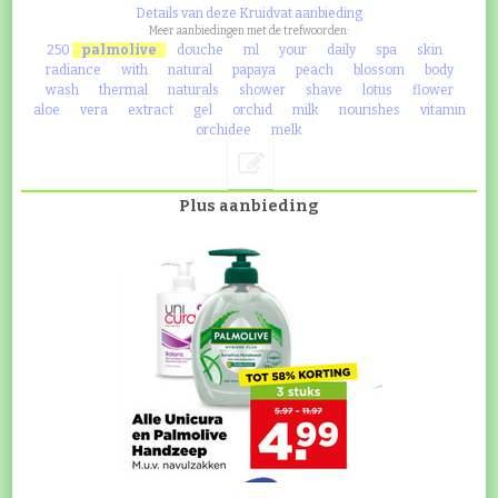
Details van deze Kruidvat aanbieding
Meer aanbiedingen met de trefwoorden:
250
palmolive
douche
ml
your
daily
spa
skin
radiance
with
natural
papaya
peach
blossom
body
wash
thermal
naturals
shower
shave
lotus
flower
aloe
vera
extract
gel
orchid
milk
nourishes
vitamin
orchidee
melk
Plus aanbieding