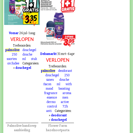
VERLOPEN
VERLOPEN
Vomar
26 jul-1 aug
VERLOPEN
Trefwoorden:
palmolive
douchegel
Dekamarkt
31 mrt-6 apr
250
douche
soorten
ml
stuk
VERLOPEN
orchidee
Categoriëen:
Trefwoorden:
»
douchegel
palmolive
deodorant
douchegel
250
sanex
douche
flacon
ml
with
mood
boosting
fragrance
aroma
essence
men
dermo
active
control
72h
anti
Categoriëen:
»
deodorant
»
douchegel
Palmolive handzeep
Flower Farm
aanbieding
hazelnootpasta