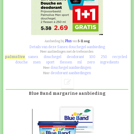
Plus
5-11 aug
Aanbieding bij
van
Details van deze Sanex douchegel aanbieding
Meer aanbiedingen met de trefwoorden:
palmolive
sanex
douchegel
deodorant
100
250
recycled
douche
men
sport
flessen
ml
zero
ingredients
douchegel aanbiedingen
Meer
deodorant aanbiedingen
Meer
Blue Band margarine aanbieding