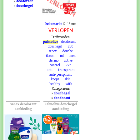
VERLOPEN
»
deodorant
»
douchegel
Dekamarkt
12-18 mei
VERLOPEN
Trefwoorden:
palmolive
deodorant
douchegel
250
sanex
douche
flacon
ml
men
dermo
active
control
72h
anti
transpirant
anti-perspirant
keeps
skin
healthy
with
Categoriëen:
»
douchegel
»
deodorant
Sanex deodorant
Palmolive douchegel
aanbieding
aanbieding
VERLOPEN