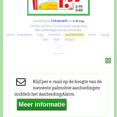
Dekamarkt
4-10 aug
Aanbieding bij
van
Details van deze Dekamarkt aanbieding
Meer aanbiedingen met de trefwoorden:
sense
margarine
kuip
voordeel
palmolive
leven
romig
hart
stuk
origina
Blijf per e-mail op de hoogte van de
nieuwste palmolive aanbiedingen
middels het AanbiedingAlarm.