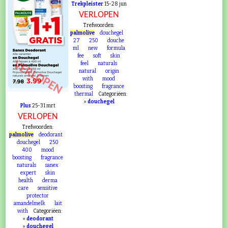
Trekpleister
15-28 jun
VERLOPEN
Trefwoorden:
palmolive
douchegel
27
250
douche
ml
new
formula
fee
soft
skin
VERLOPEN
feel
naturals
natural
origin
with
mood
boosting
fragrance
thermal
Categoriëen:
»
douchegel
Plus
25-31 mrt
VERLOPEN
Trefwoorden:
palmolive
deodorant
douchegel
250
400
mood
boosting
fragrance
naturals
sanex
expert
skin
health
derma
care
sensitive
protector
amandelmelk
lait
with
Categoriëen:
»
deodorant
»
douchegel