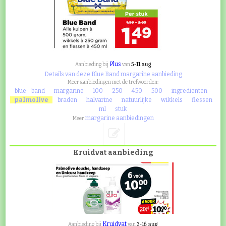
Plus
5-11 aug
Aanbieding bij
van
Details van deze Blue Band margarine aanbieding
Meer aanbiedingen met de trefwoorden:
blue
band
margarine
100
250
450
500
ingredienten
palmolive
braden
halvarine
natuurlijke
wikkels
flessen
ml
stuk
margarine aanbiedingen
Meer
Kruidvat aanbieding
Kruidvat
3-16 aug
Aanbieding bij
van