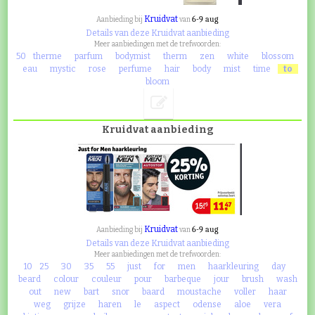
Kruidvat
6-9 aug
Aanbieding bij
van
Details van deze Kruidvat aanbieding
Meer aanbiedingen met de trefwoorden:
50
therme
parfum
bodymist
therm
zen
white
blossom
eau
mystic
rose
perfume
hair
body
mist
time
to
bloom
Kruidvat aanbieding
Kruidvat
6-9 aug
Aanbieding bij
van
Details van deze Kruidvat aanbieding
Meer aanbiedingen met de trefwoorden:
10
25
30
35
55
just
for
men
haarkleuring
day
beard
colour
couleur
pour
barbeque
jour
brush
wash
out
new
bart
snor
baard
moustache
voller
haar
weg
grijze
haren
le
aspect
odense
aloe
vera