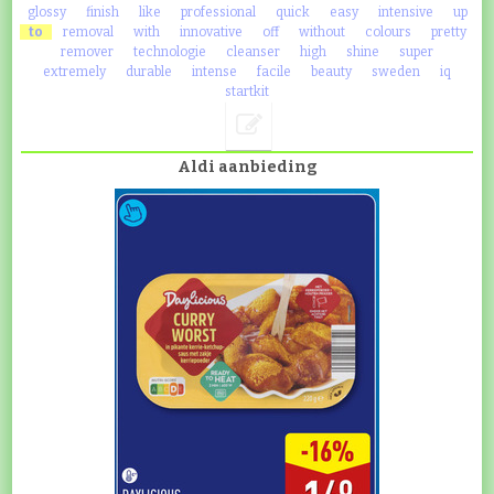
glossy
finish
like
professional
quick
easy
intensive
up
to
removal
with
innovative
off
without
colours
pretty
remover
technologie
cleanser
high
shine
super
extremely
durable
intense
facile
beauty
sweden
iq
startkit
Aldi aanbieding