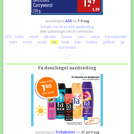
Aldi
7-9 aug
Aanbieding bij
van
Details van deze Aldi aanbieding
Meer aanbiedingen met de trefwoorden:
600
curry
worst
pikante
kerrie
saus
zakje
kerriepoeder
nutri
score
ready
to
heat
min
houten
prikker
ge
curryworst
Fa douchegel aanbieding
Trekpleister
27 jul-9 aug
Aanbieding bij
van