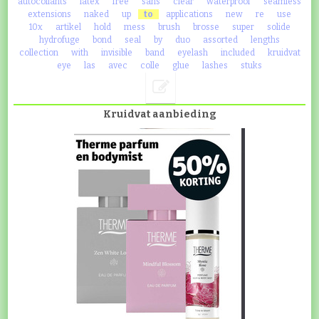
autocollants
latex
free
sans
clear
waterproof
seamless
extensions
naked
up
to
applications
new
re
use
10x
artikel
hold
mess
brush
brosse
super
solide
hydrofuge
bond
seal
by
duo
assorted
lengths
collection
with
invisible
band
eyelash
included
kruidvat
eye
las
avec
colle
glue
lashes
stuks
Kruidvat aanbieding