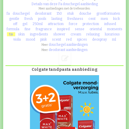
Details van deze Fa douchegel aanbieding
Meer aanbiedingen met de trefwoorden:
fa
douchegel
deodorant
150
stuk
douche
grootformaten
gentle
fresh
pools
lasting
freshness
cent
men
kick
off
gel
250ml
attraction
force
protection
infused
formula
fine
fragrance
inspired
sense
oriental
moments
to
skin
ingredients
shower
cream
relaxing
luxurious
viola
mood
pink
scent
red
spices
deospray
ml
douchegel aanbiedingen
Meer
deodorant aanbiedingen
Meer
Colgate tandpasta aanbieding