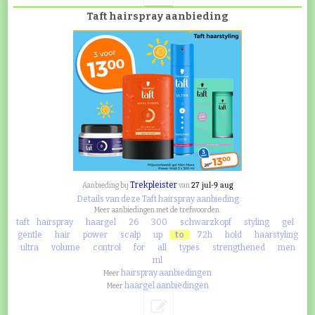
Taft hairspray aanbieding
Trekpleister
27 jul-9 aug
Aanbieding bij
van
Details van deze Taft hairspray aanbieding
Meer aanbiedingen met de trefwoorden:
taft
hairspray
haargel
26
300
schwarzkopf
styling
gel
gentle
hair
power
scalp
up
to
72h
hold
haarstyling
ultra
volume
control
for
all
types
strengthened
men
ml
hairspray aanbiedingen
Meer
haargel aanbiedingen
Meer