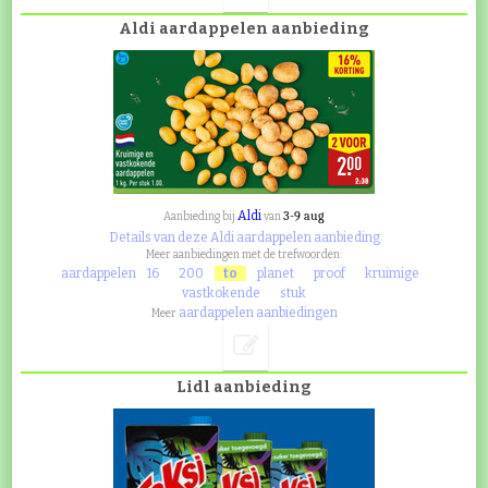
Aldi aardappelen aanbieding
Aldi
3-9 aug
Aanbieding bij
van
Details van deze Aldi aardappelen aanbieding
Meer aanbiedingen met de trefwoorden:
aardappelen
16
200
to
planet
proof
kruimige
vastkokende
stuk
aardappelen aanbiedingen
Meer
Lidl aanbieding