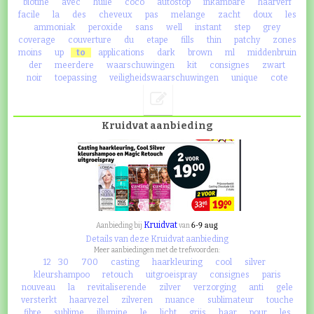
biotine
avec
huile
coco
autostop
inkambare
haarverf
facile
la
des
cheveux
pas
melange
zacht
doux
les
ammoniak
peroxide
sans
well
instant
step
grey
coverage
couverture
du
etape
fills
thin
patchy
zones
moins
up
to
applications
dark
brown
ml
middenbruin
der
meerdere
waarschuwingen
kit
consignes
zwart
noir
toepassing
veiligheidswaarschuwingen
unique
cote
Kruidvat aanbieding
Kruidvat
6-9 aug
Aanbieding bij
van
Details van deze Kruidvat aanbieding
Meer aanbiedingen met de trefwoorden:
12
30
700
casting
haarkleuring
cool
silver
kleurshampoo
retouch
uitgroeispray
consignes
paris
nouveau
la
revitaliserende
zilver
verzorging
anti
gele
versterkt
haarvezel
zilveren
nuance
sublimateur
touche
fibre
sublime
illumine
le
licht
grijs
haar
pour
les