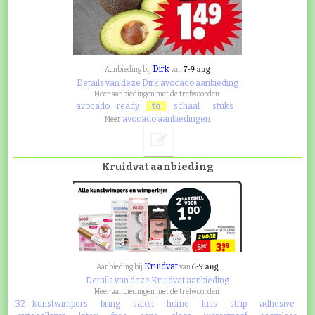
Dirk
7-9 aug
Aanbieding bij
van
Details van deze Dirk avocado aanbieding
Meer aanbiedingen met de trefwoorden:
avocado
ready
to
schaal
stuks
avocado aanbiedingen
Meer
Kruidvat aanbieding
Kruidvat
6-9 aug
Aanbieding bij
van
Details van deze Kruidvat aanbieding
Meer aanbiedingen met de trefwoorden:
32
kunstwimpers
bring
salon
home
kiss
strip
adhesive