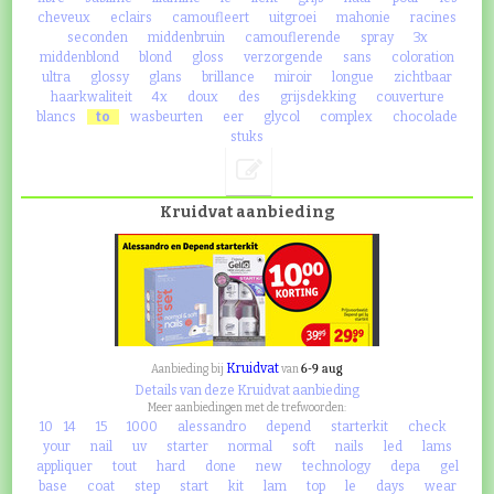
cheveux
eclairs
camoufleert
uitgroei
mahonie
racines
seconden
middenbruin
camouflerende
spray
3x
middenblond
blond
gloss
verzorgende
sans
coloration
ultra
glossy
glans
brillance
miroir
longue
zichtbaar
haarkwaliteit
4x
doux
des
grijsdekking
couverture
blancs
to
wasbeurten
eer
glycol
complex
chocolade
stuks
Kruidvat aanbieding
Kruidvat
6-9 aug
Aanbieding bij
van
Details van deze Kruidvat aanbieding
Meer aanbiedingen met de trefwoorden:
10
14
15
1000
alessandro
depend
starterkit
check
your
nail
uv
starter
normal
soft
nails
led
lams
appliquer
tout
hard
done
new
technology
depa
gel
base
coat
step
start
kit
lam
top
le
days
wear