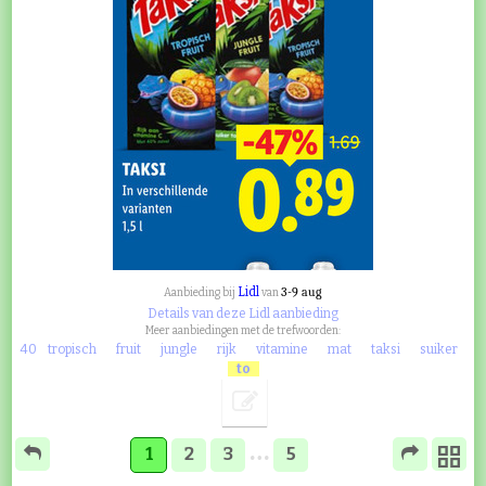
Lidl
3-9 aug
Aanbieding bij
van
Details van deze Lidl aanbieding
Meer aanbiedingen met de trefwoorden:
40
tropisch
fruit
jungle
rijk
vitamine
mat
taksi
suiker
to
…
1
2
3
5