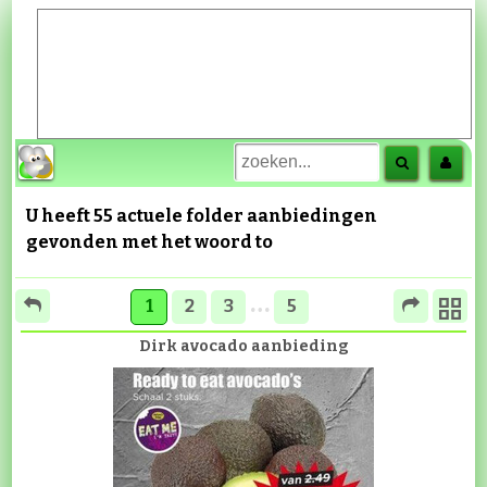
U heeft 55 actuele folder aanbiedingen
gevonden met het woord
to
…
1
2
3
5
Dirk avocado aanbieding