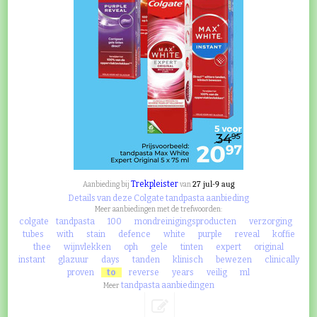
Trekpleister
27 jul-9 aug
Aanbieding bij
van
Details van deze Colgate tandpasta aanbieding
Meer aanbiedingen met de trefwoorden:
colgate
tandpasta
100
mondreinigingsproducten
verzorging
tubes
with
stain
defence
white
purple
reveal
koffie
thee
wijnvlekken
oph
gele
tinten
expert
original
instant
glazuur
days
tanden
klinisch
bewezen
clinically
proven
to
reverse
years
veilig
ml
tandpasta aanbiedingen
Meer