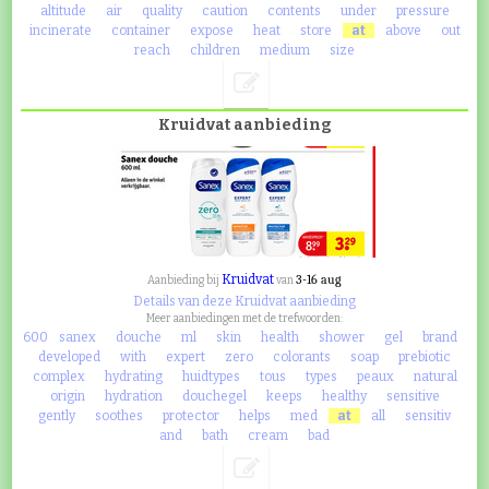
altitude
air
quality
caution
contents
under
pressure
incinerate
container
expose
heat
store
at
above
out
reach
children
medium
size
Kruidvat aanbieding
Kruidvat
3-16 aug
Aanbieding bij
van
Details van deze Kruidvat aanbieding
Meer aanbiedingen met de trefwoorden:
600
sanex
douche
ml
skin
health
shower
gel
brand
developed
with
expert
zero
colorants
soap
prebiotic
complex
hydrating
huidtypes
tous
types
peaux
natural
origin
hydration
douchegel
keeps
healthy
sensitive
gently
soothes
protector
helps
med
at
all
sensitiv
and
bath
cream
bad