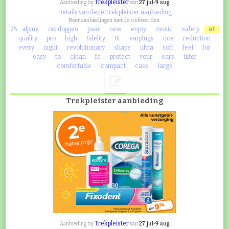
Trekpleister
27 jul-9 aug
Aanbieding bij
van
Details van deze Trekpleister aanbieding
Meer aanbiedingen met de trefwoorden:
25
alpine
oordoppen
paar
new
enjoy
music
safety
at
quality
pro
high
fidelity
fit
earplugs
noe
reduction
every
night
revolutionary
shape
ultra
soft
feel
for
easy
to
clean
fe
protect
your
ears
filter
comfortable
compact
case
large
Trekpleister aanbieding
Trekpleister
27 jul-9 aug
Aanbieding bij
van