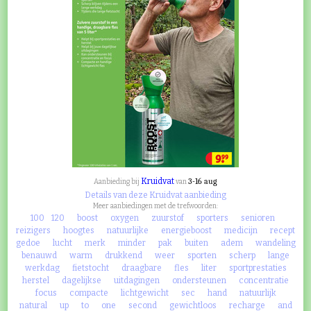
Kruidvat
3-16 aug
Aanbieding bij
van
Details van deze Kruidvat aanbieding
Meer aanbiedingen met de trefwoorden:
100
120
boost
oxygen
zuurstof
sporters
senioren
reizigers
hoogtes
natuurlijke
energieboost
medicijn
recept
gedoe
lucht
merk
minder
pak
buiten
adem
wandeling
benauwd
warm
drukkend
weer
sporten
scherp
lange
werkdag
fietstocht
draagbare
fles
liter
sportprestaties
herstel
dagelijkse
uitdagingen
ondersteunen
concentratie
focus
compacte
lichtgewicht
sec
hand
natuurlijk
natural
up
to
one
second
gewichtloos
recharge
and