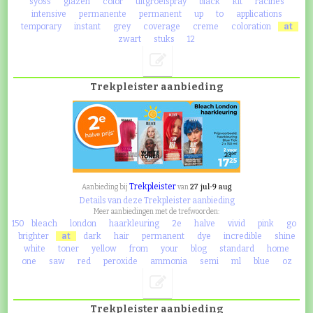
syoss
glazen
color
uitgroeispray
black
kit
racines
intensive
permanente
permanent
up
to
applications
temporary
instant
grey
coverage
creme
coloration
at
zwart
stuks
12
Trekpleister aanbieding
Trekpleister
27 jul-9 aug
Aanbieding bij
van
Details van deze Trekpleister aanbieding
Meer aanbiedingen met de trefwoorden:
150
bleach
london
haarkleuring
2e
halve
vivid
pink
go
brighter
at
dark
hair
permanent
dye
incredible
shine
white
toner
yellow
from
your
blog
standard
home
one
saw
red
peroxide
ammonia
semi
ml
blue
oz
Trekpleister aanbieding