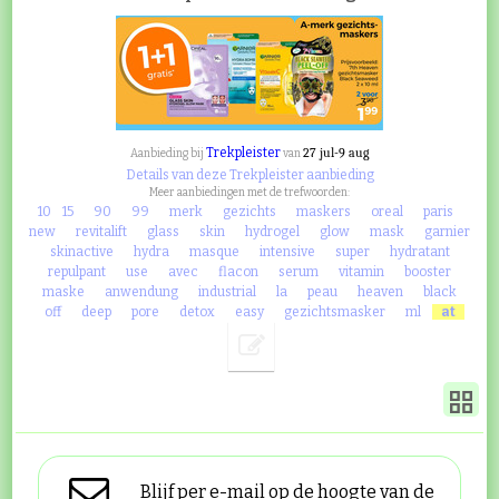
Trekpleister
27 jul-9 aug
Aanbieding bij
van
Details van deze Trekpleister aanbieding
Meer aanbiedingen met de trefwoorden:
10
15
90
99
merk
gezichts
maskers
oreal
paris
new
revitalift
glass
skin
hydrogel
glow
mask
garnier
skinactive
hydra
masque
intensive
super
hydratant
repulpant
use
avec
flacon
serum
vitamin
booster
maske
anwendung
industrial
la
peau
heaven
black
off
deep
pore
detox
easy
gezichtsmasker
ml
at
Blijf per e-mail op de hoogte van de