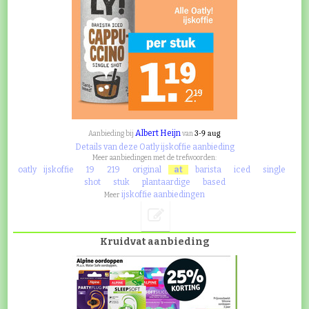
Albert Heijn
3-9 aug
Aanbieding bij
van
Details van deze Oatly ijskoffie aanbieding
Meer aanbiedingen met de trefwoorden:
oatly
ijskoffie
19
219
original
at
barista
iced
single
shot
stuk
plantaardige
based
ijskoffie aanbiedingen
Meer
Kruidvat aanbieding