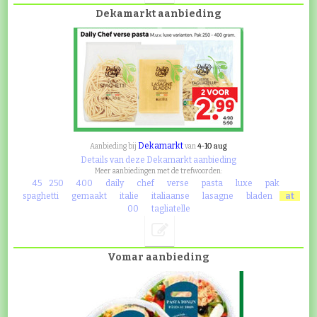
Dekamarkt aanbieding
Dekamarkt
4-10 aug
Aanbieding bij
van
Details van deze Dekamarkt aanbieding
Meer aanbiedingen met de trefwoorden:
45
250
400
daily
chef
verse
pasta
luxe
pak
spaghetti
gemaakt
italie
italiaanse
lasagne
bladen
at
00
tagliatelle
Vomar aanbieding