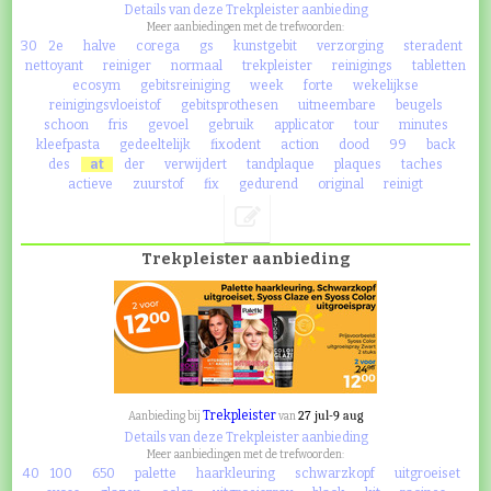
Details van deze Trekpleister aanbieding
Meer aanbiedingen met de trefwoorden:
30
2e
halve
corega
gs
kunstgebit
verzorging
steradent
nettoyant
reiniger
normaal
trekpleister
reinigings
tabletten
ecosym
gebitsreiniging
week
forte
wekelijkse
reinigingsvloeistof
gebitsprothesen
uitneembare
beugels
schoon
fris
gevoel
gebruik
applicator
tour
minutes
kleefpasta
gedeeltelijk
fixodent
action
dood
99
back
des
at
der
verwijdert
tandplaque
plaques
taches
actieve
zuurstof
fix
gedurend
original
reinigt
Trekpleister aanbieding
Trekpleister
27 jul-9 aug
Aanbieding bij
van
Details van deze Trekpleister aanbieding
Meer aanbiedingen met de trefwoorden:
40
100
650
palette
haarkleuring
schwarzkopf
uitgroeiset