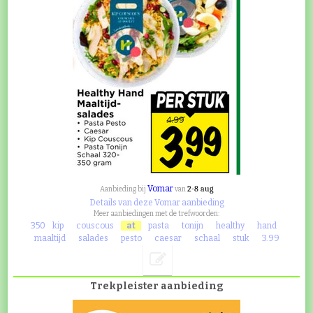
Vomar
2-8 aug
Aanbieding bij
van
Details van deze Vomar aanbieding
Meer aanbiedingen met de trefwoorden:
350
kip
couscous
at
pasta
tonijn
healthy
hand
maaltijd
salades
pesto
caesar
schaal
stuk
3.99
Trekpleister aanbieding