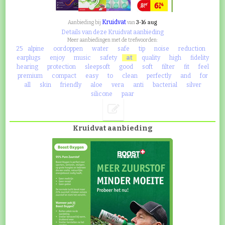
Kruidvat
3-16 aug
Aanbieding bij
van
Details van deze Kruidvat aanbieding
Meer aanbiedingen met de trefwoorden:
25
alpine
oordoppen
water
safe
tip
noise
reduction
earplugs
enjoy
music
safety
at
quality
high
fidelity
hearing
protection
sleepsoft
good
soft
filter
fit
feel
premium
compact
easy
to
clean
perfectly
and
for
all
skin
friendly
aloe
vera
anti
bacterial
silver
silicone
paar
Kruidvat aanbieding