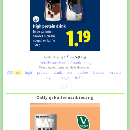
Lidl
5-9 aug
Aanbieding bij
van
Details van deze Lidl aanbieding
Meer aanbiedingen met de trefwoorden:
350
at
high
protein
drink
ice
coffee
flavour
cream
style
nougat
koffie
Oatly ijskoffie aanbieding