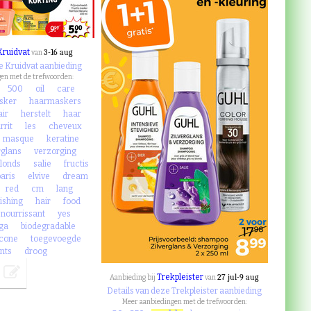
Kruidvat
3-16 aug
van
e Kruidvat aanbieding
en met de trefwoorden:
500
oil
care
sker
haarmaskers
air
herstelt
haar
rrit
les
cheveux
masque
keratine
rglans
verzorging
blonds
salie
fructis
paris
elvive
dream
red
cm
lang
ishing
hair
food
nourrissant
yes
ga
biodegradable
icone
toegevoegde
nts
droog
Trekpleister
27 jul-9 aug
Aanbieding bij
van
Details van deze Trekpleister aanbieding
Meer aanbiedingen met de trefwoorden: