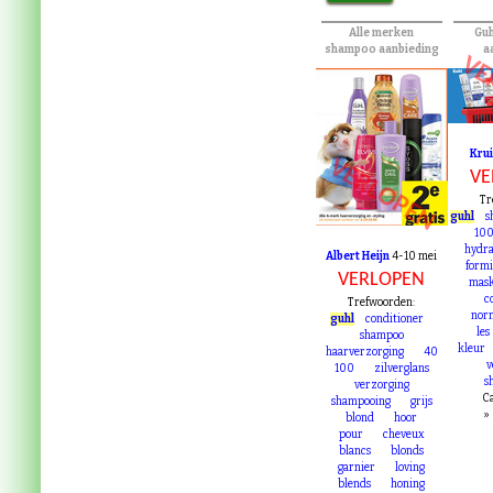
Alle merken
Gu
shampoo aanbieding
a
VE
Kru
VERLOPEN
VE
Tr
guhl
s
10
hydra
Albert Heijn
4-10 mei
form
VERLOPEN
mas
c
Trefwoorden:
nor
guhl
conditioner
les
shampoo
kleur
haarverzorging
40
v
100
zilverglans
s
verzorging
Ca
shampooing
grijs
»
blond
hoor
pour
cheveux
blancs
blonds
garnier
loving
blends
honing