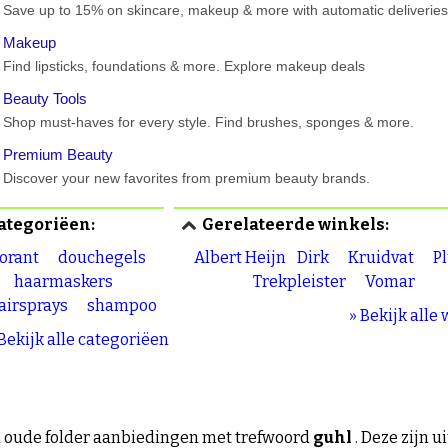
ategoriëen:
Gerelateerde winkels:
orant
douchegels
Albert Heijn
Dirk
Kruidvat
P
haarmaskers
Trekpleister
Vomar
airsprays
shampoo
» Bekijk alle
 Bekijk alle categoriëen
 oude folder aanbiedingen met trefwoord
guhl
. Deze zijn u