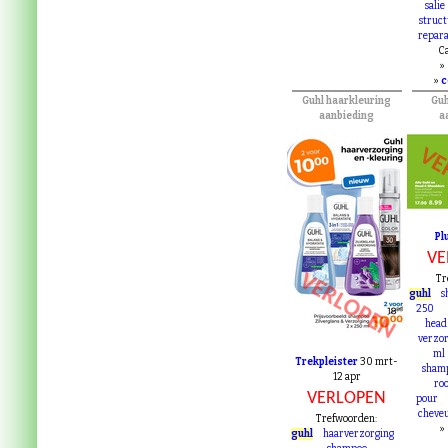
salie
struc
repar
Ca
»
»
c
Guhl haarkleuring
Gu
aanbieding
a
VE
Pl
VE
VERLOPEN
Tr
guhl
s
250
head
verzor
ml
Trekpleister
30 mrt-
sham
12 apr
ro
VERLOPEN
pour
cheve
Trefwoorden:
»
guhl
haarverzorging