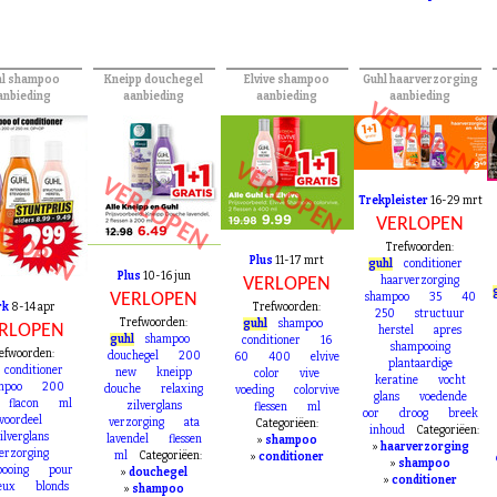
hl shampoo
Kneipp douchegel
Elvive shampoo
Guhl haarverzorging
anbieding
aanbieding
aanbieding
aanbieding
VERLOPEN
VERLOPEN
VERLOPEN
Trekpleister
16-29 mrt
RLOPEN
VERLOPEN
Trefwoorden:
Plus
11-17 mrt
guhl
conditioner
Plus
10-16 jun
VERLOPEN
haarverzorging
VERLOPEN
shampoo
35
40
rk
8-14 apr
Trefwoorden:
250
structuur
Trefwoorden:
guhl
shampoo
RLOPEN
herstel
apres
guhl
shampoo
conditioner
16
shampooing
efwoorden:
douchegel
200
60
400
elvive
plantaardige
conditioner
new
kneipp
color
vive
keratine
vocht
mpoo
200
douche
relaxing
voeding
colorvive
glans
voedende
flacon
ml
zilverglans
flessen
ml
oor
droog
breek
voordeel
verzorging
ata
Categoriëen:
inhoud
Categoriëen:
ilverglans
lavendel
flessen
»
shampoo
»
haarverzorging
erzorging
ml
Categoriëen:
»
conditioner
»
shampoo
ooing
pour
»
douchegel
»
conditioner
eux
blonds
»
shampoo