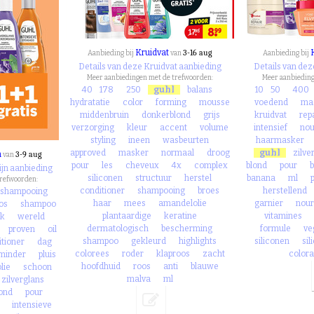
Kruidvat
3-16 aug
Aanbieding bij
van
Aanbieding bij
Details van deze Kruidvat aanbieding
Details van dez
Meer aanbiedingen met de trefwoorden:
Meer aanbieding
40
178
250
guhl
balans
10
50
400
hydratatie
color
forming
mousse
voedend
ma
middenbruin
donkerblond
grijs
kruidvat
rep
verzorging
kleur
accent
volume
intensief
nou
styling
ineen
wasbeurten
haarmasker
approved
masker
normaal
droog
guhl
zilve
n
3-9 aug
van
pour
les
cheveux
4x
complex
blond
pour
ijn aanbieding
siliconen
structuur
herstel
banana
ml
trefwoorden:
conditioner
shampooing
broes
herstellend
shampooing
haar
mees
amandelolie
garnier
nour
os
shampoo
plantaardige
keratine
vitamines
k
wereld
dermatologisch
bescherming
formule
ve
proven
oil
shampoo
gekleurd
highlights
siliconen
sil
itioner
dag
colorees
roder
klaproos
zacht
colora
minder
pluis
hoofdhuid
roos
anti
blauwe
lie
schoon
malva
ml
zilverglans
ond
pour
intensieve