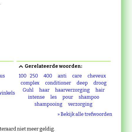
Gerelateerde woorden:
lus
100
250
400
anti
care
cheveux
complex
conditioner
deep
droog
Guhl
haar
haarverzorging
hair
 winkels
intense
les
pour
shampoo
shampooing
verzorging
» Bekijk alle trefwoorden
iteraard niet meer geldig.