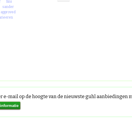
r
fins
sander
approved
arieeren
per e-mail op de hoogte van de nieuwste guhl aanbiedingen