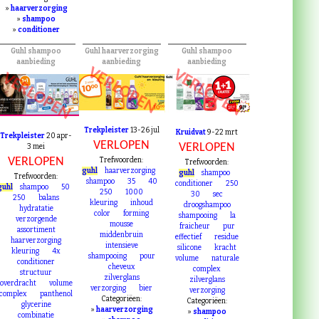
»
haarverzorging
»
shampoo
»
conditioner
Guhl shampoo
Guhl haarverzorging
Guhl shampoo
aanbieding
aanbieding
aanbieding
VERLOPEN
VERLOPEN
VERLOPEN
Trekpleister
13-26 jul
Kruidvat
9-22 mrt
Trekpleister
20 apr-
VERLOPEN
VERLOPEN
3 mei
VERLOPEN
Trefwoorden:
Trefwoorden:
guhl
haarverzorging
guhl
shampoo
Trefwoorden:
shampoo
35
40
conditioner
250
guhl
shampoo
50
250
1000
30
sec
250
balans
kleuring
inhoud
droogshampoo
hydratatie
color
forming
shampooing
la
verzorgende
mousse
fraicheur
pur
assortiment
middenbruin
effectief
residue
haarverzorging
intensieve
silicone
kracht
kleuring
4x
shampooing
pour
volume
naturale
conditioner
cheveux
complex
structuur
zilverglans
zilverglans
overdracht
volume
verzorging
bier
verzorging
complex
panthenol
Categoriëen:
Categoriëen:
glycerine
»
haarverzorging
»
shampoo
combinatie