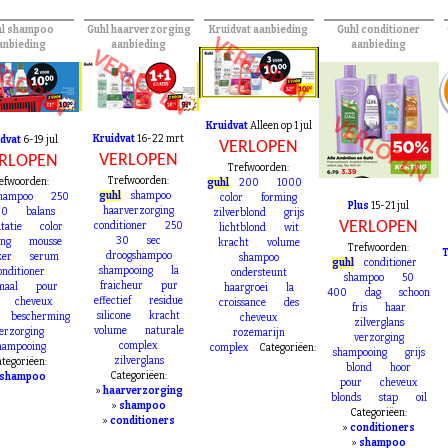
hl shampoo
Guhl haarverzorging
Kruidvat aanbieding
Guhl conditioner
VERLOPEN
anbieding
aanbieding
aanbieding
VERLOPEN
RLOPEN
VERLOPEN
Kruidvat
Alleen op 1 jul
Kruidvat
16-22 mrt
idvat
6-19 jul
VERLOPEN
VERLOPEN
RLOPEN
Trefwoorden:
Trefwoorden:
efwoorden:
guhl
200
1000
guhl
shampoo
hampoo
250
color
forming
Plus
15-21 jul
haarverzorging
00
balans
zilverblond
grijs
VERLOPEN
conditioner
250
tatie
color
lichtblond
wit
30
sec
ing
mousse
kracht
volume
Trefwoorden:
T
droogshampoo
ker
serum
shampoo
guhl
conditioner
shampooing
la
onditioner
ondersteunt
shampoo
50
fraicheur
pur
maal
pour
haargroei
la
400
dag
schoon
effectief
residue
cheveux
croissance
des
fris
haar
silicone
kracht
bescherming
cheveux
zilverglans
volume
naturale
erzorging
rozemarijn
verzorging
complex
hampooing
complex
Categoriëen:
shampooing
grijs
zilverglans
tegoriëen:
blond
hoor
Categoriëen:
shampoo
pour
cheveux
»
haarverzorging
blonds
stap
oil
»
shampoo
Categoriëen:
»
conditioners
»
conditioners
»
shampoo