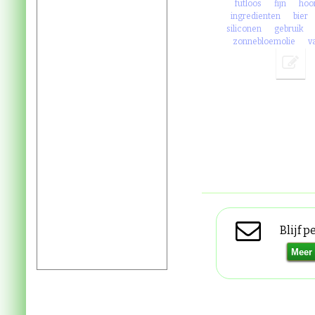
futloos
fijn
hoo
ingredienten
bier
siliconen
gebruik
zonnebloemolie
v
Blijf 