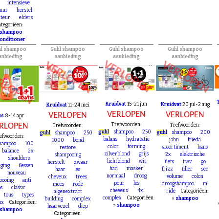
intensieve
tuur
herstel
ateur
elders
tegoriëen:
shampoo
onditioner
hl shampoo
Guhl shampoo
Guhl shampoo
Guhl shampoo
anbieding
aanbieding
aanbieding
aanbieding
VERLOPEN
VERLOPEN
VERLOPEN
RLOPEN
Kruidvat
15-21 jun
Kruidvat
20 jul-2 aug
Kruidvat
11-24 mei
VERLOPEN
VERLOPEN
VERLOPEN
us
8-14 apr
RLOPEN
Trefwoorden:
Trefwoorden:
Trefwoorden:
guhl
shampoo
250
guhl
shampoo
200
guhl
shampoo
250
efwoorden:
balans
hydratatie
john
frieda
1000
bond
hampoo
100
color
forming
assortiment
kans
restore
balance
2x
zilverblond
grijs
2x
elektrische
shampooing
shoulders
lichtblond
wit
fiets
t.w.v.
go
herstelt
zwaar
ging
flessen
had
masker
frizz
filler
sec
haar
les
nouveau
normaal
droog
volume
colon
cheveux
trees
pooing
anti
pour
les
droogshampoo
ml
mees
rode
os
classic
cheveux
4x
ride
Categoriëen:
algenextract
tous
types
complex
Categoriëen:
»
shampoo
building
complex
ux
Categoriëen:
»
shampoo
haarvezel
diep
shampoo
Categoriëen: