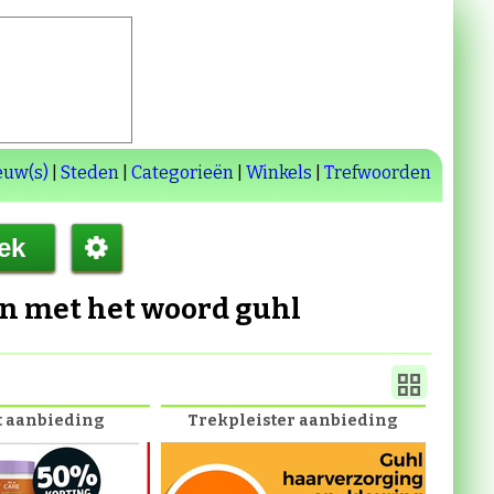
euw(s)
|
Steden
|
Categorieën
|
Winkels
|
Trefwoorden
en met het woord
guhl
t aanbieding
Trekpleister aanbieding