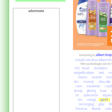
advertentie
Albert Heij
Aanbieding bij
Details van deze Albert He
Meer aanbiedingen met de 
100
head
shoulders
antipelliculaire
anti
ro
classic
monde
mer
des
roosvrij
clinically
care
voedende
cond
droog
pluizig
haar
2x
zijdezacht
argano
fris
reinigt
guhl
verzorging
grijs
bl
cheveux
blonds
salie