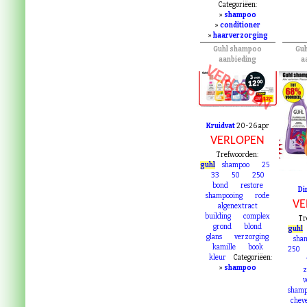
Categoriëen:
»
shampoo
»
conditioner
»
haarverzorging
Guhl shampoo
Gu
aanbieding
a
VERLOPEN
Kruidvat
20-26 apr
VE
VERLOPEN
Trefwoorden:
guhl
shampoo
25
33
50
250
bond
restore
Di
shampooing
rode
VE
algenextract
building
complex
Tr
grond
blond
guhl
glans
verzorging
sha
kamille
book
250
kleur
Categoriëen:
»
shampoo
z
v
shamp
chev