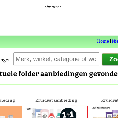
advertentie
Home
|
Ni
ingen :
ctuele folder aanbiedingen gevond
nbieding
Kruidvat aanbieding
Kruidva