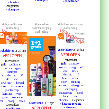
»
shampoo
»
conditioner
combinaties
Categoriëen:
»
shampoo
Guhl conditioner
Alle merken
Guhl haarverzorging
aanbieding
haarverzorging
aanbieding
VERLOPEN
VERLOPEN
aanbieding
Trekpleister
15-28 jun
Trekpleister
16-29 mrt
VERLOPEN
VERLOPEN
Trefwoorden:
Trefwoorden:
guhl
shampoo
guhl
conditioner
haarverzorging
40
haarverzorging
250
1000
shampoo
kleuring
10
haarkleuring
35
hear
inhoud
40
250
color
forming
VERLOPEN
structuur
herstel
mousse
zilverglans
apres
shampooing
verzorging
plantaardige
shampooing
blond
keratine
vocht
haar
pour
glans
voedende
cheveux
Categoriëen:
oor
droog
breek
Albert Heijn
13-19 apr
»
haarverzorging
Categoriëen:
VERLOPEN
»
shampoo
»
conditioner