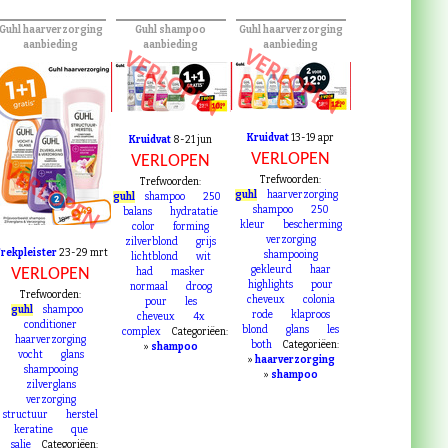
Guhl haarverzorging
Guhl shampoo
Guhl haarverzorging
aanbieding
aanbieding
aanbieding
VERLOPEN
VERLOPEN
Kruidvat
13-19 apr
Kruidvat
8-21 jun
VERLOPEN
VERLOPEN
VERLOPEN
Trefwoorden:
Trefwoorden:
guhl
haarverzorging
guhl
shampoo
250
shampoo
250
balans
hydratatie
kleur
bescherming
color
forming
verzorging
zilverblond
grijs
rekpleister
23-29 mrt
shampooing
lichtblond
wit
gekleurd
haar
VERLOPEN
had
masker
highlights
pour
normaal
droog
Trefwoorden:
cheveux
colonia
pour
les
guhl
shampoo
rode
klaproos
cheveux
4x
conditioner
blond
glans
les
complex
Categoriëen:
haarverzorging
both
Categoriëen:
»
shampoo
vocht
glans
»
haarverzorging
shampooing
»
shampoo
zilverglans
verzorging
structuur
herstel
keratine
que
salie
Categoriëen: