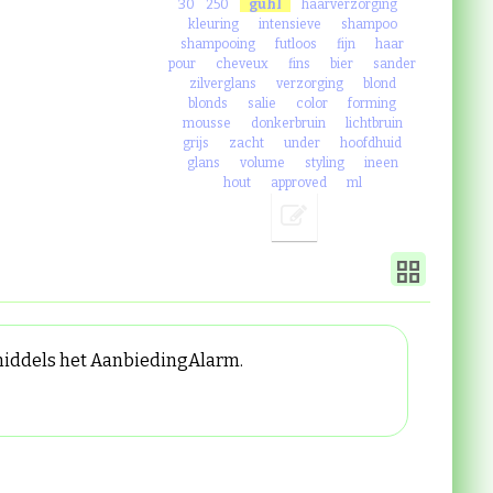
30
250
guhl
haarverzorging
kleuring
intensieve
shampoo
shampooing
futloos
fijn
haar
pour
cheveux
fins
bier
sander
zilverglans
verzorging
blond
blonds
salie
color
forming
mousse
donkerbruin
lichtbruin
grijs
zacht
under
hoofdhuid
glans
volume
styling
ineen
hout
approved
ml
 middels het AanbiedingAlarm.