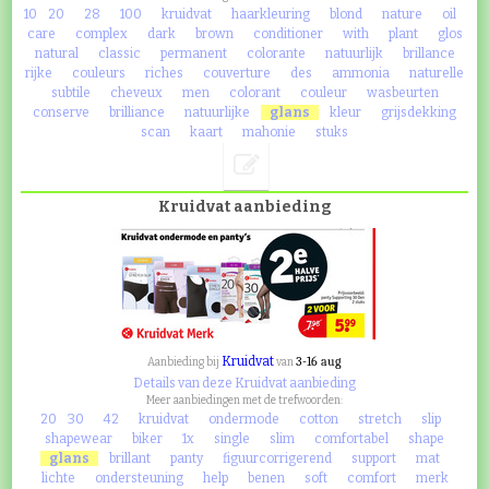
10
20
28
100
kruidvat
haarkleuring
blond
nature
oil
care
complex
dark
brown
conditioner
with
plant
glos
natural
classic
permanent
colorante
natuurlijk
brillance
rijke
couleurs
riches
couverture
des
ammonia
naturelle
subtile
cheveux
men
colorant
couleur
wasbeurten
conserve
brilliance
natuurlijke
glans
kleur
grijsdekking
scan
kaart
mahonie
stuks
Kruidvat aanbieding
Kruidvat
3-16 aug
Aanbieding bij
van
Details van deze Kruidvat aanbieding
Meer aanbiedingen met de trefwoorden:
20
30
42
kruidvat
ondermode
cotton
stretch
slip
shapewear
biker
1x
single
slim
comfortabel
shape
glans
brillant
panty
figuurcorrigerend
support
mat
lichte
ondersteuning
help
benen
soft
comfort
merk