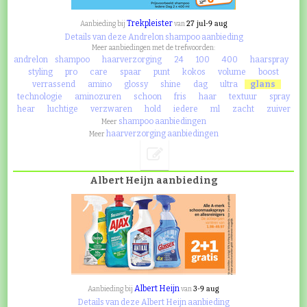
Trekpleister
27 jul-9 aug
Aanbieding bij
van
Details van deze Andrelon shampoo aanbieding
Meer aanbiedingen met de trefwoorden:
andrelon
shampoo
haarverzorging
24
100
400
haarspray
styling
pro
care
spaar
punt
kokos
volume
boost
verrassend
amino
glossy
shine
dag
ultra
glans
technologie
aminozuren
schoon
fris
haar
textuur
spray
hear
luchtige
verzwaren
hold
iedere
ml
zacht
zuiver
shampoo aanbiedingen
Meer
haarverzorging aanbiedingen
Meer
Albert Heijn aanbieding
Albert Heijn
3-9 aug
Aanbieding bij
van
Details van deze Albert Heijn aanbieding