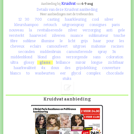
Kruidvat
6-9 aug
Aanbieding bij
van
Details van deze Kruidvat aanbieding
Meer aanbiedingen met de trefwoorden:
12
30
700
casting
haarkleuring
cool
silver
kleurshampoo
retouch
uitgroeispray
consignes
paris
nouveau
la
revitaliserende
zilver
verzorging
anti
gele
versterkt
haarvezel
zilveren
nuance
sublimateur
touche
fibre
sublime
illumine
le
licht
grijs
haar
pour
les
cheveux
eclairs
camoufleert
uitgroei
mahonie
racines
seconden
middenbruin
camouflerende
spray
3x
middenblond
blond
gloss
verzorgende
sans
coloration
ultra
glossy
glans
brillance
miroir
longue
zichtbaar
haarkwaliteit
4x
doux
des
grijsdekking
couverture
blancs
to
wasbeurten
eer
glycol
complex
chocolade
stuks
Kruidvat aanbieding