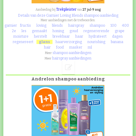
Trekpleister
27 jul-9 aug
Aanbieding bij
van
Details van deze Garnier Loving Blends shampoo aanbieding
Meer aanbiedingen met de trefwoorden:
garnier
fructis
loving
blends
hairspray
shampoo
100
400
2e
les
gemaakt
honing
goud
regenererende
grape
moisture
herstelt
breekbaar
haar
hydrateert
dagen
regenereert
glans
haarverzorging
nourishing
banana
hair
food
masker
ml
shampoo aanbiedingen
Meer
hairspray aanbiedingen
Meer
Andrelon shampoo aanbieding