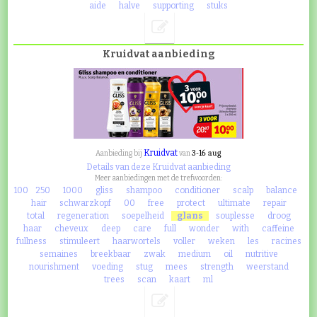
aide
halve
supporting
stuks
Kruidvat aanbieding
Kruidvat
3-16 aug
Aanbieding bij
van
Details van deze Kruidvat aanbieding
Meer aanbiedingen met de trefwoorden:
100
250
1000
gliss
shampoo
conditioner
scalp
balance
hair
schwarzkopf
00
free
protect
ultimate
repair
total
regeneration
soepelheid
glans
souplesse
droog
haar
cheveux
deep
care
full
wonder
with
caffeine
fullness
stimuleert
haarwortels
voller
weken
les
racines
semaines
breekbaar
zwak
medium
oil
nutritive
nourishment
voeding
stug
mees
strength
weerstand
trees
scan
kaart
ml