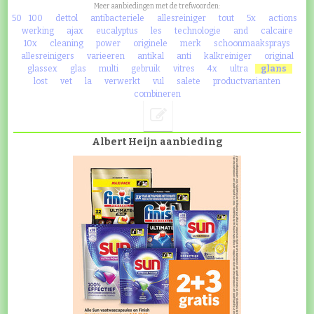
Meer aanbiedingen met de trefwoorden:
50
100
dettol
antibacteriele
allesreiniger
tout
5x
actions
werking
ajax
eucalyptus
les
technologie
and
calcaire
10x
cleaning
power
originele
merk
schoonmaaksprays
allesreinigers
varieeren
antikal
anti
kalkreiniger
original
glassex
glas
multi
gebruik
vitres
4x
ultra
glans
lost
vet
la
verwerkt
vul
salete
productvarianten
combineren
Albert Heijn aanbieding