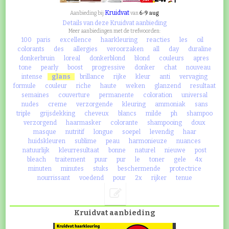
Kruidvat
6-9 aug
Aanbieding bij
van
Details van deze Kruidvat aanbieding
Meer aanbiedingen met de trefwoorden:
100
paris
excellence
haarkleuring
reacties
les
oil
colorants
des
allergies
veroorzaken
all
day
duraline
donkerbruin
loreal
donkerblond
blond
couleurs
apres
tone
pearly
boost
progressive
donker
chat
nouveau
intense
glans
brillance
rijke
kleur
anti
vervaging
formule
couleur
riche
haute
weken
glanzend
resultaat
semaines
couverture
permanente
coloration
universal
nudes
creme
verzorgende
kleuring
ammoniak
sans
triple
grijsdekking
cheveux
blancs
milde
ph
shampoo
verzorgend
haarmasker
colorante
shampooing
doux
masque
nutritif
longue
soepel
levendig
haar
huidskleuren
sublime
peau
harmonieuze
nuances
natuurlijk
kleurresultaat
bonne
naturel
nieuwe
post
bleach
traitement
puur
pur
le
toner
gele
4x
minuten
minutes
stuks
beschermende
protectrice
nourrissant
voedend
pour
2x
rijker
tenue
Kruidvat aanbieding