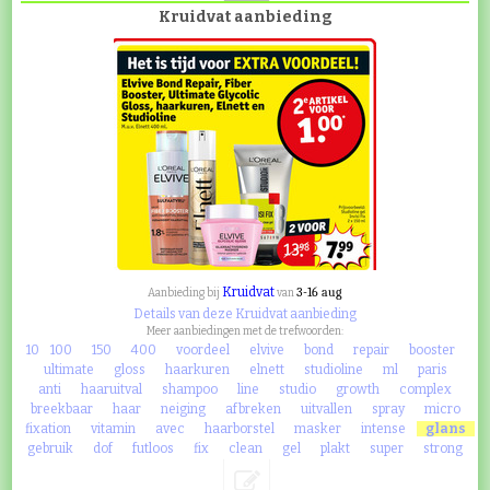
Kruidvat aanbieding
Kruidvat
3-16 aug
Aanbieding bij
van
Details van deze Kruidvat aanbieding
Meer aanbiedingen met de trefwoorden:
10
100
150
400
voordeel
elvive
bond
repair
booster
ultimate
gloss
haarkuren
elnett
studioline
ml
paris
anti
haaruitval
shampoo
line
studio
growth
complex
breekbaar
haar
neiging
afbreken
uitvallen
spray
micro
fixation
vitamin
avec
haarborstel
masker
intense
glans
gebruik
dof
futloos
fix
clean
gel
plakt
super
strong