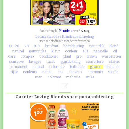
Kruidvat
6-9 aug
Aanbieding bij
van
Details van deze Kruidvat aanbieding
Meer aanbiedingen met de trefwoorden:
10
20
28
100
kruidvat
haarkleuring
natuurlijk
blond
naturel
natuurlijke
kleur
couleur
elle
naturelle
oil
care
complex
conditioner
plant
pro
brown
wasbeurten
conserve
lavages
facile
grijsdekking
couverture
classic
permanent
natural
colorante
brilliance
glans
brillance
rijke
couleurs
riches
des
cheveux
ammonia
subtile
men
colorant
mahonie
stuks
Garnier Loving Blends shampoo aanbieding