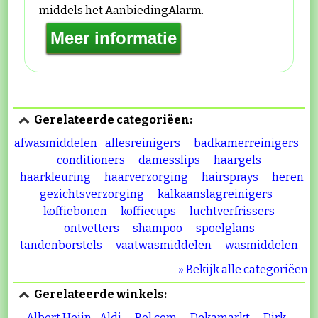
middels het AanbiedingAlarm.
Gerelateerde categoriëen:
afwasmiddelen
allesreinigers
badkamerreinigers
conditioners
damesslips
haargels
haarkleuring
haarverzorging
hairsprays
heren
gezichtsverzorging
kalkaanslagreinigers
koffiebonen
koffiecups
luchtverfrissers
ontvetters
shampoo
spoelglans
tandenborstels
vaatwasmiddelen
wasmiddelen
» Bekijk alle categoriëen
Gerelateerde winkels:
Albert Heijn
Aldi
Bol.com
Dekamarkt
Dirk