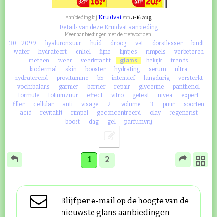
Kruidvat
3-16 aug
Aanbieding bij
van
Details van deze Kruidvat aanbieding
Meer aanbiedingen met de trefwoorden:
30
2099
hyaluronzuur
huid
droog
vet
dorstlesser
bindt
water
hydrateert
enkel
fijne
lijntjes
rimpels
verbeteren
meteen
weer
veerkracht
glans
bekijk
trends
biodermal
skin
booster
hydrating
serum
ultra
hydraterend
provitamine
b5
intensief
langdurig
versterkt
vochtbalans
garnier
barrier
repair
glycerine
panthenol
formule
foliumzuur
effect
vitro
getest
nivea
expert
filler
cellular
anti
visage
2.
volume
3.
puur
soorten
acid
revitalift
rimpel
geconcentreerd
olay
regenerist
boost
dag
gel
parfumvrij
1
2
Blijf per e-mail op de hoogte van de
nieuwste glans aanbiedingen