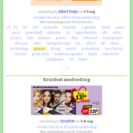
Albert Heijn
3-9 aug
Aanbieding bij
van
Details van deze Albert Heijn aanbieding
Meer aanbiedingen met de trefwoorden:
25
32
60
100
nouvelle
formule
capsules
merk
maxi
pack
powerball
ultimate
3x
ingredienten
x18
ultra
taches
sun
intense
power
4in1
effectief
voorspoelen
efficace
sans
ovengedroogd
les
effect
all
shine
technology
glans
droog
ontvet
profondeur
beschermt
servies
protection
vaatwascapsules
finish
varieeren
combinatie
2e
halve
Kruidvat aanbieding
Kruidvat
3-16 aug
Aanbieding bij
van
Details van deze Kruidvat aanbieding
Meer aanbiedingen met de trefwoorden: