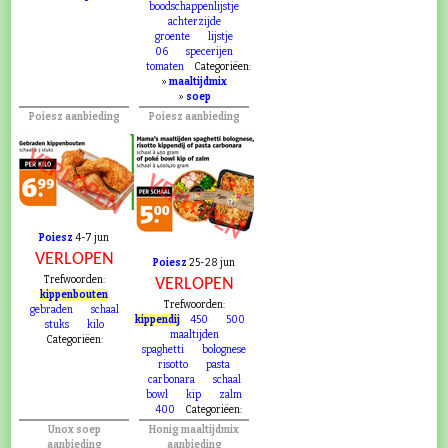
boodschappenlijstje
achterzijde
groente
lijstje
06
specerijen
tomaten
Categoriëen:
»
maaltijdmix
»
soep
Poiesz aanbieding
Poiesz aanbieding
VERLOPEN
VERLOPEN
Poiesz
4-7 jun
VERLOPEN
Poiesz
25-28 jun
Trefwoorden:
VERLOPEN
kippenbouten
Trefwoorden:
gebraden
schaal
kippendij
450
500
stuks
kilo
maaltijden
Categoriëen:
spaghetti
bolognese
risotto
pasta
carbonara
schaal
bowl
kip
zalm
400
Categoriëen:
Unox soep
Honig maaltijdmix
aanbieding
aanbieding