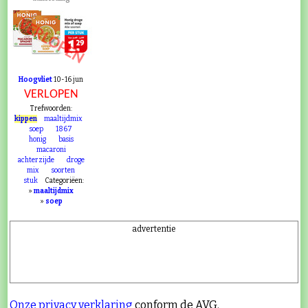
VERLOPEN
Hoogvliet
10-16 jun
VERLOPEN
Trefwoorden:
kippen
maaltijdmix
soep
1867
honig
basis
macaroni
achterzijde
droge
mix
soorten
stuk
Categoriëen:
»
maaltijdmix
»
soep
advertentie
Onze privacy verklaring
conform de AVG.