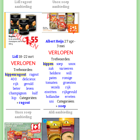
Lidl ragout
Unox soep
aanbieding
aanbieding
VERLOPEN
VERLOPEN
Albert Heijn
27 apr-
3 mei
VERLOPEN
Lidl
18-22 mrt
Trefwoorden:
VERLOPEN
kippen
soep
unox
zak
varieeren
Trefwoorden:
heldere
will
kippenragout
ragout
pates
romige
400
delicieux
tomaten
groenten
rijk
gevuld
vezels
rijk
beter
leven
eiwitten
rijkgevuld
champignon
kalf
hollandse
erwten
kip
Categoriëen:
uni
Categoriëen:
»
ragout
»
soep
Unox soep
Aldi aanbieding
aanbieding
VERLOPEN