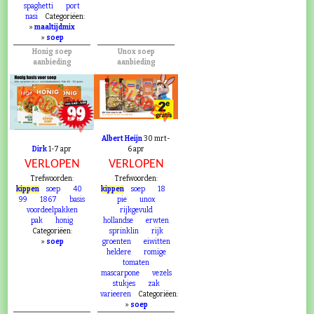
spaghetti
port
nasi
Categoriëen:
»
maaltijdmix
»
soep
Honig soep
Unox soep
aanbieding
aanbieding
VERLOPEN
VERLOPEN
Albert Heijn
30 mrt-
Dirk
1-7 apr
6 apr
VERLOPEN
VERLOPEN
Trefwoorden:
Trefwoorden:
kippen
soep
40
kippen
soep
18
99
1867
basis
pie
unox
voordeelpakken
rijkgevuld
pak
honig
hollandse
erwten
Categoriëen:
sprinklin
rijk
»
soep
groenten
eiwitten
heldere
romige
tomaten
mascarpone
vezels
stukjes
zak
varieeren
Categoriëen:
»
soep