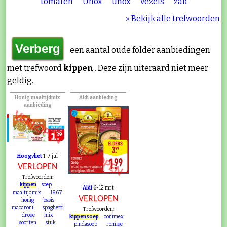
tomaten
Unox
unox
vezels
zak
» Bekijk alle trefwoorden
een aantal oude folder aanbiedingen
met trefwoord
kippen
. Deze zijn uiteraard niet meer
geldig.
Honig maaltijdmix
Aldi aanbieding
aanbieding
VERLOPEN
VERLOPEN
Hoogvliet
1-7 jul
VERLOPEN
Trefwoorden:
kippen
soep
Aldi
6-12 mrt
maaltijdmix
1867
VERLOPEN
honig
basis
macaroni
spaghetti
Trefwoorden:
droge
mix
kippensoep
conimex
soorten
stuk
pindasoep
romige