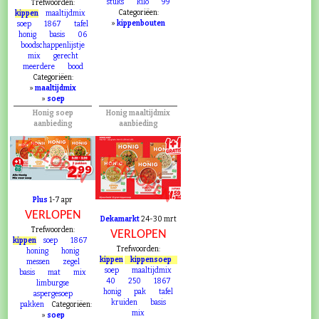
stuks
kilo
99
Trefwoorden:
Categoriëen:
kippen
maaltijdmix
»
kippenbouten
soep
1867
tafel
honig
basis
06
boodschappenlijstje
mix
gerecht
meerdere
bood
Categoriëen:
»
maaltijdmix
»
soep
Honig soep
Honig maaltijdmix
aanbieding
aanbieding
VERLOPEN
VERLOPEN
Plus
1-7 apr
VERLOPEN
Dekamarkt
24-30 mrt
Trefwoorden:
VERLOPEN
kippen
soep
1867
Trefwoorden:
honing
honig
kippen
kippensoep
messen
zegel
soep
maaltijdmix
basis
mat
mix
40
250
1867
limburgse
honig
pak
tafel
aspergesoep
kruiden
basis
pakken
Categoriëen:
mix
»
soep