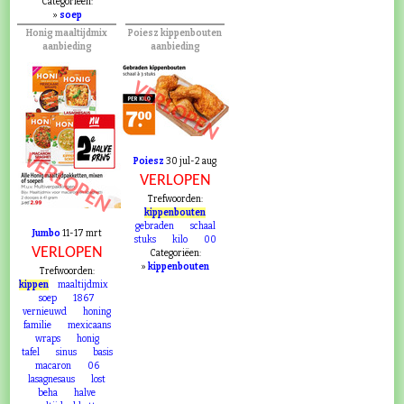
Categoriëen:
»
soep
Honig maaltijdmix
Poiesz kippenbouten
aanbieding
aanbieding
VERLOPEN
VERLOPEN
Poiesz
30 jul-2 aug
VERLOPEN
Trefwoorden:
kippenbouten
gebraden
schaal
Jumbo
11-17 mrt
stuks
kilo
00
VERLOPEN
Categoriëen:
»
kippenbouten
Trefwoorden:
kippen
maaltijdmix
soep
1867
vernieuwd
honing
familie
mexicaans
wraps
honig
tafel
sinus
basis
macaron
06
lasagnesaus
lost
beha
halve