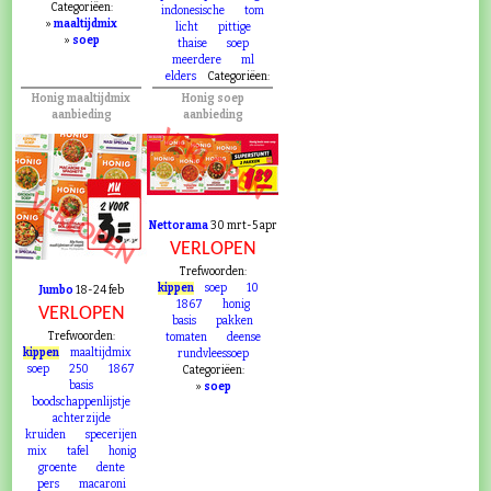
Categoriëen:
indonesische
tom
»
maaltijdmix
licht
pittige
»
soep
thaise
soep
meerdere
ml
elders
Categoriëen:
Honig maaltijdmix
Honig soep
aanbieding
aanbieding
VERLOPEN
VERLOPEN
Nettorama
30 mrt-5 apr
VERLOPEN
Trefwoorden:
kippen
soep
10
Jumbo
18-24 feb
1867
honig
VERLOPEN
basis
pakken
Trefwoorden:
tomaten
deense
kippen
maaltijdmix
rundvleessoep
soep
250
1867
Categoriëen:
basis
»
soep
boodschappenlijstje
achterzijde
kruiden
specerijen
mix
tafel
honig
groente
dente
pers
macaroni