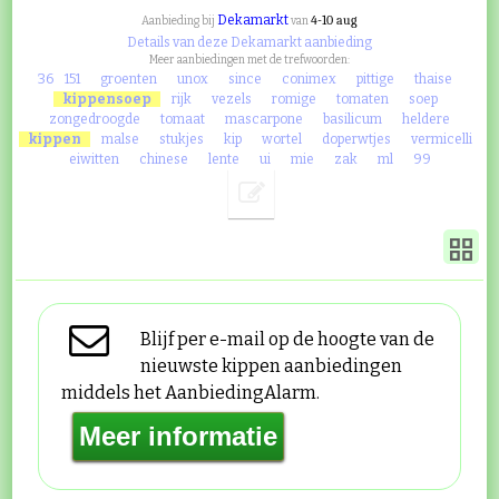
Dekamarkt
4-10 aug
Aanbieding bij
van
Details van deze Dekamarkt aanbieding
Meer aanbiedingen met de trefwoorden:
36
151
groenten
unox
since
conimex
pittige
thaise
kippensoep
rijk
vezels
romige
tomaten
soep
zongedroogde
tomaat
mascarpone
basilicum
heldere
kippen
malse
stukjes
kip
wortel
doperwtjes
vermicelli
eiwitten
chinese
lente
ui
mie
zak
ml
99
Blijf per e-mail op de hoogte van de
nieuwste kippen aanbiedingen
middels het AanbiedingAlarm.