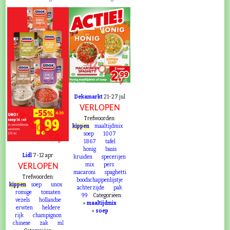
VERLOPEN
Dekamarkt
21-27 jul
VERLOPEN
VERLOPEN
Trefwoorden:
kippen
maaltijdmix
soep
1007
1867
tafel
honig
basis
Lidl
7-12 apr
kruiden
specerijen
VERLOPEN
mix
pers
macaroni
spaghetti
Trefwoorden:
boodschappenlijstje
kippen
soep
unox
achterzijde
pak
romige
tomaten
99
Categoriëen:
vezels
hollandse
»
maaltijdmix
erwten
heldere
»
soep
rijk
champignon
chinese
zak
ml