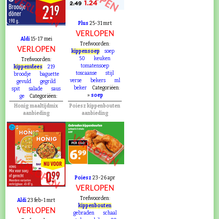
VERLOPEN
Plus
25-31 mrt
VERLOPEN
Aldi
15-17 mei
Trefwoorden:
VERLOPEN
kippensoep
soep
50
keuken
Trefwoorden:
tomatensoep
kippenvlees
219
toscaanse
stijl
broodje
baguette
verse
bekers
ml
gevuld
gegrild
beker
Categoriëen:
spit
salade
saus
»
soep
ge
Categoriëen:
Honig maaltijdmix
Poiesz kippenbouten
aanbieding
aanbieding
VERLOPEN
VERLOPEN
Poiesz
23-26 apr
VERLOPEN
Trefwoorden:
Aldi
23 feb-1 mrt
kippenbouten
VERLOPEN
gebraden
schaal