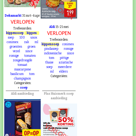
VERLOPEN
Dekamarkt
31 mrt-6 apr
VERLOPEN
Aldi
15-21 mei
Trefwoorden:
VERLOPEN
kippensoep
kippen
soep
100
unox
Trefwoorden:
conimex
zak
ml
kippensoep
conimex
groenten
groen
pindasoep
romige
vezel
since
indonesische
since
romige
tomaten
tom
pittige
zongedroogde
thaise
aziatische
tomaat
soep
meerdere
mascarpone
ml
elders
basilicum
tom
Categoriëen:
champignon
Categoriëen:
»
soep
Aldi aanbieding
Plus Huismerk soep
aanbieding
VERLOPEN