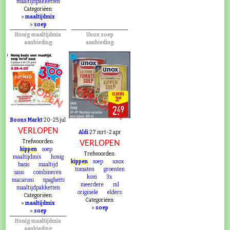
maaltijdpakketten
Categoriëen:
»
maaltijdmix
»
soep
Honig maaltijdmix
Unox soep
aanbieding
aanbieding
VERLOPEN
VERLOPEN
Boons Markt
20-25 jul
VERLOPEN
Aldi
27 mrt-2 apr
Trefwoorden:
VERLOPEN
kippen
soep
Trefwoorden:
maaltijdmix
honig
kippen
soep
unox
basis
maaltijd
tomaten
groenten
saus
combineren
kom
3x
macaroni
spaghetti
meerdere
ml
maaltijdpakketten
originele
elders
Categoriëen:
Categoriëen:
»
maaltijdmix
»
soep
»
soep
Honig maaltijdmix
aanbieding