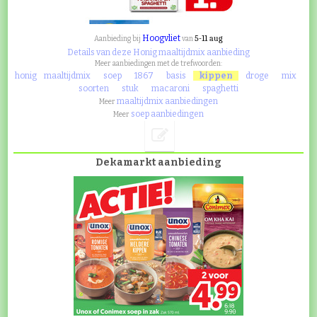
Hoogvliet
5-11 aug
Aanbieding bij
van
Details van deze Honig maaltijdmix aanbieding
Meer aanbiedingen met de trefwoorden:
honig
maaltijdmix
soep
1867
basis
kippen
droge
mix
soorten
stuk
macaroni
spaghetti
maaltijdmix aanbiedingen
Meer
soep aanbiedingen
Meer
Dekamarkt aanbieding