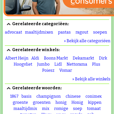
Gerelateerde categoriëen:
advocaat
maaltijdmixen
pastas
ragout
soepen
» Bekijk alle categoriëen
Gerelateerde winkels:
Albert Heijn
Aldi
Boons Markt
Dekamarkt
Dirk
Hoogvliet
Jumbo
Lidl
Nettorama
Plus
Poiesz
Vomar
» Bekijk alle winkels
Gerelateerde woorden:
1867
basis
champignon
chinese
conimex
groente
groenten
honig
Honig
kippen
maaltijdmix
mix
romige
soep
tomaat