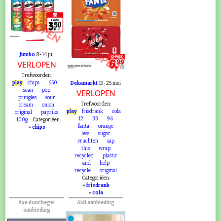
VERLOPEN
VERLOPEN
Jumbo
8-14 jul
VERLOPEN
Trefwoorden:
play
chips
650
Dekamarkt
19-25 mei
scan
pop
VERLOPEN
pringles
sour
Trefwoorden:
cream
onion
play
frisdrank
cola
original
paprika
12
33
96
100g
Categoriëen:
fanta
orange
»
chips
less
sugar
vruchten
sap
this
wrap
recycled
plastic
and
help
recycle
original
Categoriëen:
»
frisdrank
»
cola
Axe douchegel
Aldi aanbieding
aanbieding