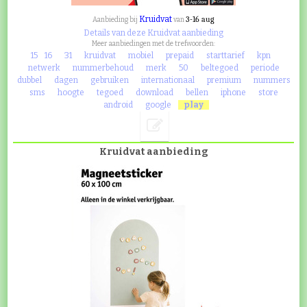
Kruidvat
3-16 aug
Aanbieding bij
van
Details van deze Kruidvat aanbieding
Meer aanbiedingen met de trefwoorden:
15
16
31
kruidvat
mobiel
prepaid
starttarief
kpn
netwerk
nummerbehoud
merk
50
beltegoed
periode
dubbel
dagen
gebruiken
internationaal
premium
nummers
sms
hoogte
tegoed
download
bellen
iphone
store
android
google
play
Kruidvat aanbieding