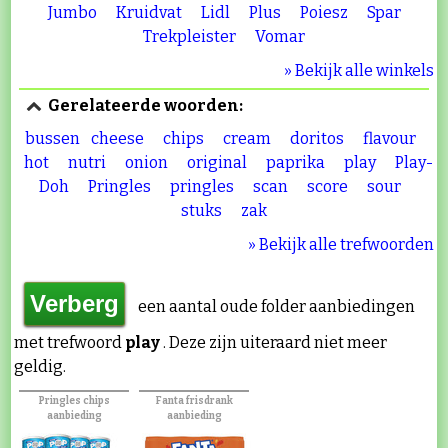
Jumbo
Kruidvat
Lidl
Plus
Poiesz
Spar
Trekpleister
Vomar
» Bekijk alle winkels
Gerelateerde woorden:
bussen
cheese
chips
cream
doritos
flavour
hot
nutri
onion
original
paprika
play
Play-
Doh
Pringles
pringles
scan
score
sour
stuks
zak
» Bekijk alle trefwoorden
een aantal oude folder aanbiedingen
met trefwoord
play
. Deze zijn uiteraard niet meer
geldig.
Pringles chips
Fanta frisdrank
aanbieding
aanbieding