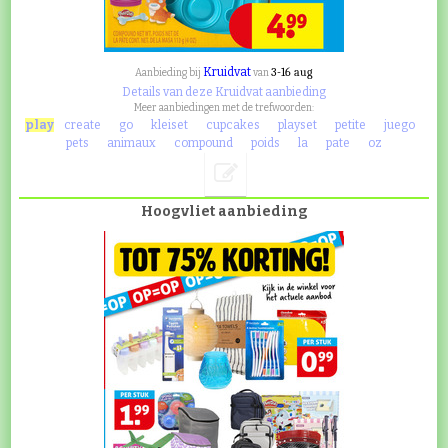
Kruidvat
3-16 aug
Aanbieding bij
van
Details van deze Kruidvat aanbieding
Meer aanbiedingen met de trefwoorden:
play
create
go
kleiset
cupcakes
playset
petite
juego
pets
animaux
compound
poids
la
pate
oz
Hoogvliet aanbieding