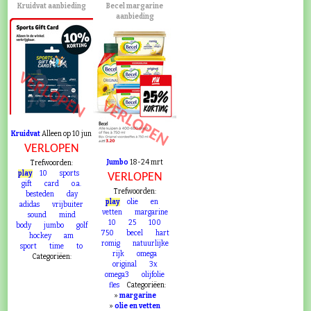
Kruidvat aanbieding
Becel margarine
aanbieding
VERLOPEN
VERLOPEN
Kruidvat
Alleen op 10 jun
VERLOPEN
Jumbo
18-24 mrt
Trefwoorden:
play
10
sports
VERLOPEN
gift
card
o.a.
Trefwoorden:
besteden
day
play
olie
en
adidas
vrijbuiter
vetten
margarine
sound
mind
10
25
100
body
jumbo
golf
750
becel
hart
hockey
am
romig
natuurlijke
sport
time
to
rijk
omega
Categoriëen:
original
3x
omega3
olijfolie
fles
Categoriëen:
»
margarine
»
olie en vetten