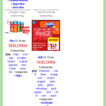
»
zonnebrandolie
»
dagcreme
»
deoroller
Pringles chips
Fanta frisdrank
aanbieding
aanbieding
VERLOPEN
VERLOPEN
Plus
13-19 mei
VERLOPEN
Trefwoorden:
play
chips
scan
Aldi
26-31 mei
pop
pringles
bussen
original
VERLOPEN
paprika
sour
Trefwoorden:
cream
onion
play
frisdrank
cola
hot
Categoriëen:
12
fanta
orange
»
chips
coca
recycle
original
taste
med
plastic
refreshing
pack
regular
zero
ml
le
new
snack
Categoriëen:
»
frisdrank