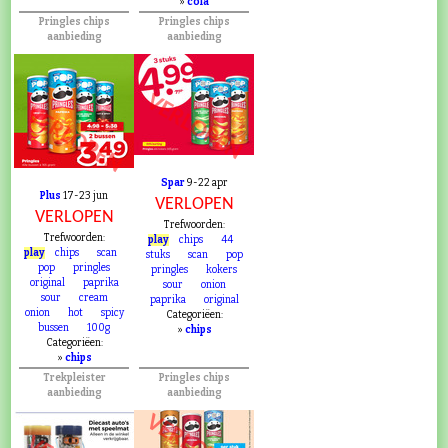
»
cola
Pringles chips
Pringles chips
aanbieding
aanbieding
VERLOPEN
VERLOPEN
Spar
9-22 apr
Plus
17-23 jun
VERLOPEN
VERLOPEN
Trefwoorden:
Trefwoorden:
play
chips
44
play
chips
scan
stuks
scan
pop
pop
pringles
pringles
kokers
original
paprika
sour
onion
sour
cream
paprika
original
onion
hot
spicy
Categoriëen:
bussen
100g
»
chips
Categoriëen:
»
chips
Trekpleister
Pringles chips
aanbieding
aanbieding