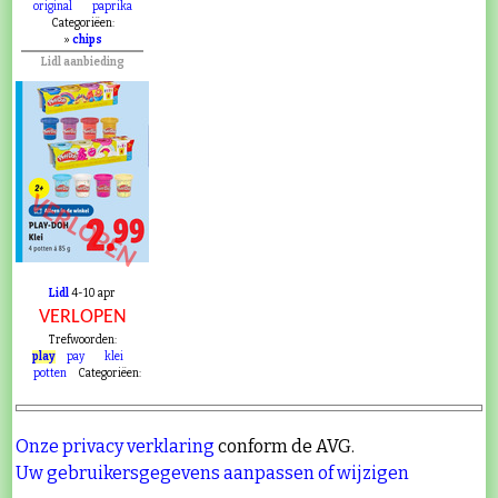
original
paprika
Categoriëen:
»
chips
Lidl aanbieding
VERLOPEN
Lidl
4-10 apr
VERLOPEN
Trefwoorden:
play
pay
klei
potten
Categoriëen:
Onze privacy verklaring
conform de AVG.
Uw gebruikersgegevens aanpassen of wijzigen