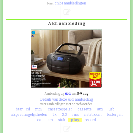
chips aanbiedingen
Meer
Aldi aanbieding
Aldi
5-9 aug
Aanbieding bij
van
Details van deze Aldi aanbieding
Meer aanbiedingen met de trefwoorden:
jaar
cd
mp3
cassettespeler
cassette
aux
usb
afspeelmogelijkheden
2x
2.0
rms
netstroom
batterijen
ca.
cm
stuk
play
record