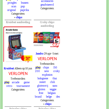
accessoires
pringles
bussen
geadviseerd
scan
pop
Categoriëen:
original
paprika
Categoriëen:
»
chips
Kruidvat aanbieding
Croky chips
aanbieding
VERLOPEN
VERLOPEN
Jumbo
29 apr-5 mei
VERLOPEN
Trefwoorden:
play
chips
150
Kruidvat
Alleen op 10 jun
200
new
croky
VERLOPEN
explosion
bolognese
thai
Trefwoorden:
sweet
chili
play
arcade
game
glutenvrij
sans
retro
tournament
gluten
veggie
Categoriëen:
free
belgian
brand
belge
des
Categoriëen:
»
chips