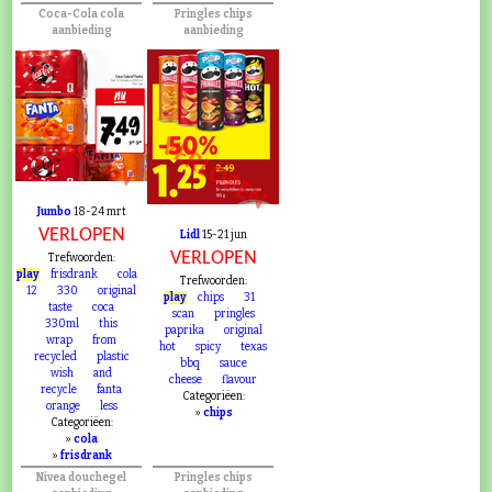
Coca-Cola cola
Pringles chips
aanbieding
aanbieding
VERLOPEN
VERLOPEN
Jumbo
18-24 mrt
VERLOPEN
Lidl
15-21 jun
VERLOPEN
Trefwoorden:
play
frisdrank
cola
Trefwoorden:
12
330
original
play
chips
31
taste
coca
scan
pringles
330ml
this
paprika
original
wrap
from
hot
spicy
texas
recycled
plastic
bbq
sauce
wish
and
cheese
flavour
recycle
fanta
Categoriëen:
orange
less
»
chips
Categoriëen:
»
cola
»
frisdrank
Nivea douchegel
Pringles chips