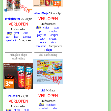
VERLOPEN
VERLOPEN
Albert Heijn
29 jun-5 jul
VERLOPEN
Trekpleister
25-28 jun
VERLOPEN
Trefwoorden:
play
chips
scan
Trefwoorden:
pop
pringles
play
post
cars
paprika
original
car
jaar
diecast
sour
cream
speelmat
Categoriëen:
onion
stuk
berekend
Categoriëen:
»
chips
Pringles chips
Lidl aanbieding
aanbieding
VERLOPEN
VERLOPEN
Lidl
4-10 apr
VERLOPEN
Poiesz
21-27 jun
VERLOPEN
Trefwoorden:
play
starters
Trefwoorden:
speelset
klei
play
chips
350