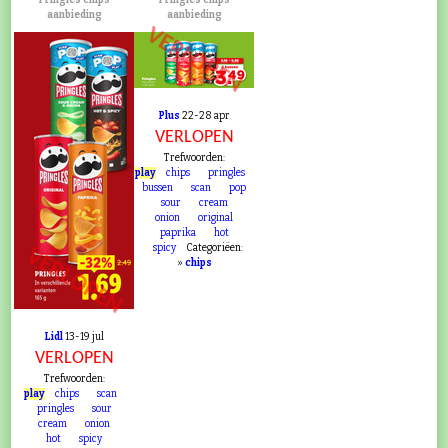
Pringles chips
Pringles chips
aanbieding
aanbieding
VERLOPEN
Plus
22-28 apr
VERLOPEN
Trefwoorden:
play
chips
pringles
bussen
scan
pop
sour
cream
onion
original
paprika
hot
spicy
Categoriëen:
VERLOPEN
»
chips
Lidl
13-19 jul
VERLOPEN
Trefwoorden:
play
chips
scan
pringles
sour
cream
onion
hot
spicy