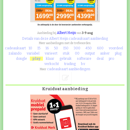
Albert Heijn
3-9 aug
Aanbieding bij
van
Details van deze Albert Heijn cadeaukaart aanbieding
Meer aanbiedingen met de trefwoorden:
cadeaukaart
10
15
16
50
150
300
450
600
voordeel
zalando
variabel
varieert
stuk
00
output
anker
plug
dongle
play
klaar
gebruik
software
deal
pro
verkocht
trading
b.v.
cadeaukaart aanbiedingen
Meer
Kruidvat aanbieding