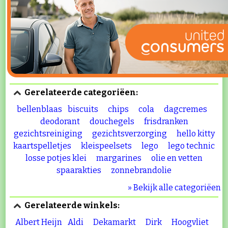
Gerelateerde categoriëen:
bellenblaas
biscuits
chips
cola
dagcremes
deodorant
douchegels
frisdranken
gezichtsreiniging
gezichtsverzorging
hello kitty
kaartspelletjes
kleispeelsets
lego
lego technic
losse potjes klei
margarines
olie en vetten
spaarakties
zonnebrandolie
» Bekijk alle categoriëen
Gerelateerde winkels:
Albert Heijn
Aldi
Dekamarkt
Dirk
Hoogvliet