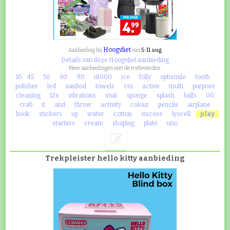
Hoogvliet
5-11 aug
Aanbieding bij
van
Details van deze Hoogvliet aanbieding
Meer aanbiedingen met de trefwoorden:
10
45
50
60
90
i8000
ice
folly
optismile
tooth
polisher
led
aanbod
towels
cm
active
multi
purpose
cleaning
12x
vibrations
stuk
sponge
splash
balls
00
crab
it
and
throw
activity
colour
pencils
airplane
book
stickers
up
water
cotton
viscose
lyocell
play
starters
cream
shaping
plate
uno
Trekpleister hello kitty aanbieding