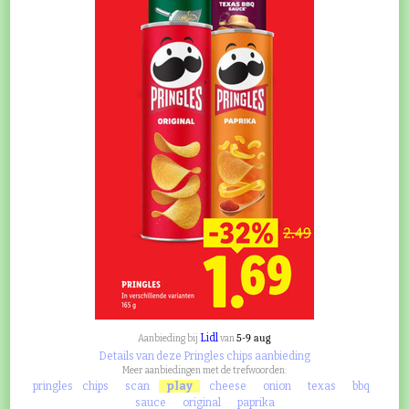
Lidl
5-9 aug
Aanbieding bij
van
Details van deze Pringles chips aanbieding
Meer aanbiedingen met de trefwoorden:
pringles
chips
scan
play
cheese
onion
texas
bbq
sauce
original
paprika