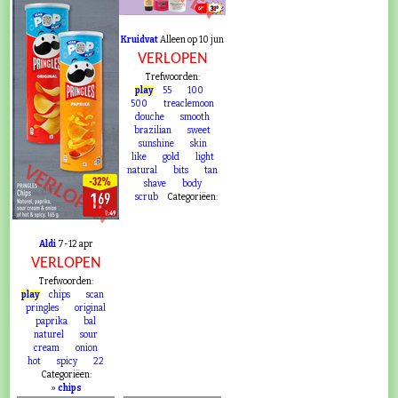
Kruidvat
Alleen op 10 jun
VERLOPEN
Trefwoorden:
play
55
100
500
treaclemoon
douche
smooth
brazilian
sweet
sunshine
skin
like
gold
light
VERLOPEN
natural
bits
tan
shave
body
scrub
Categoriëen:
Aldi
7-12 apr
VERLOPEN
Trefwoorden:
play
chips
scan
pringles
original
paprika
bal
naturel
sour
cream
onion
hot
spicy
22
Categoriëen:
»
chips