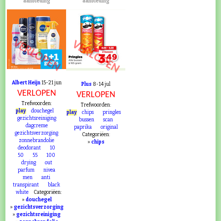
aanbieding
aanbieding
VERLOPEN
VERLOPEN
Albert Heijn
15-21 jun
Plus
8-14 jul
VERLOPEN
VERLOPEN
Trefwoorden:
Trefwoorden:
play
douchegel
play
chips
pringles
gezichtsreiniging
bussen
scan
dagcreme
paprika
original
gezichtsverzorging
Categoriëen:
zonnebrandolie
»
chips
deodorant
10
50
55
100
drying
out
parfum
nivea
men
anti
transpirant
black
white
Categoriëen:
»
douchegel
»
gezichtsverzorging
»
gezichtsreiniging