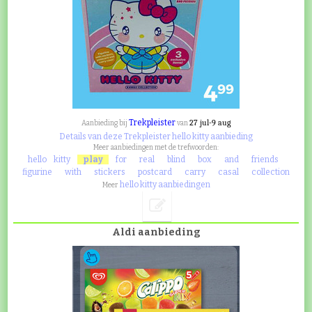
Trekpleister
27 jul-9 aug
Aanbieding bij
van
Details van deze Trekpleister hello kitty aanbieding
Meer aanbiedingen met de trefwoorden:
hello
kitty
play
for
real
blind
box
and
friends
figurine
with
stickers
postcard
carry
casal
collection
hello kitty aanbiedingen
Meer
Aldi aanbieding