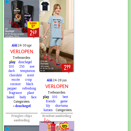
VERLOPEN
Aldi
24-30 apr
VERLOPEN
VERLOPEN
Trefwoorden:
play
douchegel
100
250
axe
dark
temptation
chocolate
scent
excite
crisp
Aldi
24-28 jun
coconut
black
VERLOPEN
pepper
refreshing
Trefwoorden:
fragrance
plant
play
100
best
based
body
face
friends
game
Categoriëen:
lily
shortama
»
douchegel
katoen
Categoriëen:
Pringles chips
Kruidvat aanbieding
VERLOPEN
aanbieding