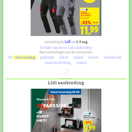
Lidl
5-9 aug
Aanbieding bij
van
Details van deze Lidl aanbieding
Meer aanbiedingen met de trefwoorden:
48
woensdag
parkside
lidl.nl
online
heren
werkbroek
knieversterking
maten
Lidl aanbieding