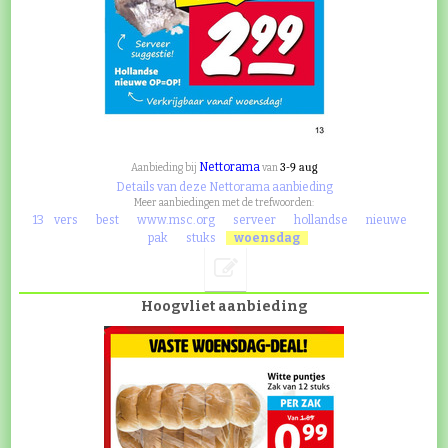
Nettorama
3-9 aug
Aanbieding bij
van
Details van deze Nettorama aanbieding
Meer aanbiedingen met de trefwoorden:
13
vers
best
www.msc.org
serveer
hollandse
nieuwe
pak
stuks
woensdag
Hoogvliet aanbieding