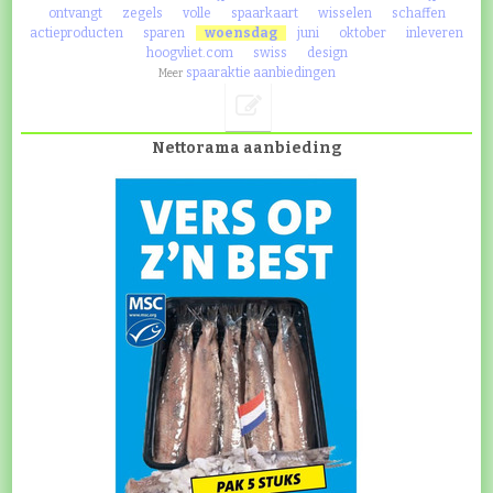
ontvangt
zegels
volle
spaarkaart
wisselen
schaffen
actieproducten
sparen
woensdag
juni
oktober
inleveren
hoogvliet.com
swiss
design
spaaraktie aanbiedingen
Meer
Nettorama aanbieding