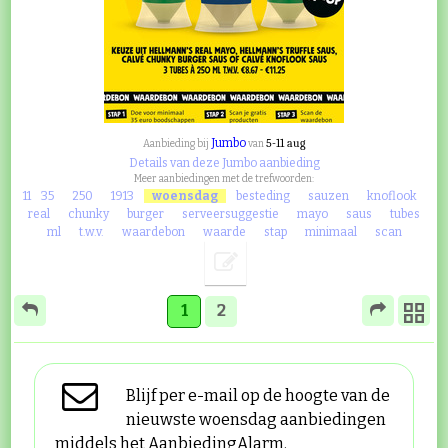
Jumbo
5-11 aug
Aanbieding bij
van
Details van deze Jumbo aanbieding
Meer aanbiedingen met de trefwoorden:
11
35
250
1913
woensdag
besteding
sauzen
knoflook
real
chunky
burger
serveersuggestie
mayo
saus
tubes
ml
t.w.v.
waardebon
waarde
stap
minimaal
scan
1
2
Blijf per e-mail op de hoogte van de
nieuwste woensdag aanbiedingen
middels het AanbiedingAlarm.