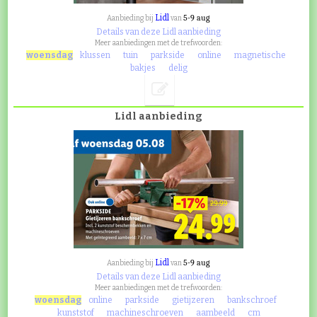
Lidl
5-9 aug
Aanbieding bij
van
Details van deze Lidl aanbieding
Meer aanbiedingen met de trefwoorden:
woensdag
klussen
tuin
parkside
online
magnetische
bakjes
delig
Lidl aanbieding
Lidl
5-9 aug
Aanbieding bij
van
Details van deze Lidl aanbieding
Meer aanbiedingen met de trefwoorden:
woensdag
online
parkside
gietijzeren
bankschroef
kunststof
machineschroeven
aambeeld
cm