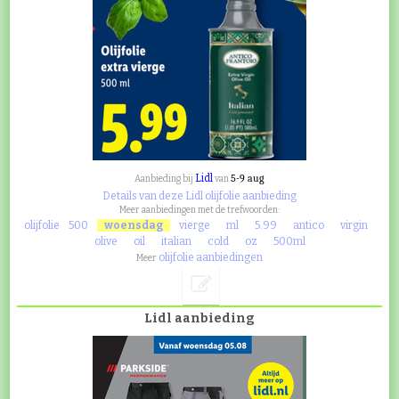
Lidl
5-9 aug
Aanbieding bij
van
Details van deze Lidl olijfolie aanbieding
Meer aanbiedingen met de trefwoorden:
olijfolie
500
woensdag
vierge
ml
5.99
antico
virgin
olive
oil
italian
cold
oz
500ml
olijfolie aanbiedingen
Meer
Lidl aanbieding