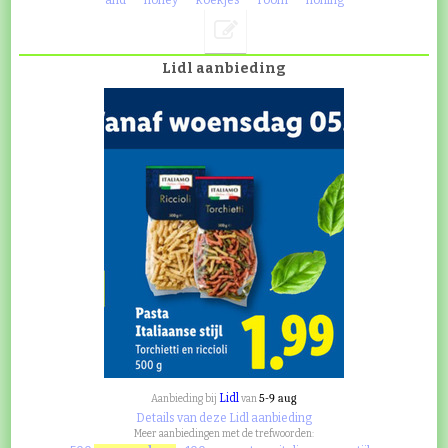
and
honey
koekjes
room
honing
Lidl aanbieding
Lidl
5-9 aug
Aanbieding bij
van
Details van deze Lidl aanbieding
Meer aanbiedingen met de trefwoorden: