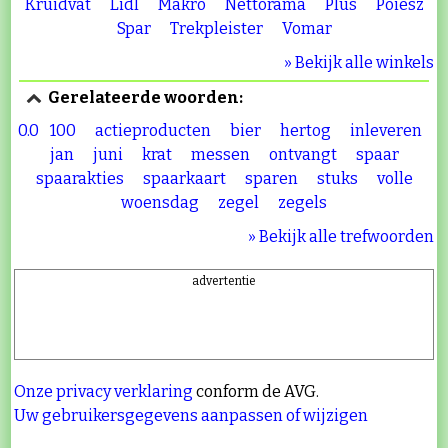
Kruidvat
Lidl
Makro
Nettorama
Plus
Poiesz
Spar
Trekpleister
Vomar
» Bekijk alle winkels
Gerelateerde woorden:
0.0
100
actieproducten
bier
hertog
inleveren
jan
juni
krat
messen
ontvangt
spaar
spaarakties
spaarkaart
sparen
stuks
volle
woensdag
zegel
zegels
» Bekijk alle trefwoorden
advertentie
Onze privacy verklaring
conform de AVG.
Uw gebruikersgegevens aanpassen of wijzigen