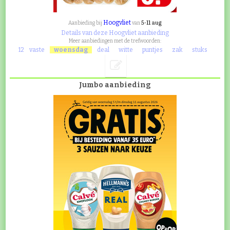
Hoogvliet
5-11 aug
Aanbieding bij
van
Details van deze Hoogvliet aanbieding
Meer aanbiedingen met de trefwoorden:
12
vaste
woensdag
deal
witte
puntjes
zak
stuks
Jumbo aanbieding