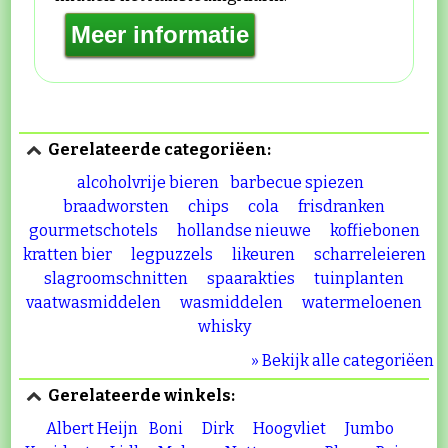
Gerelateerde categoriëen:
alcoholvrije bieren
barbecue spiezen
braadworsten
chips
cola
frisdranken
gourmetschotels
hollandse nieuwe
koffiebonen
kratten bier
legpuzzels
likeuren
scharreleieren
slagroomschnitten
spaarakties
tuinplanten
vaatwasmiddelen
wasmiddelen
watermeloenen
whisky
» Bekijk alle categoriëen
Gerelateerde winkels:
Albert Heijn
Boni
Dirk
Hoogvliet
Jumbo