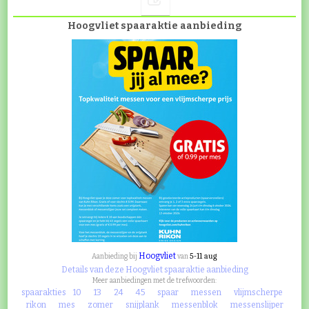
Hoogvliet spaaraktie aanbieding
Hoogvliet
5-11 aug
Aanbieding bij
van
Details van deze Hoogvliet spaaraktie aanbieding
Meer aanbiedingen met de trefwoorden:
spaarakties
10
13
24
45
spaar
messen
vlijmscherpe
rikon
mes
zomer
snijplank
messenblok
messenslijper