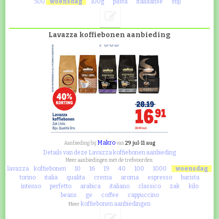
500
woensdag
100g
pasta
italiaanse
stijl
Lavazza koffiebonen aanbieding
Makro
29 jul-11 aug
Aanbieding bij
van
Details van deze Lavazza koffiebonen aanbieding
Meer aanbiedingen met de trefwoorden:
lavazza
koffiebonen
10
16
19
40
100
1000
woensdag
torino
italia
qualita
crema
aroma
espresso
barista
intenso
perfetto
arabica
italiano
classico
zak
kilo
beans
ge
coffee
cappuccino
koffiebonen aanbiedingen
Meer