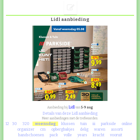
Lidl aanbieding
Lidl
5-9 aug
Aanbieding bij
van
Details van deze Lidl aanbieding
Meer aanbiedingen met de trefwoorden:
12
30
320
woensdag
klussen
tuin
iii
parkside
online
organizer
cm
opbergbakjes
delig
waren
assorti
handschoenen
pack
volle
years
kracht
vooruit