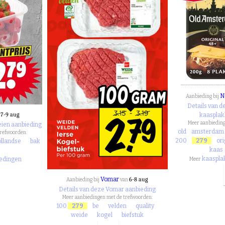
N
Aanbieding bij
Details van 
7-9 aug
kaasplak
n
Meer aanbieding
eien aanbieding
old
amsterdam
trefwoorden:
200
279
ori
llandse
bak
kaas
kaaspla
iedingen
Meer
Vomar
6-8 aug
Aanbieding bij
van
Details van deze Vomar aanbieding
Meer aanbiedingen met de trefwoorden:
100
279
be
velden
quality
weide
kogel
biefstuk