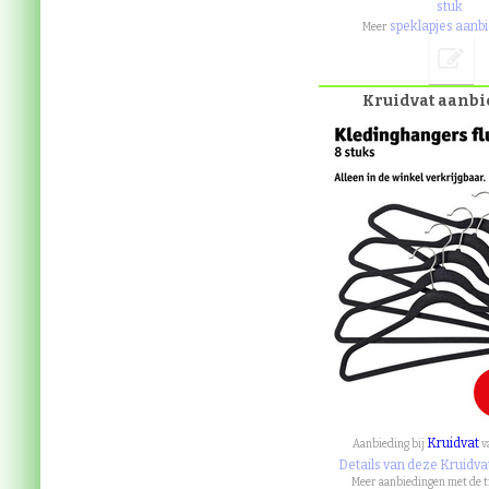
stuk
speklapjes aanb
Meer
Kruidvat aanb
Kruidvat
Aanbieding bij
v
Details van deze Kruidva
Meer aanbiedingen met de 