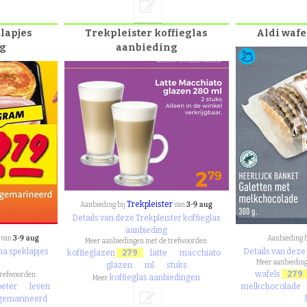
lapjes
Trekpleister koffieglas
Aldi wafe
g
aanbieding
Trekpleister
3-9 aug
Aanbieding bij
van
Details van deze Trekpleister koffieglas
aanbieding
3-9 aug
van
Aanbieding 
Meer aanbiedingen met de trefwoorden:
ma speklapjes
Details van deze
koffieglazen
279
latte
macchiato
Meer aanbieding
glazen
ml
stuks
wafels
279
trefwoorden:
koffieglas aanbiedingen
Meer
beter
leven
melkchocolade
gemarineerd