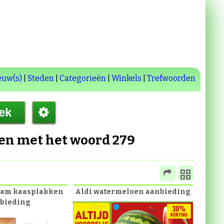
euw(s)
|
Steden
|
Categorieën
|
Winkels
|
Trefwoorden
den met het woord
279
dam kaasplakken
Aldi watermeloen aanbieding
bieding