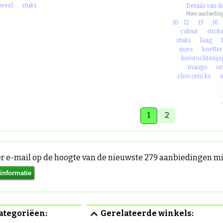
uweel
stuks
Details van d
Meer aanbieding
10
12
13
16
colour
stick
stuks
laag
ijsjes
knetter
bosvruchtenijs
mango
si
chocosticks
1
2
per e-mail op de hoogte van de nieuwste 279 aanbiedingen 