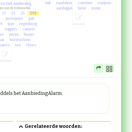
bak
rundvlees
coleslaw
rozijnen
eze Dirk aanbieding
aardappel
beter
leven
en met de trefwoorden:
17
22
25
279
s
perenijsjes
pak
19
ijsje
regenboog
toppers
cornets
jes
peren
busjes
nas
bosvruchten
manco
ses
choco
middels het AanbiedingAlarm.