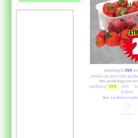
Dirk
Aanbieding bij
va
Details van deze Dirk aardb
Meer aanbiedingen met de 
aardbeien
279
400
ho
bodem
aardbeien aanb
Meer