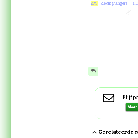
279
kledinghangers
fl
Blijf 