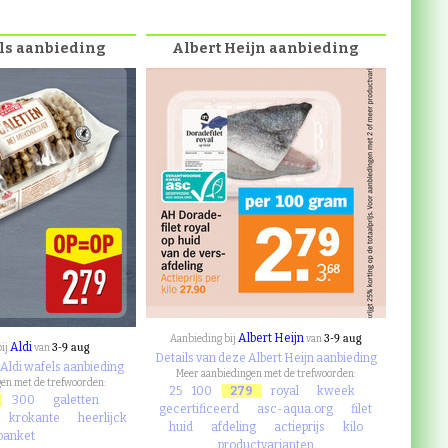
ls aanbieding
Albert Heijn aanbieding
Albert Heijn
3-9 aug
Aanbieding bij
van
Aldi
3-9 aug
bij
van
Details van deze Albert Heijn aanbieding
 Aldi wafels aanbieding
Meer aanbiedingen met de trefwoorden:
en met de trefwoorden:
25
100
279
royal
kweek
300
galetten
gecertificeerd
asc-aqua.org
filet
krokante
heerlijck
huid
afdeling
actieprijs
kilo
banket
productvarianten