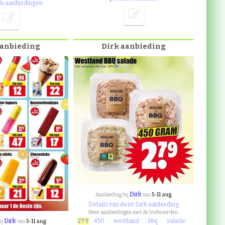
ls aanbiedingen
aanbieding
Dirk aanbieding
Dirk
5-11 aug
Aanbieding bij
van
Details van deze Dirk aanbieding
Meer aanbiedingen met de trefwoorden:
Dirk
5-11 aug
279
450
westland
bbq
salade
ij
van