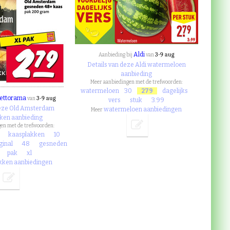
Aldi
3-9 aug
Aanbieding bij
van
Details van deze Aldi watermeloen
aanbieding
Meer aanbiedingen met de trefwoorden:
watermeloen
30
279
dagelijks
ettorama
3-9 aug
van
vers
stuk
3.99
deze Old Amsterdam
watermeloen aanbiedingen
Meer
ken aanbieding
en met de trefwoorden:
kaasplakken
10
ginal
48
gesneden
pak
xl
kken aanbiedingen