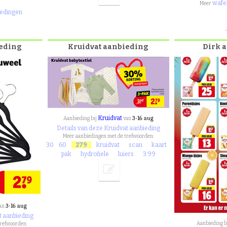
wafe
Meer
iedingen
ieding
Kruidvat aanbieding
Dirk 
Kruidvat
3-16 aug
Aanbieding bij
van
Details van deze Kruidvat aanbieding
Meer aanbiedingen met de trefwoorden:
30
60
279
kruidvat
scan
kaart
pak
hydrofiele
luiers
3.99
3-16 aug
an
t aanbieding
Aanbieding b
trefwoorden: