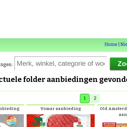
Home
|
Ni
ingen :
actuele folder aanbiedingen gevon
1
2
anbieding
Vomar aanbieding
Old Amster
aan