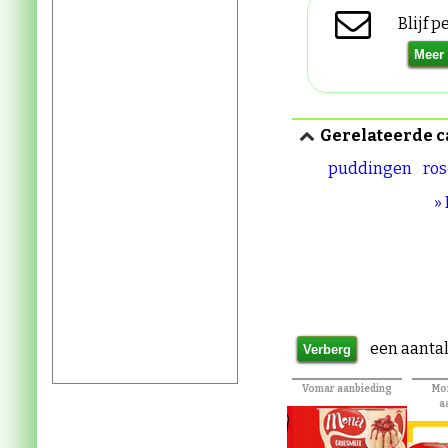
Blijf 
Gerelateerde c
puddingen
ros
»
een aantal
Vomar aanbieding
Mo
a