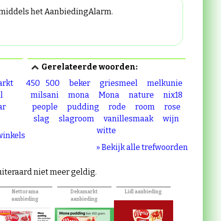
n middels het AanbiedingAlarm.
Gerelateerde woorden:
rkt
450
500
beker
griesmeel
melkunie
l
milsani
mona
Mona
nature
nix18
ar
people
pudding
rode
room
rose
slag
slagroom
vanillesmaak
wijn
witte
 winkels
» Bekijk alle trefwoorden
 uiteraard niet meer geldig.
Nettorama
Dekamarkt
Lidl aanbieding
aanbieding
aanbieding