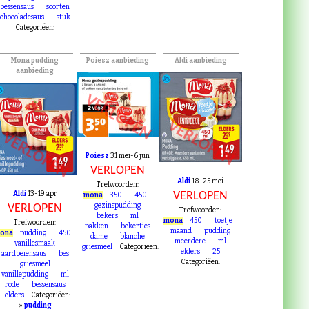
blanche
griesmeel
Categoriëen:
pudding
rode
bessensaus
soorten
chocoladesaus
stuk
Categoriëen:
Mona pudding
Poiesz aanbieding
Aldi aanbieding
aanbieding
VERLOPEN
VERLOPEN
VERLOPEN
Poiesz
31 mei-6 jun
VERLOPEN
Aldi
18-25 mei
Trefwoorden:
Aldi
13-19 apr
VERLOPEN
mona
350
450
gezinspudding
VERLOPEN
Trefwoorden:
bekers
ml
mona
450
toetje
Trefwoorden:
pakken
bekertjes
maand
pudding
ona
pudding
450
dame
blanche
meerdere
ml
vanillesmaak
griesmeel
Categoriëen:
elders
25
aardbeiensaus
bes
Categoriëen:
griesmeel
vanillepudding
ml
rode
bessensaus