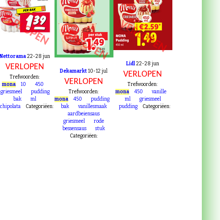
VERLOPEN
VERLOPEN
VERLOPEN
Nettorama
22-28 jun
Lidl
22-28 jun
VERLOPEN
Dekamarkt
10-12 jul
VERLOPEN
Trefwoorden:
VERLOPEN
mona
10
450
Trefwoorden:
griesmeel
pudding
Trefwoorden:
mona
450
vanille
bak
ml
mona
450
pudding
ml
griesmeel
chipolata
Categoriëen:
bak
vanillesmaak
pudding
Categoriëen:
aardbeiensaus
griesmeel
rode
bessensaus
stuk
Categoriëen: