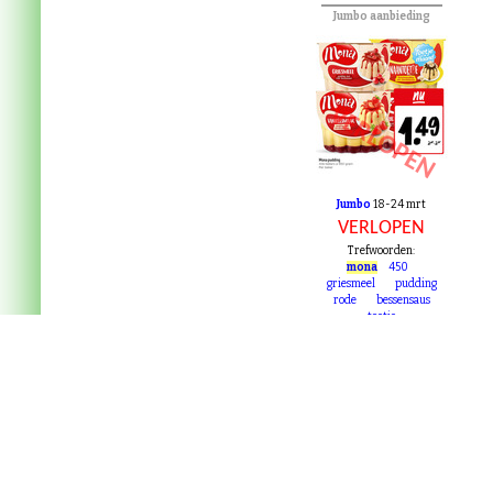
Jumbo aanbieding
VERLOPEN
Jumbo
18-24 mrt
VERLOPEN
Trefwoorden:
mona
450
griesmeel
pudding
rode
bessensaus
toetje
chocoladesaus
maand
vanillesmaak
aardbeiensaus
bekers
beker
Categoriëen:
Onze privacy verklar