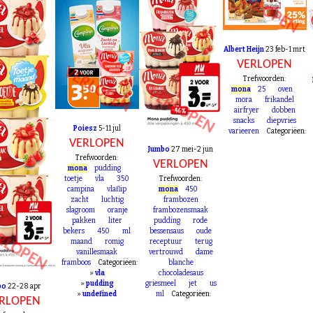
VERLOPEN
Albert Heijn
23 feb-1 mrt
VERLOPEN
VERLOPEN
Trefwoorden:
VERLOPEN
mona
25
oven
mora
frikandel
airfryer
dobben
snacks
diepvries
Poiesz
5-11 jul
varieeren
Categoriëen:
VERLOPEN
Jumbo
27 mei-2 jun
Trefwoorden:
VERLOPEN
mona
pudding
toetje
vla
350
Trefwoorden:
campina
vlaflip
mona
450
zacht
luchtig
frambozen
slagroom
oranje
frambozensmaak
pakken
liter
pudding
rode
RLOPEN
bekers
450
ml
bessensaus
oude
maand
romig
receptuur
terug
vanillesmaak
vertrouwd
dame
framboos
Categoriëen:
blanche
»
vla
chocoladesaus
»
pudding
griesmeel
jet
us
bo
22-28 apr
»
undefined
ml
Categoriëen: