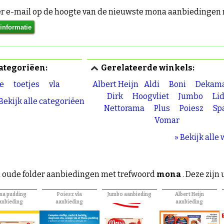
per e-mail op de hoogte van de nieuwste mona aanbiedinge
ategoriëen:
Gerelateerde winkels:
e
toetjes
vla
Albert Heijn
Aldi
Boni
Dekama
Dirk
Hoogvliet
Jumbo
Lid
 Bekijk alle categoriëen
Nettorama
Plus
Poiesz
Sp
Vomar
» Bekijk alle
 oude folder aanbiedingen met trefwoord
mona
. Deze zijn
na pudding
Poiesz vla
Jumbo aanbieding
Albert Heijn
anbieding
aanbieding
aanbieding