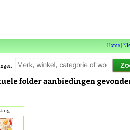
Home
|
Ni
ingen :
ctuele folder aanbiedingen gevond
ding