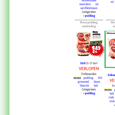
va
toetje
maand
pudd
vanillesmaak
ml
meerdere
ml
aardbeiensaus
Categoriëen:
»
pudding
Mona pudding
Mo
aanbieding
a
VERLOPEN
VE
Dirk
11-17 mrt
VERLOPEN
Trefwoorden:
Deka
mona
pudding
450
VE
griesmeel
dame
blanche
bak
Tr
Categoriëen:
mona
»
pudding
bak
rode
stuk