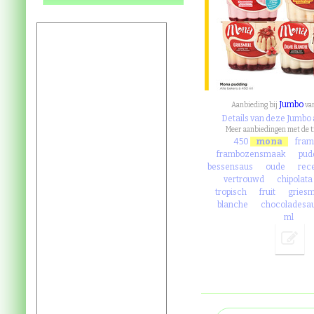
Jumbo
Aanbieding bij
va
Details van deze Jumbo
Meer aanbiedingen met de 
450
mona
fra
frambozensmaak
pud
bessensaus
oude
rec
vertrouwd
chipolata
tropisch
fruit
gries
blanche
chocoladesa
ml