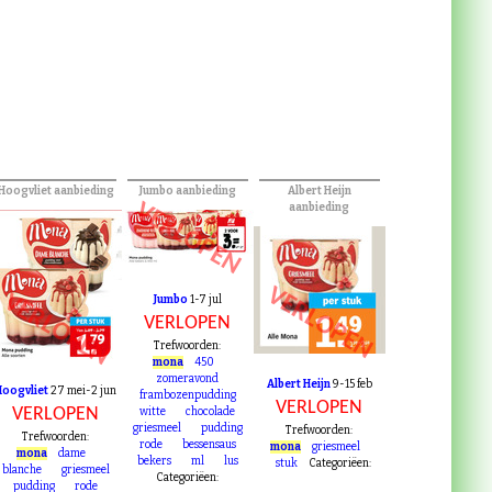
Hoogvliet aanbieding
Jumbo aanbieding
Albert Heijn
VERLOPEN
aanbieding
VERLOPEN
VERLOPEN
Jumbo
1-7 jul
VERLOPEN
Trefwoorden:
mona
450
zomeravond
Albert Heijn
9-15 feb
Hoogvliet
27 mei-2 jun
frambozenpudding
VERLOPEN
VERLOPEN
witte
chocolade
griesmeel
pudding
Trefwoorden:
Trefwoorden:
rode
bessensaus
mona
griesmeel
mona
dame
bekers
ml
lus
stuk
Categoriëen: