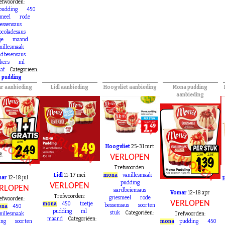
RLOPEN
efwoorden:
pudding
450
smeel
rode
essensaus
ocoladesaus
je
maand
nillesmaak
rdbeiensaus
kers
ml
af
Categoriëen:
»
pudding
r aanbieding
Lidl aanbieding
Hoogvliet aanbieding
Mona pudding
aanbieding
VERLOPEN
VERLOPEN
RLOPEN
Hoogvliet
25-31 mrt
VERLOPEN
VERLOPEN
Trefwoorden:
Lidl
11-17 mei
mona
vanillesmaak
mar
12-18 jul
pudding
VERLOPEN
RLOPEN
aardbeiensaus
Vomar
12-18 apr
Trefwoorden:
griesmeel
rode
efwoorden:
VERLOPEN
mona
450
toetje
bessensaus
soorten
ona
450
pudding
ml