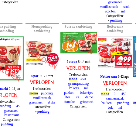
stuk
Categoriëen:
nillesmaak
Trefwoorden:
maand
Categoriëen:
ing
soorten
mona
pudding
450
Categoriëen:
griesmeel
vanillesmaak
stuk
soorten
ml
Categoriëen:
»
pudding
na pudding
Mona pudding
Poiesz aanbieding
Nettorama
anbieding
aanbieding
aanbieding
VERLOPEN
VERLOPEN
VERLOPEN
Poiesz
8-14 mrt
RLOPEN
VERLOPEN
Trefwoorden:
Spar
12-25 mrt
Nettorama
6-12 apr
mona
450
VERLOPEN
VERLOPEN
gezinspudding
bekers
ml
markt
9-15 jun
Trefwoorden:
Trefwoorden:
pakken
bekertjes
mona
pudding
mona
10
450
RLOPEN
liter
v.a.
dame
vanillesmaak
vanillesmaak
efwoorden:
blanche
griesmeel
griesmeel
stuks
m
bakken
pudding
pudding
450
Categoriëen:
Categoriëen:
bak
ml
griesmeel
»
pudding
Categoriëen:
bessensaus
Categoriëen:
»
pudding