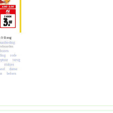
5-11 aug
n
 aanbieding
trefwoorden:
mbozen
ding
rode
eptuur
terug
stukjes
meel
dame
us
bekers