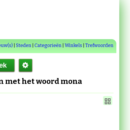
euw(s)
|
Steden
|
Categorieën
|
Winkels
|
Trefwoorden
en met het woord
mona