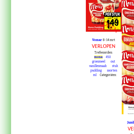
VERLOPEN
Vomar
8-14 mrt
VERLOPEN
Trefwoorden:
mona
450
griesmeel
out
vanillesmaak
stuk
pudding
soorten
ml
Categoriëen:
VE
Jum