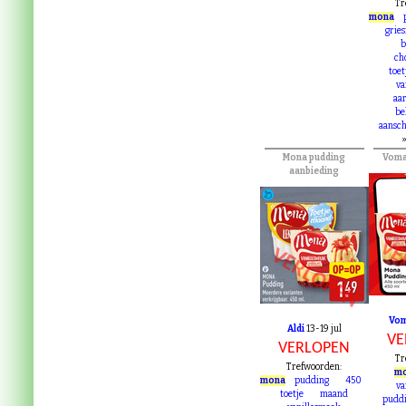
VE
Tr
mona
grie
b
ch
toet
va
aa
be
aansch
Mona pudding
Voma
aanbieding
VE
VERLOPEN
Vo
Aldi
13-19 jul
VE
VERLOPEN
Tr
Trefwoorden:
m
mona
pudding
450