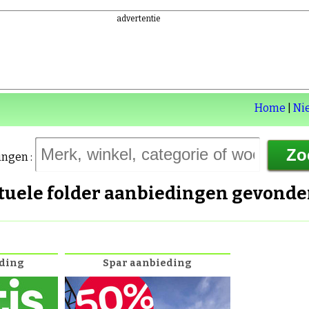
advertentie
Home
|
Ni
ingen :
ctuele folder aanbiedingen gevond
eding
Spar aanbieding