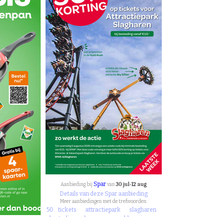
Spar
30 jul-12 aug
Aanbieding bij
van
Details van deze Spar aanbieding
Meer aanbiedingen met de trefwoorden:
50
tickets
attractiepark
slagharen