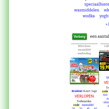
speciaalbier
wasmiddelen
wk
wodka
yogh
»
een aantal
Witte Reus
Lid
wasmiddel
aanbieding
VE
VERLOPEN
Li
VE
Tr
Kruidvat
26 mrt-5 apr
code
500
VERLOPEN
m
Trefwoorden:
ulti
code
wasmiddel
v
28
30
45
60