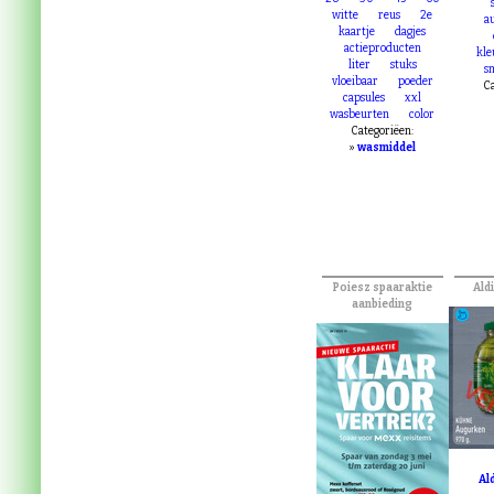
witte
reus
2e
a
kaartje
dagjes
actieproducten
kl
liter
stuks
s
vloeibaar
poeder
Ca
capsules
xxl
wasbeurten
color
Categoriëen:
»
wasmiddel
Poiesz spaaraktie
Ald
aanbieding
VE
Al