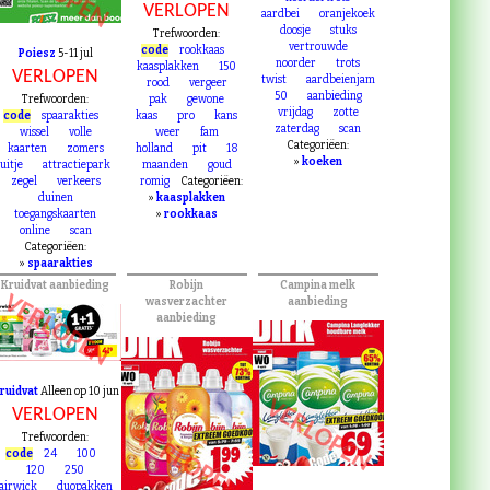
VERLOPEN
aardbei
oranjekoek
doosje
stuks
Trefwoorden:
vertrouwde
code
rookkaas
Poiesz
5-11 jul
noorder
trots
kaasplakken
150
VERLOPEN
twist
aardbeienjam
rood
vergeer
50
aanbieding
Trefwoorden:
pak
gewone
vrijdag
zotte
code
spaarakties
kaas
pro
kans
zaterdag
scan
wissel
volle
weer
fam
Categoriëen:
kaarten
zomers
holland
pit
18
»
koeken
uitje
attractiepark
maanden
goud
zegel
verkeers
romig
Categoriëen:
duinen
»
kaasplakken
toegangskaarten
»
rookkaas
online
scan
Categoriëen:
»
spaarakties
Kruidvat aanbieding
Robijn
Campina melk
VERLOPEN
wasverzachter
aanbieding
aanbieding
ruidvat
Alleen op 10 jun
VERLOPEN
VERLOPEN
VERLOPEN
Trefwoorden:
code
24
100
120
250
airwick
duopakken