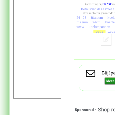
Poiesz
Aanbieding bij
v
Details van deze Poiesz
Meer aanbiedingen met de 
24
28
titanium
koek
magma
24cm
kaart
www
koekenpannen
code
zege
Blijf 