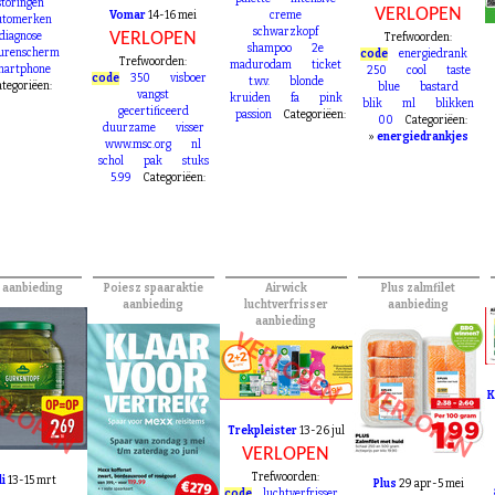
storingen
VERLOPEN
Vomar
14-16 mei
creme
utomerken
schwarzkopf
VERLOPEN
diagnose
Trefwoorden:
shampoo
2e
eurenscherm
code
energiedrank
Trefwoorden:
madurodam
ticket
martphone
250
cool
taste
code
350
visboer
t.w.v.
blonde
tegoriëen:
blue
bastard
vangst
kruiden
fa
pink
blik
ml
blikken
gecertificeerd
passion
Categoriëen:
00
Categoriëen:
duurzame
visser
»
energiedrankjes
www.msc.org
nl
schol
pak
stuks
5.99
Categoriëen:
i aanbieding
Poiesz spaaraktie
Airwick
Plus zalmfilet
aanbieding
luchtverfrisser
aanbieding
aanbieding
VERLOPEN
RLOPEN
VERLOPEN
K
Trekpleister
13-26 jul
VERLOPEN
Trefwoorden:
di
13-15 mrt
Plus
29 apr-5 mei
code
luchtverfrisser