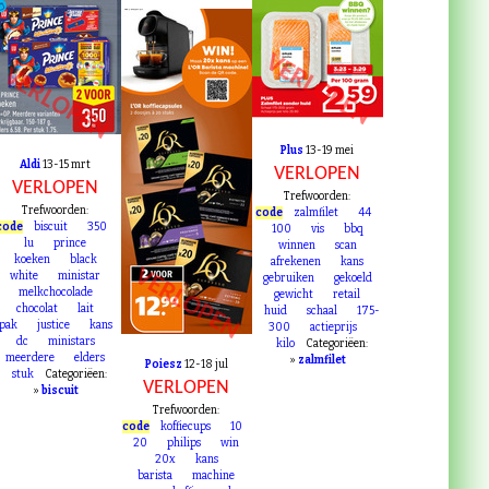
VERLOPEN
VERLOPEN
Plus
13-19 mei
Aldi
13-15 mrt
VERLOPEN
VERLOPEN
Trefwoorden:
Trefwoorden:
code
zalmfilet
44
code
biscuit
350
100
vis
bbq
lu
prince
winnen
scan
koeken
black
afrekenen
kans
VERLOPEN
white
ministar
gebruiken
gekoeld
melkchocolade
gewicht
retail
chocolat
lait
huid
schaal
175-
pak
justice
kans
300
actieprijs
dc
ministars
kilo
Categoriëen:
meerdere
elders
»
zalmfilet
Poiesz
12-18 jul
stuk
Categoriëen:
VERLOPEN
»
biscuit
Trefwoorden:
code
koffiecups
10
20
philips
win
20x
kans
barista
machine