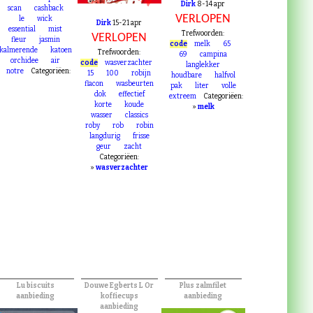
Dirk
8-14 apr
scan
cashback
VERLOPEN
le
wick
Dirk
15-21 apr
essential
mist
Trefwoorden:
VERLOPEN
fleur
jasmin
code
melk
65
kalmerende
katoen
Trefwoorden:
69
campina
orchidee
air
code
wasverzachter
langlekker
notre
Categoriëen:
15
100
robijn
houdbare
halfvol
flacon
wasbeurten
pak
liter
volle
dok
effectief
extreem
Categoriëen:
korte
koude
»
melk
wasser
classics
roby
rob
robin
langdurig
frisse
geur
zacht
Categoriëen:
»
wasverzachter
Lu biscuits
Douwe Egberts L Or
Plus zalmfilet
aanbieding
koffiecups
aanbieding
aanbieding