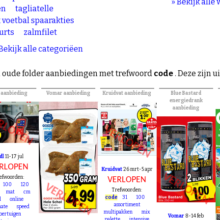
» Bekijk alle
en
tagliatelle
 voetbal spaarakties
urts
zalmfilet
 Bekijk alle categoriëen
 oude folder aanbiedingen met trefwoord
code
. Deze zijn u
l aanbieding
Vomar aanbieding
Kruidvat aanbieding
Blue Bastard
energiedrank
aanbieding
RLOPEN
VERLOPEN
dl
11-17 jul
RLOPEN
Kruidvat
26 mrt-5 apr
VERLOPEN
efwoorden:
VERLOPEN
VERLOPEN
100
120
Trefwoorden:
mat
cm
code
31
100
l
online
assortiment
mate
speed
multipakken
mix
oertuigen
Vomar
8-14 feb
palette
intensive