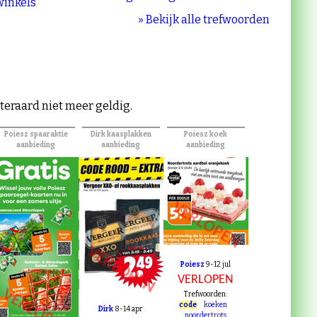
 winkels
» Bekijk alle trefwoorden
iteraard niet meer geldig.
Poiesz spaaraktie
Dirk kaasplakken
Poiesz koek
aanbieding
aanbieding
aanbieding
VERLOPEN
VERLOPEN
Poiesz
9-12 jul
VERLOPEN
VERLOPEN
Trefwoorden:
code
koeken
Dirk
8-14 apr
noordertrots