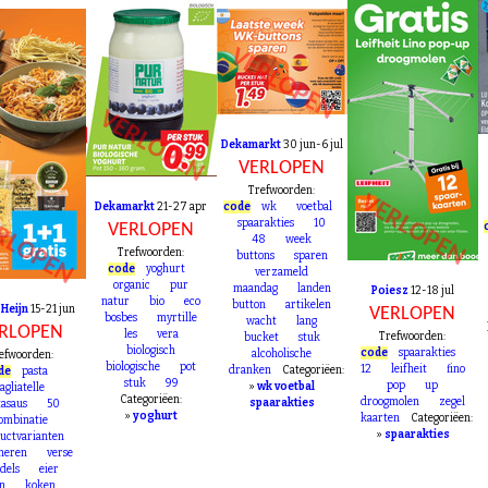
VERLOPEN
VERLOPEN
Dekamarkt
30 jun-6 jul
VERLOPEN
Trefwoorden:
VERLOPEN
Dekamarkt
21-27 apr
code
wk
voetbal
RLOPEN
spaarakties
10
VERLOPEN
48
week
Trefwoorden:
buttons
sparen
code
yoghurt
verzameld
organic
pur
maandag
landen
Poiesz
12-18 jul
natur
bio
eco
button
artikelen
 Heijn
15-21 jun
VERLOPEN
bosbes
myrtille
wacht
lang
RLOPEN
les
vera
Trefwoorden:
bucket
stuk
biologisch
code
spaarakties
alcoholische
efwoorden:
biologische
pot
12
leifheit
fino
dranken
Categoriëen:
de
pasta
stuk
99
pop
up
»
wk voetbal
tagliatelle
Categoriëen:
droogmolen
zegel
spaarakties
tasaus
50
»
yoghurt
kaarten
Categoriëen:
ombinatie
»
spaarakties
uctvarianten
neren
verse
dels
eier
n
koken