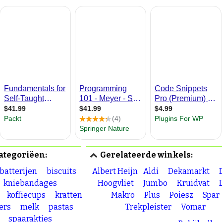
ategoriëen:
Gerelateerde winkels:
batterijen
biscuits
Albert Heijn
Aldi
Dekamarkt
kniebandages
Hoogvliet
Jumbo
Kruidvat
koffiecups
kratten
Makro
Plus
Poiesz
Spar
ers
melk
pastas
Trekpleister
Vomar
spaarakties