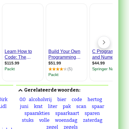
Gerelateerde woorden:
Dirk
0.0
alcoholvrij
bier
code
hertog
Lidl
juni
krat
liter
pak
scan
spaar
spaarakties
spaarkaart
sparen
stuks
volle
woensdag
zaterdag
zegel
zegels