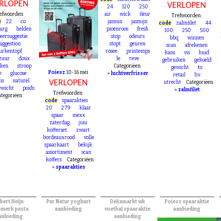
RLOPEN
VERLOPEN
24
120
250
efwoorden:
air
wick
fleur
Trefwoorden:
e
22
co
jasmin
jasmijn
code
zalmfilet
44
urg
helden
pioenroos
fresh
VERLOPEN
100
250
500
veersuggestie
stop
odeurs
bbq
winnen
suggestion
stopt
geuren
scan
afrekenen
urkentopf
rosee
printemps
kans
vis
huid
zuur
doux
le
reve
gebruiken
gekoeld
rken
stroop
Categoriëen:
gewicht
to
Poiesz
10-16 mei
e
glucose
»
luchtverfrisser
retail
b.v.
is
naturel
VERLOPEN
utrecht
Categoriëen:
ewicht
poids
»
zalmfilet
Trefwoorden:
tegoriëen:
code
spaarakties
20
279
klaar
spaar
mexx
zaterdag
juni
kofferset
zwart
bordeauxrood
volle
spaarkaart
bekijk
assortiment
scan
koffers
Categoriëen:
»
spaarakties
bert Heijn
Pur Natur yoghurt
Dekamarkt wk
Poiesz spaaraktie
smerk pasta
aanbieding
voetbal spaaraktie
aanbieding
anbieding
aanbieding