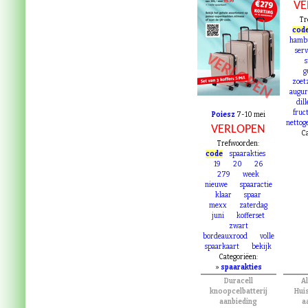
VE
Tr
cod
hamb
ser
VERLOPEN
g
zoet
augu
dill
fruct
Poiesz
7-10 mei
nettog
VERLOPEN
Ca
Trefwoorden:
code
spaarakties
19
20
26
279
week
nieuwe
spaaractie
klaar
spaar
mexx
zaterdag
juni
kofferset
zwart
bordeauxrood
volle
spaarkaart
bekijk
Categoriëen:
»
spaarakties
Duracell
Al
knoopcelbatterij
Hui
aanbieding
a