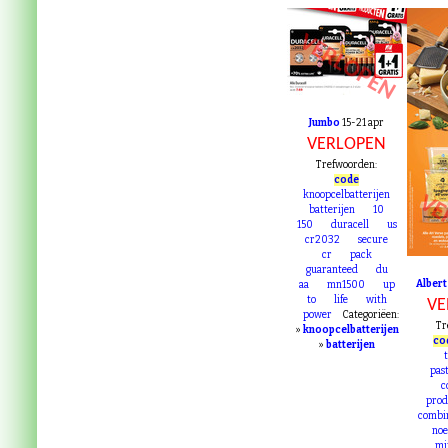
VERLOPEN
Jumbo
15-21 apr
VERLOPEN
Trefwoorden:
code
knoopcelbatterijen
VE
batterijen
10
150
duracell
us
cr2032
secure
cr
pack
guaranteed
du
Albert
aa
mn1500
up
to
life
with
VE
power
Categoriëen:
Tr
»
knoopcelbatterijen
co
»
batterijen
pas
c
prod
combi
noe
mi