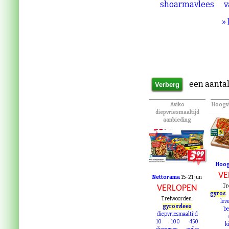
kip shoarmavlees
shoarmavlees
v
»
een aantal
Aviko
Hoogvl
diepvriesmaaltijd
aanbieding
VE
VERLOPEN
Hoog
VE
Nettorama
15-21 jun
Tr
VERLOPEN
gyros
Trefwoorden:
lev
gyrosvlees
b
diepvriesmaaltijd