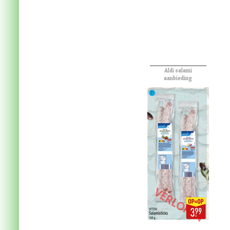
Categoriëen:
Ca
Aldi salami
aanbieding
VERLOPEN