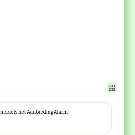
n middels het AanbiedingAlarm.