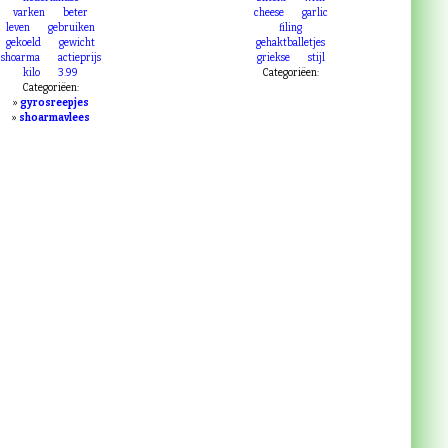
Categoriëen:
boerentrots
keten
style
meat
balls
nederlandse
bifteki
with
varken
beter
cheese
garlic
leven
gebruiken
filing
gekoeld
gewicht
gehaktballetjes
shoarma
actieprijs
griekse
stijl
kilo
3.99
Categoriëen:
Categoriëen:
»
gyrosreepjes
»
shoarmavlees