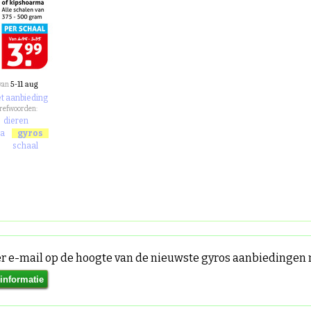
5-11 aug
van
et aanbieding
trefwoorden:
dieren
a
gyros
n
schaal
per e-mail op de hoogte van de nieuwste gyros aanbiedinge