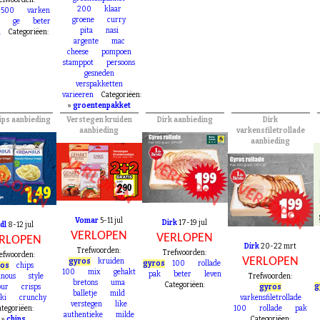
RLOPEN
gyros
groentenpakket
efwoorden:
200
klaar
500
varken
groene
curry
ge
beter
pita
nasi
n
Categoriëen:
argente
mac
cheese
pompoen
stamppot
persoons
gesneden
verspakketten
varieeren
Categoriëen:
»
groentenpakket
hips aanbieding
Verstegen kruiden
Dirk aanbieding
Dirk
aanbieding
varkensfiletrollade
aanbieding
VERLOPEN
VERLOPEN
RLOPEN
VERLOPEN
Vomar
5-11 jul
Dirk
17-19 jul
dl
8-12 jul
VERLOPEN
VERLOPEN
RLOPEN
Dirk
20-22 mrt
Trefwoorden:
Trefwoorden:
efwoorden:
VERLOPEN
gyros
kruiden
gyros
100
rollade
ros
chips
100
mix
gehakt
pak
beter
leven
anous
style
Trefwoorden:
bretons
uma
Categoriëen:
g
our
crisps
gyros
balletje
mild
iki
crunchy
varkensfiletrollade