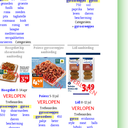
shoarmavlees
3.99
Trefwoorden:
Trefwoorden:
Categoriëen:
gyros
20
klaar
gyrosreepjes
gyros
gesneden
groente
750
xxl
fusilli
salsa
paprika
beter
rossa
sweden
leven
dieren
pita
tagliatelle
bescherming
roomsaus
kook
Categoriëen:
room
romig
vet
»
gyrosreepjes
lasagne
mediterraanse
verspakketten
varieeren
Categoriëen:
Hoogvliet kip
Poiesz gyrosreepjes
Lidl aanbieding
shoarmavlees
aanbieding
aanbieding
VERLOPEN
VERLOPEN
VERLOPEN
Hoogvliet
8-14 apr
VERLOPEN
Poiesz
5-11 jul
VERLOPEN
Trefwoorden:
Lidl
8-12 jul
yrosreepjes
gyros
VERLOPEN
Trefwoorden:
kip
shoarmavlees
gyrosreepjes
Trefwoorden:
500
beter
leven
gyrosvlees
450
gyros
eridanous
dieren