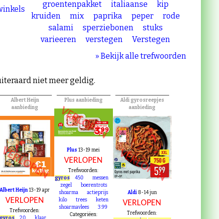
mar
chips
flavour
gehakt
groentenpakket
italiaanse
kip
 winkels
kruiden
mix
paprika
peper
rode
salami
sperziebonen
stuks
varieeren
verstegen
Verstegen
» Bekijk alle trefwoorden
uiteraard niet meer geldig.
Albert Heijn
Plus aanbieding
Aldi gyrosreepjes
aanbieding
aanbieding
VERLOPEN
VERLOPEN
Plus
13-19 mei
VERLOPEN
VERLOPEN
Trefwoorden:
gyros
450
messen
zegel
boerentrots
Albert Heijn
13-19 apr
shoarma
actieprijs
Aldi
8-14 jun
VERLOPEN
kilo
trees
keten
VERLOPEN