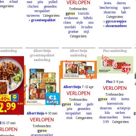
shoarma
gyros
shoarmavlees
14
Lidl
29 apr-3 mei
ipshoarma
groentenpakket
40
400
beter
len
schaal
VERLOPEN
nasi
pita
pulled
leven
dieren
tegoriëen:
chicken
gesneden
bescherming
sparc
Trefwoorden:
verspakket
shoarma
bak
gyros
tzatziki
varieeren
Categoriëen:
Categoriëen:
eridanous
bifteki
»
groentenpakket
»
gyrosreepjes
chien
style
mix
»
shoarmavlees
souvlaki
kruiden
griekse
stijl
Categoriëen:
l aanbieding
Albert Heijn
Albert Heijn
Plus aanbieding
groentenpakket
aanbieding
VERLOPEN
aanbieding
VERLOPEN
Plus
3-9 jun
Albert Heijn
7-12 apr
VERLOPEN
VERLOPEN
VERLOPEN
Trefwoorden:
RLOPEN
gyros
450
keten
Trefwoorden:
boerentrots
gyros
klaar
gado
shoarma
actieprijs
pita
gesneden
kilo
varken
g
Albert Heijn
4-10 mei
verspakket
nasi
shoarmavlees
leven
stuk
Categoriëen:
VERLOPEN
3.99
Categoriëen:
dl
15-17 mei
Trefwoorden: