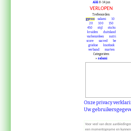
Aldi
8-14 jun
VERLOPEN
Trefwoorden:
gyros
salami
10
20
100
150
450
stijl
sticks
kruiden
duitsland
varkensvlees
nutri
score
sacred
be
griekse
knoflook
verband
marten
Categoriëen:
»
salami
Onze privacy verklar
Uw gebruikersgegeve