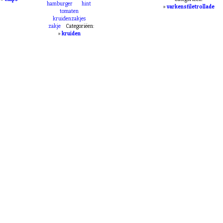
verstegen
like
tegoriëen:
100
rollade
pak
authentieke
milde
»
chips
Categoriëen:
hamburger
hint
»
varkensfiletrollade
tomaten
kruidenzakjes
zakje
Categoriëen:
»
kruiden