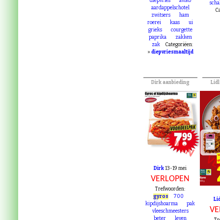
10
100
450
k
diepvries
aviko
scha
aardappelschotel
Ca
zwitsers
ham
roerei
kaas
ui
grieks
courgette
paprika
zakken
zak
Categoriëen:
»
diepvriesmaaltijd
Dirk aanbieding
Lid
VERLOPEN
VE
Dirk
13-19 mei
VERLOPEN
Trefwoorden:
gyros
700
Li
kipdijshoarma
pak