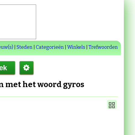
euw(s)
|
Steden
|
Categorieën
|
Winkels
|
Trefwoorden
en met het woord
gyros