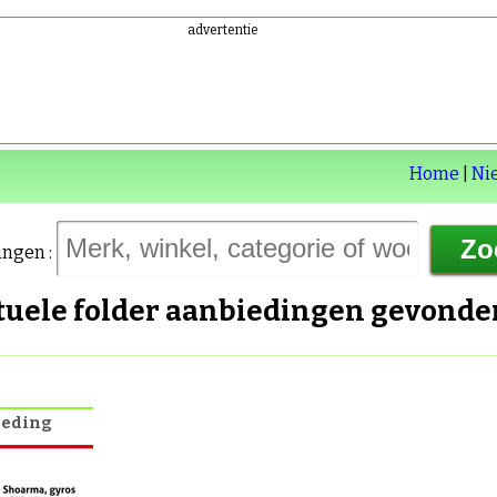
advertentie
Home
|
Ni
ingen :
ctuele folder aanbiedingen gevond
ieding