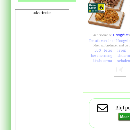
advertentie
Hoogvliet
Aanbieding bij
Details van deze Hoogvli
Meer aanbiedingen met de 
500
beter
leven
bescherming
shoarm
kipshoarma
schale
Blijf 