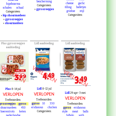
pakje
beter
style
meat
balls
bescherming
leven
dieren
bifteki
with
shoarma
bescherming
cheese
garlic
kipshoarma
Categoriëen:
filling
balletjes
schalen
schaal
»
gyrosreepjes
griekse
stijl
Categoriëen:
Categoriëen:
»
kip shoarmavlees
»
gyrosreepjes
»
shoarmavlees
Plus gyrosreepjes
Lidl aanbieding
Lidl aanbieding
aanbieding
VERLOPEN
VERLOPEN
VERLOPEN
Lidl
8-12 jul
Plus
8-14 jul
Lidl
29 apr-3 mei
VERLOPEN
VERLOPEN
VERLOPEN
Trefwoorden:
Trefwoorden:
gyros
10
330
yrosreepjes
gyros
Trefwoorden:
eridanous
chicken
shoarmavlees
450
gyros
eridanous