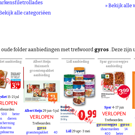
kruiden
salami
Lidl
Plus
Poiesz
Spar
Vo
arkensfiletrollades
» Bekijk alle
 Bekijk alle categoriëen
 oude folder aanbiedingen met trefwoord
gyros
. Deze zijn 
iet aanbieding
Albert Heijn
Lidl aanbieding
Spar gyrosreepjes
Huismerk
aanbieding
groentenpakket
RLOPEN
aanbieding
VERLOPEN
VERLOPEN
vliet
15-21 jul
RLOPEN
VERLOPEN
Spar
4-17 jun
efwoorden:
Albert Heijn
29 jun-5 jul
VERLOPEN
500
beter
VERLOPEN
en
dieren
Trefwoorden:
escherming
Trefwoorden:
gyrosreepjes
gyros