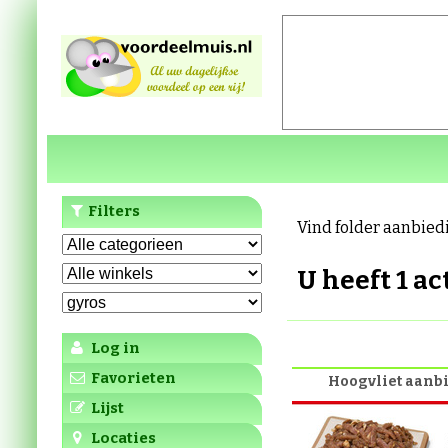
Filters
Vind folder aanbied
U heeft 1 a
Log in
Favorieten
Hoogvliet aanb
Lijst
Locaties