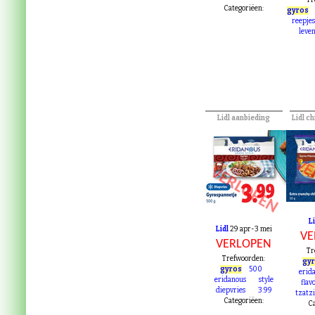
VE
vleeschmeesters
beter
leven
Tr
Categoriëen:
gyros
reepjes
leve
Lidl aanbieding
Lidl c
VE
VERLOPEN
Li
Lidl
29 apr-3 mei
VE
VERLOPEN
Tr
Trefwoorden:
gy
gyros
500
erid
eridanous
style
flav
diepvries
3.99
tzatz