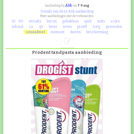
Aldi
7-9 aug
Aanbieding bij
van
Details van deze Aldi aanbieding
Meer aanbiedingen met de trefwoorden:
10
80
streaky
bacon
gebakken
spek
nutri
score
inhoud
ca.
ge
beter
leven
proeft
zorg
gesneden
smaakvol
moment
dieren
bescherming
Prodent tandpasta aanbieding