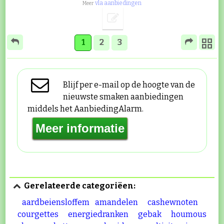
vla aanbiedingen
Meer
1
2
3
Blijf per e-mail op de hoogte van de
nieuwste smaken aanbiedingen
middels het AanbiedingAlarm.
Gerelateerde categoriëen:
aardbeiensloffem
amandelen
cashewnoten
courgettes
energiedranken
gebak
houmous