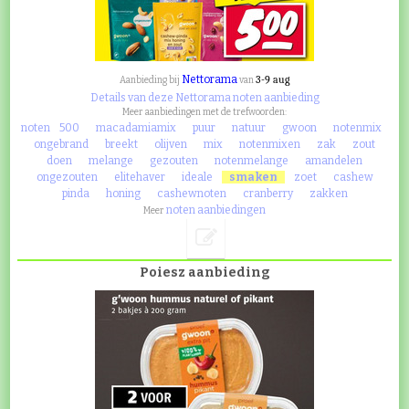
Nettorama
3-9 aug
Aanbieding bij
van
Details van deze Nettorama noten aanbieding
Meer aanbiedingen met de trefwoorden:
noten
500
macadamiamix
puur
natuur
gwoon
notenmix
ongebrand
breekt
olijven
mix
notenmixen
zak
zout
doen
melange
gezouten
notenmelange
amandelen
ongezouten
elitehaver
ideale
smaken
zoet
cashew
pinda
honing
cashewnoten
cranberry
zakken
noten aanbiedingen
Meer
Poiesz aanbieding