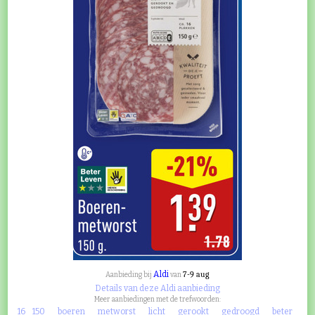
Aldi
7-9 aug
Aanbieding bij
van
Details van deze Aldi aanbieding
Meer aanbiedingen met de trefwoorden:
16
150
boeren
metworst
licht
gerookt
gedroogd
beter