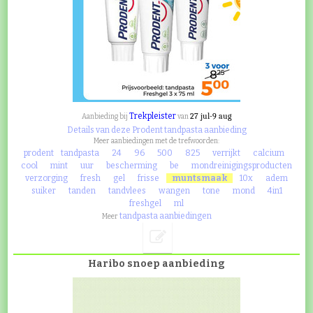
Trekpleister
27 jul-9 aug
Aanbieding bij
van
Details van deze Prodent tandpasta aanbieding
Meer aanbiedingen met de trefwoorden:
prodent
tandpasta
24
96
500
825
verrijkt
calcium
cool
mint
uur
bescherming
be
mondreinigingsproducten
verzorging
fresh
gel
frisse
muntsmaak
10x
adem
suiker
tanden
tandvlees
wangen
tone
mond
4in1
freshgel
ml
tandpasta aanbiedingen
Meer
Haribo snoep aanbieding