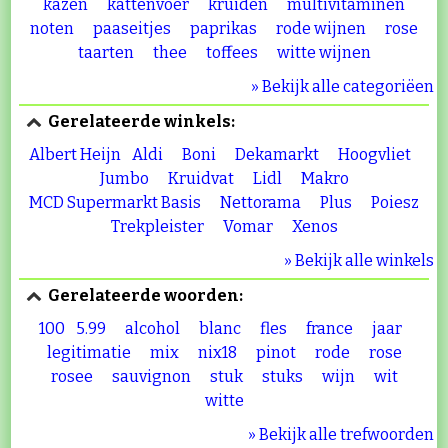
kazen
kattenvoer
kruiden
multivitaminen
noten
paaseitjes
paprikas
rode wijnen
rose
taarten
thee
toffees
witte wijnen
» Bekijk alle categoriëen
Gerelateerde winkels:
Albert Heijn
Aldi
Boni
Dekamarkt
Hoogvliet
Jumbo
Kruidvat
Lidl
Makro
MCD Supermarkt Basis
Nettorama
Plus
Poiesz
Trekpleister
Vomar
Xenos
» Bekijk alle winkels
Gerelateerde woorden:
100
5.99
alcohol
blanc
fles
france
jaar
legitimatie
mix
nix18
pinot
rode
rose
rosee
sauvignon
stuk
stuks
wijn
wit
witte
» Bekijk alle trefwoorden