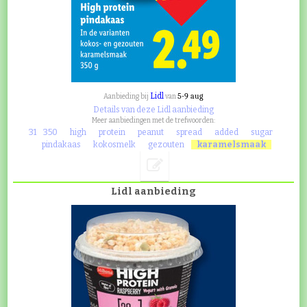
Lidl
5-9 aug
Aanbieding bij
van
Details van deze Lidl aanbieding
Meer aanbiedingen met de trefwoorden:
31
350
high
protein
peanut
spread
added
sugar
pindakaas
kokosmelk
gezouten
karamelsmaak
Lidl aanbieding