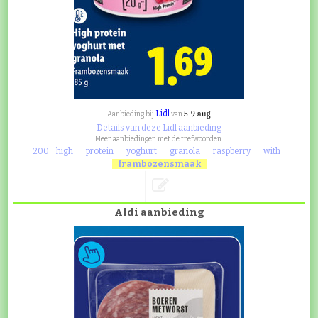
Lidl
5-9 aug
Aanbieding bij
van
Details van deze Lidl aanbieding
Meer aanbiedingen met de trefwoorden:
200
high
protein
yoghurt
granola
raspberry
with
frambozensmaak
Aldi aanbieding