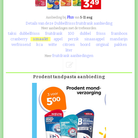
Plus
5-11 aug
Aanbieding bij
van
Details van deze Dubbelfrisss fruitdrank aanbieding
Meer aanbiedingen met de trefwoorden:
taksi
dubbelfrisss
fruitdrank
100
dubbel
frisss
framboos
cranberry
smaakt
appel
perzik
sinaasappel
mandarijn
verfrissend
kca
witte
citroen
boord
original
pakken
liter
fruitdrank aanbiedingen
Meer
Prodent tandpasta aanbieding