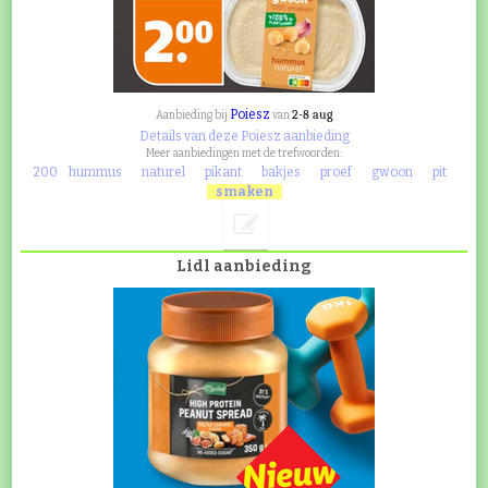
Poiesz
2-8 aug
Aanbieding bij
van
Details van deze Poiesz aanbieding
Meer aanbiedingen met de trefwoorden:
200
hummus
naturel
pikant
bakjes
proef
gwoon
pit
smaken
Lidl aanbieding