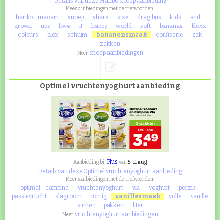
Details van deze Haribo snoep aanbieding
Meer aanbiedingen met de trefwoorden:
haribo
maoam
snoep
share
size
dragibus
kids
and
grown
ups
love
it
happy
world
soft
bananas
bloxx
colours
blox
schuim
bananensmaak
confiserie
zak
zakken
snoep aanbiedingen
Meer
Optimel vruchtenyoghurt aanbieding
Plus
5-11 aug
Aanbieding bij
van
Details van deze Optimel vruchtenyoghurt aanbieding
Meer aanbiedingen met de trefwoorden:
optimel
campina
vruchtenyoghurt
vla
yoghurt
perzik
passievrucht
slagroom
romig
vanillesmaak
volle
vanille
sumer
pakken
liter
vruchtenyoghurt aanbiedingen
Meer