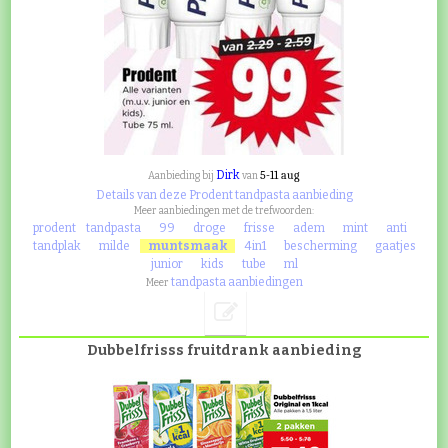
Dirk
5-11 aug
Aanbieding bij
van
Details van deze Prodent tandpasta aanbieding
Meer aanbiedingen met de trefwoorden:
prodent
tandpasta
99
droge
frisse
adem
mint
anti
tandplak
milde
muntsmaak
4in1
bescherming
gaatjes
junior
kids
tube
ml
tandpasta aanbiedingen
Meer
Dubbelfrisss fruitdrank aanbieding