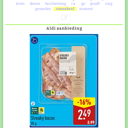
leven
dieren
bescherming
ca.
ge
proeft
zorg
gesneden
smaakvol
moment
Aldi aanbieding