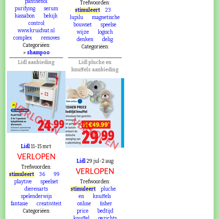
panthenol
Trefwoorden:
purifying
serum
stimuleert
23
kassabon
bekijk
lupilu
magnetische
control
bouwset
speelse
www.kruidvat.nl
wijze
logisch
complex
removes
denken
delig
Categoriëen:
Categoriëen:
»
shampoo
Lidl aanbieding
Lidl pluche en
knuffels aanbieding
VERLOPEN
VERLOPEN
Lidl
11-15 mrt
VERLOPEN
Lidl
29 jul-2 aug
Trefwoorden:
VERLOPEN
stimuleert
36
99
playtive
speelset
Trefwoorden:
dierenarts
stimuleert
pluche
spelenderwijs
en
knuffels
fantasie
creativiteit
online
fisher
Categoriëen:
price
bedtijd
knuffel
gezichts