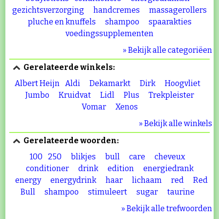
gezichtsverzorging
handcremes
massagerollers
pluche en knuffels
shampoo
spaarakties
voedingssupplementen
» Bekijk alle categoriëen
Gerelateerde winkels:
Albert Heijn
Aldi
Dekamarkt
Dirk
Hoogvliet
Jumbo
Kruidvat
Lidl
Plus
Trekpleister
Vomar
Xenos
» Bekijk alle winkels
Gerelateerde woorden:
100
250
blikjes
bull
care
cheveux
conditioner
drink
edition
energiedrank
energy
energydrink
haar
lichaam
red
Red
Bull
shampoo
stimuleert
sugar
taurine
» Bekijk alle trefwoorden