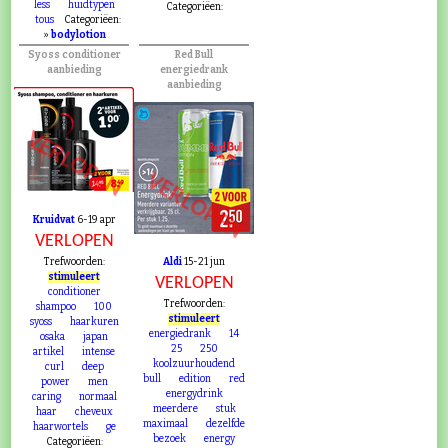
less
huidtypen
Categoriëen:
tous
Categoriëen:
»
bodylotion
Syoss conditioner
Red Bull
aanbieding
energiedrank
aanbieding
VERLOPEN
VERLOPEN
Kruidvat
6-19 apr
VERLOPEN
Trefwoorden:
Aldi
15-21 jun
stimuleert
VERLOPEN
conditioner
Trefwoorden:
shampoo
100
stimuleert
syoss
haarkuren
energiedrank
14
osaka
japan
25
250
artikel
intense
koolzuurhoudend
curl
deep
bull
edition
red
power
men
energydrink
caring
normaal
meerdere
stuk
haar
cheveux
maximaal
dezelfde
haarwortels
ge
bezoek
energy
Categoriëen: