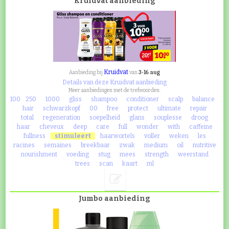
Kruidvat aanbieding
Kruidvat
3-16 aug
Aanbieding bij
van
Details van deze Kruidvat aanbieding
Meer aanbiedingen met de trefwoorden:
100
250
1000
gliss
shampoo
conditioner
scalp
balance
hair
schwarzkopf
00
free
protect
ultimate
repair
total
regeneration
soepelheid
glans
souplesse
droog
haar
cheveux
deep
care
full
wonder
with
caffeine
fullness
stimuleert
haarwortels
voller
weken
les
racines
semaines
breekbaar
zwak
medium
oil
nutritive
nourishment
voeding
stug
mees
strength
weerstand
trees
scan
kaart
ml
Jumbo aanbieding