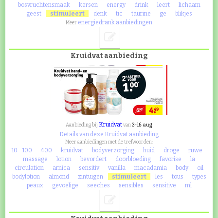
bosvruchtensmaak
kersen
energy
drink
leert
lichaam
geest
stimuleert
denk
tic
taurine
ge
blikjes
energiedrank aanbiedingen
Meer
Kruidvat aanbieding
Kruidvat
3-16 aug
Aanbieding bij
van
Details van deze Kruidvat aanbieding
Meer aanbiedingen met de trefwoorden:
10
100
400
kruidvat
bodyverzorging
huid
droge
ruwe
massage
lotion
bevordert
doorbloeding
favorise
la
circulation
arnica
sensitiv
vanilla
macadamia
body
oil
bodylotion
almond
zintuigen
stimuleert
les
tous
types
peaux
gevoelige
seeches
sensibles
sensitive
ml