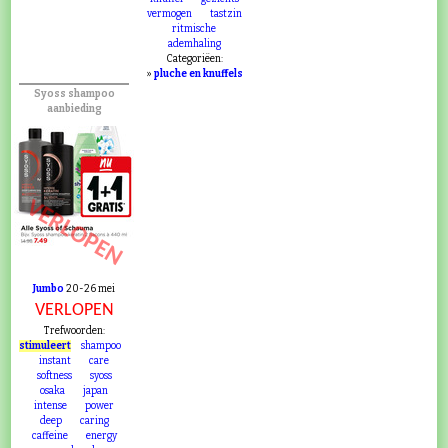
vermogen
tastzin
ritmische
ademhaling
Categoriëen:
»
pluche en knuffels
Syoss shampoo
aanbieding
VERLOPEN
Jumbo
20-26 mei
VERLOPEN
Trefwoorden:
stimuleert
shampoo
instant
care
softness
syoss
osaka
japan
intense
power
deep
caring
caffeine
energy