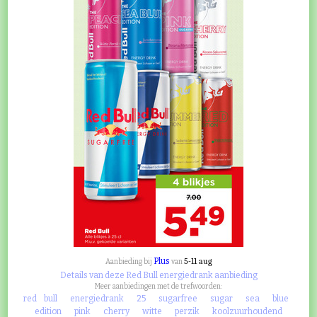
Plus
5-11 aug
Aanbieding bij
van
Details van deze Red Bull energiedrank aanbieding
Meer aanbiedingen met de trefwoorden:
red
bull
energiedrank
25
sugarfree
sugar
sea
blue
edition
pink
cherry
witte
perzik
koolzuurhoudend