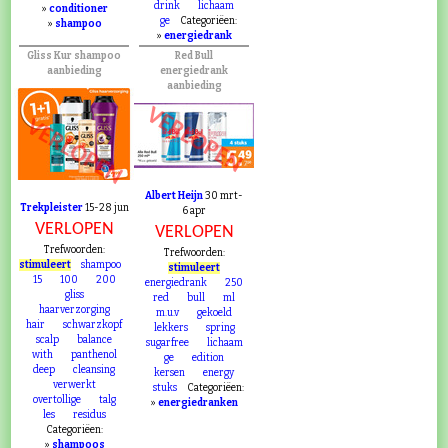
drink
lichaam
»
conditioner
ge
Categoriëen:
»
shampoo
»
energiedrank
Gliss Kur shampoo
Red Bull
aanbieding
energiedrank
aanbieding
VERLOPEN
VERLOPEN
Albert Heijn
30 mrt-
Trekpleister
15-28 jun
6 apr
VERLOPEN
VERLOPEN
Trefwoorden:
Trefwoorden:
stimuleert
shampoo
stimuleert
15
100
200
energiedrank
250
gliss
red
bull
ml
haarverzorging
m.u.v
gekoeld
hair
schwarzkopf
lekkers
spring
scalp
balance
sugarfree
lichaam
with
panthenol
ge
edition
deep
cleansing
kersen
energy
verwerkt
stuks
Categoriëen:
overtollige
talg
»
energiedranken
les
residus
Categoriëen:
»
shampoos