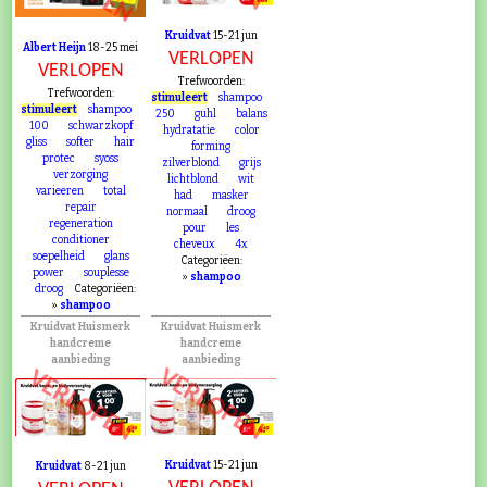
Kruidvat
15-21 jun
Albert Heijn
18-25 mei
VERLOPEN
VERLOPEN
Trefwoorden:
Trefwoorden:
stimuleert
shampoo
stimuleert
shampoo
250
guhl
balans
100
schwarzkopf
hydratatie
color
gliss
softer
hair
forming
protec
syoss
zilverblond
grijs
verzorging
lichtblond
wit
varieeren
total
had
masker
repair
normaal
droog
regeneration
pour
les
conditioner
cheveux
4x
soepelheid
glans
Categoriëen:
power
souplesse
»
shampoo
droog
Categoriëen:
»
shampoo
Kruidvat Huismerk
Kruidvat Huismerk
handcreme
handcreme
aanbieding
aanbieding
VERLOPEN
VERLOPEN
Kruidvat
15-21 jun
Kruidvat
8-21 jun