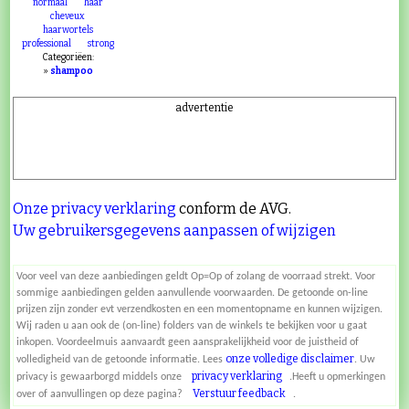
normaal
haar
cheveux
haarwortels
professional
strong
Categoriëen:
»
shampoo
advertentie
Onze privacy verklaring
conform de AVG.
Uw gebruikersgegevens aanpassen of wijzigen
Voor veel van deze aanbiedingen geldt Op=Op of zolang de voorraad strekt. Voor
sommige aanbiedingen gelden aanvullende voorwaarden. De getoonde on-line
prijzen zijn zonder evt verzendkosten en een momentopname en kunnen wijzigen.
Wij raden u aan ook de (on-line) folders van de winkels te bekijken voor u gaat
inkopen. Voordeelmuis aanvaardt geen aansprakelijkheid voor de juistheid of
onze volledige disclaimer
volledigheid van de getoonde informatie. Lees
. Uw
privacy verklaring
privacy is gewaarborgd middels onze
.Heeft u opmerkingen
Verstuur feedback
over of aanvullingen op deze pagina?
.