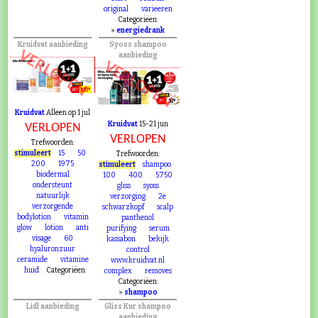
original
varieeren
Categoriëen:
»
energiedrank
Kruidvat aanbieding
Syoss shampoo
VERLOPEN
aanbieding
VERLOPEN
Kruidvat
Alleen op 1 jul
Kruidvat
15-21 jun
VERLOPEN
VERLOPEN
Trefwoorden:
stimuleert
15
50
Trefwoorden:
200
1975
stimuleert
shampoo
biodermal
100
400
5750
ondersteunt
gliss
syoss
natuurlijk
verzorging
2e
verzorgende
schwarzkopf
scalp
bodylotion
vitamin
panthenol
glow
lotion
anti
purifying
serum
visage
60
kassabon
bekijk
hyaluronzuur
control
ceramide
vitamine
www.kruidvat.nl
huid
Categoriëen:
complex
removes
Categoriëen:
»
shampoo
Lidl aanbieding
Gliss Kur shampoo
aanbieding