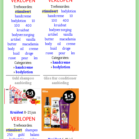
VERLOPEN
VERLOPEN
Trefwoorden:
Trefwoorden:
stimuleert
bodylotion
stimuleert
handcreme
10
handcreme
100
400
bodylotion
10
kruidvat
100
400
bodyverzorging
kruidvat
artikel
vanilla
bodyverzorging
butter
macadamia
artikel
vanilla
body
oil
creme
butter
macadamia
huid
droge
body
oil
creme
ruwe
pour
les
huid
droge
Categoriëen:
ruwe
pour
les
»
handcreme
Categoriëen:
»
bodylotion
»
handcreme
»
bodylotion
Guhl shampoo
Gliss Kur conditioner
aanbieding
aanbieding
VERLOPEN
Kruidvat
8-21 jun
VERLOPEN
VERLOPEN
Trefwoorden:
stimuleert
shampoo
250
guhl
balans