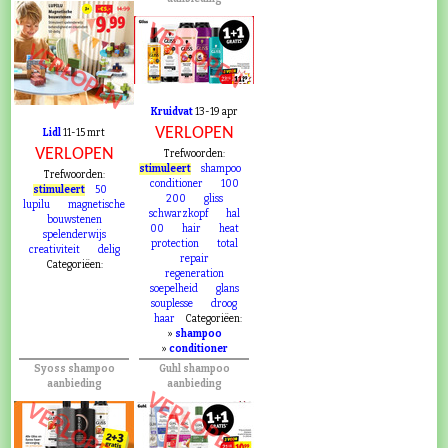
VERLOPEN
VERLOPEN
Kruidvat
13-19 apr
VERLOPEN
Lidl
11-15 mrt
VERLOPEN
Trefwoorden:
stimuleert
shampoo
Trefwoorden:
conditioner
100
stimuleert
50
200
gliss
lupilu
magnetische
schwarzkopf
hal
bouwstenen
00
hair
heat
spelenderwijs
protection
total
creativiteit
delig
repair
Categoriëen:
regeneration
soepelheid
glans
souplesse
droog
haar
Categoriëen:
»
shampoo
»
conditioner
Syoss shampoo
Guhl shampoo
aanbieding
aanbieding
VERLOPEN
VERLOPEN