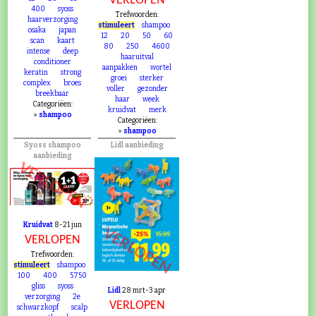
VERLOPEN
400
syoss
Trefwoorden:
haarverzorging
stimuleert
shampoo
osaka
japan
12
20
50
60
scan
kaart
80
250
4600
intense
deep
haaruitval
conditioner
aanpakken
wortel
keratin
strong
groei
sterker
complex
broes
voller
gezonder
breekbaar
haar
week
Categoriëen:
kruidvat
merk
»
shampoo
Categoriëen:
»
shampoo
Syoss shampoo
Lidl aanbieding
aanbieding
VERLOPEN
Kruidvat
8-21 jun
VERLOPEN
VERLOPEN
Trefwoorden:
stimuleert
shampoo
100
400
5750
gliss
syoss
Lidl
28 mrt-3 apr
verzorging
2e
VERLOPEN
schwarzkopf
scalp