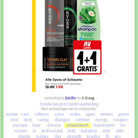
Jumbo
5-11 aug
Aanbieding bij
van
Details van deze Jumbo aanbieding
Meer aanbiedingen met de trefwoorden:
instant
care
softness
syoss
osaka
japan
intense
power
men
deep
caring
shampoo
caffeine
energy
complex
normaal
haar
cheveux
stimuleert
haarwortels
les
racines
le
professional
hold
hairspray
style
with
vitamin
texture
clay
strength
kruiden
b5
pro