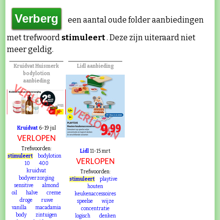
een aantal oude folder aanbiedingen
met trefwoord
stimuleert
. Deze zijn uiteraard niet
meer geldig.
Kruidvat Huismerk
Lidl aanbieding
bodylotion
aanbieding
VERLOPEN
VERLOPEN
Kruidvat
6-19 jul
VERLOPEN
Trefwoorden:
Lidl
11-15 mrt
stimuleert
bodylotion
VERLOPEN
10
400
kruidvat
Trefwoorden:
bodyverzorging
stimuleert
playtive
sensitive
almond
houten
oil
halve
creme
keukenaccessoires
droge
ruwe
speelse
wijze
vanilla
macadamia
concentratie
body
zintuigen
logisch
denken