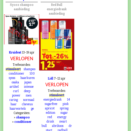
Syoss shampoo
Red Bull
aanbieding
energiedrank
aanbieding
VERLOPEN
Kruidvat
13-19 apr
VERLOPEN
VERLOPEN
Trefwoorden:
stimuleert
shampoo
conditioner
100
syoss
haarkuren
Lidl
7-12 apr
osaka
japan
VERLOPEN
artikel
intense
Trefwoorden:
curl
deep
stimuleert
power
men
energiedrank
14
caring
normaal
sugarfree
pink
haar
cheveux
apricot
spring
haarwortels
ge
edition
sugar
Categoriëen:
red
energy
»
shampoo
drink
swart
»
conditioner
bull
abrikoos
dr
start
redbull